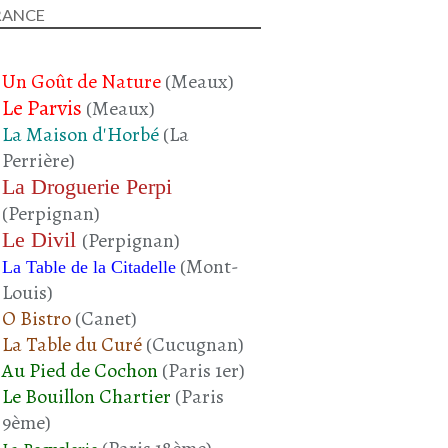
NAVET
RANCE
LAIT DE COCO
Un Goût de Nature
(Meaux)
Le Parvis
(Meaux)
La Maison d'Horbé
(La
Perrière)
La Droguerie Perpi
(Perpignan)
Le Divil
(Perpignan)
BOEUF
(Mont-
La Table de la Citadelle
BOEUF - GIBIER
Louis)
CHAMPIGNONS
O Bistro
(Canet)
CHAMPIGNONS DE PARIS
La Table du Curé
(Cucugnan)
CRUSTACÉS - POISSONS
Au Pied de Cochon
(Paris 1er)
COQUES
Le Bouillon Chartier
(Paris
POIVRON VERT
9ème)
PLAT COMPLET