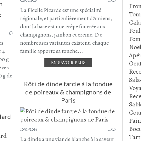
02/09/2024
…
n
Fro
L a Ficelle Picarde est une spécialité
Tom
régionale, et particulièrement d'Amiens,
VEAU
Cake
BOULETTES
dont la base est une crêpe fourrée aux
Poul
…
BOULETTES DE VEAU
champignons, jambon et crème. D e
Pom
FÈVES
es
nombreuses variantes existent, chaque
Noë
PETITS POIS
r 4
famille apporte sa touche...
Apér
CHAMPIGNONS
00 g
Oeu
EN SAVOIR PLUS
CHAMPIGNONS DE PARIS
èves
Rece
PLAT COMPLET
0 g de
Sala
JUILLET 2024
Rôti de dinde farcie à la fondue
Voya
de poireaux & champignons de
Rece
Paris
Sabl
Cour
lard
Pain
Boeu
10/07/2024
…
Tart
L a dinde a une viande blanche à la saveur
SOUPES - VELOUTÉS ET GASPACHO