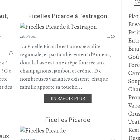
C
Plat
ut,
Ficelles Picarde à l'estragon
Brea
Peti
21/10/2024
…
PÂTES
Entr
PÂTE
L a Ficelle Picarde est une spécialité
Bru
…
BUTTERNUT
régionale, et particulièrement d'Amiens,
Goû
COURGE
ez ?
dont la base est une crêpe fourrée aux
Porc
BURRATA
 ! C e
champignons, jambon et crème. D e
Caro
CHAMPIGNONS
ette
nombreuses variantes existent, chaque
Soup
CHAMPIGNONS DE PARIS
nt des
famille apporte sa touche...
Cha
NOVEMBRE 2024
Prom
EN SAVOIR PLUS
Vaca
Crus
Ficelles Picarde
Tea
Rest
 aux
Dess