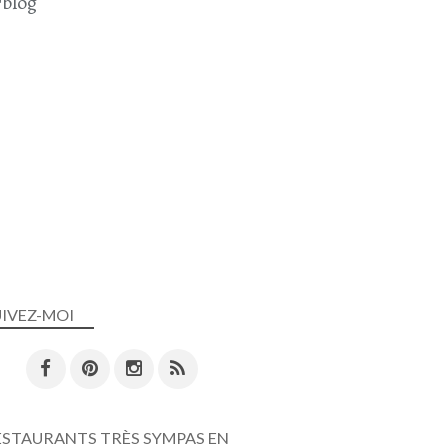
blog
CHAMPIGNONS
CHAMPIGNONS DE PARIS
OCTOBRE 2025
SOUPE
SOUPES - VELOUTÉS ET GASPACHO
UIVEZ-MOI
SOUPE THAÏLANDAISE
RECETTE THAÏLANDAISE
RECETTE JAPONAISE
POULET
CAROTTE
ESTAURANTS TRÈS SYMPAS EN