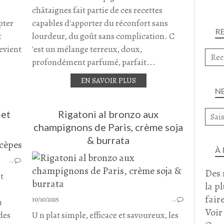
CHAMPIGNONS
châtaignes fait partie de ces recettes
CHAMPIGNONS DE PARIS
pter
capables d'apporter du réconfort sans
R
LARD FUMÉ
t
lourdeur, du goût sans complication. C
OEUF
evient
'est un mélange terreux, doux,
JANVIER 2026
profondément parfumé, parfait...
EN SAVOIR PLUS
N
 et
Rigatoni al bronzo aux
champignons de Paris, crème soja
& burrata
TOURTE
À
…
TARTES - TOURTES - CAKES - PIZZA ET QUICHES SALÉS
Des 
BOUDIN BLANC
et
la p
CHAMPIGNONS
faire
CHAMPIGNONS DE PARIS
30/10/2025
…
n
Voir
RECETTE DE NOËL
des
U n plat simple, efficace et savoureux, les