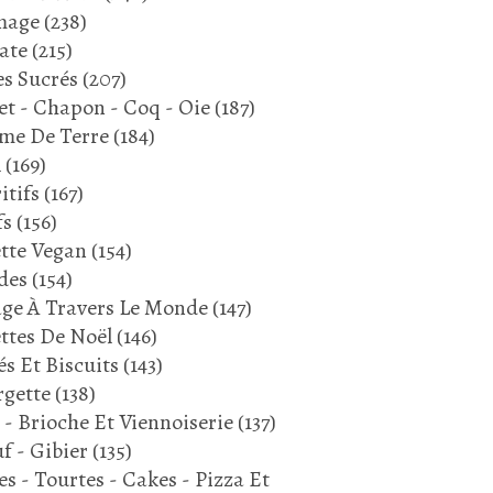
SPÉCIALITÉ PICARDE
mage
(238)
RECETTE PICARDE
ate
(215)
JAMBON
s Sucrés
(207)
CHAMPIGNONS DE PARIS
et - Chapon - Coq - Oie
(187)
SEPTEMBRE 2024
me De Terre
(184)
l
(169)
itifs
(167)
fs
(156)
tte Vegan
(154)
des
(154)
ge À Travers Le Monde
(147)
ttes De Noël
(146)
és Et Biscuits
(143)
gette
(138)
DINDE
 - Brioche Et Viennoiserie
(137)
CUISSE DE DINDE
f - Gibier
(135)
POIREAU
es - Tourtes - Cakes - Pizza Et
CHAMPIGNONS