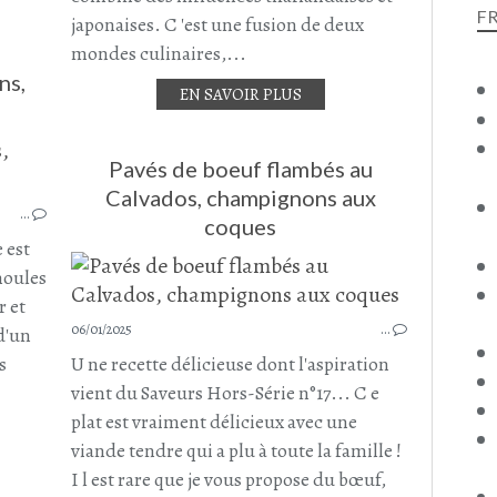
F
japonaises. C 'est une fusion de deux
mondes culinaires,...
ns,
EN SAVOIR PLUS
CRUSTACÉS
Pavés de boeuf flambés au
MOULES
Calvados, champignons aux
…
CREVETTES
coques
CHAMPIGNONS
e est
CHAMPIGNONS DE PARIS
moules
JANVIER 2025
r et
06/01/2025
…
d'un
s
U ne recette délicieuse dont l'aspiration
vient du Saveurs Hors-Série n°17... C e
plat est vraiment délicieux avec une
viande tendre qui a plu à toute la famille !
I l est rare que je vous propose du bœuf,