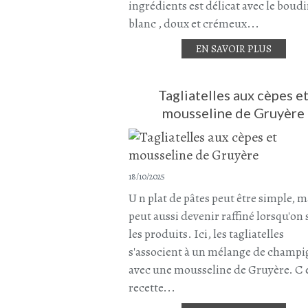
ingrédients est délicat avec le boud
blanc , doux et crémeux...
EN SAVOIR PLUS
Tagliatelles aux cèpes e
mousseline de Gruyère
18/10/2025
U n plat de pâtes peut être simple, ma
peut aussi devenir raffiné lorsqu'on
les produits. Ici, les tagliatelles
s'associent à un mélange de champ
avec une mousseline de Gruyère. C 
recette...