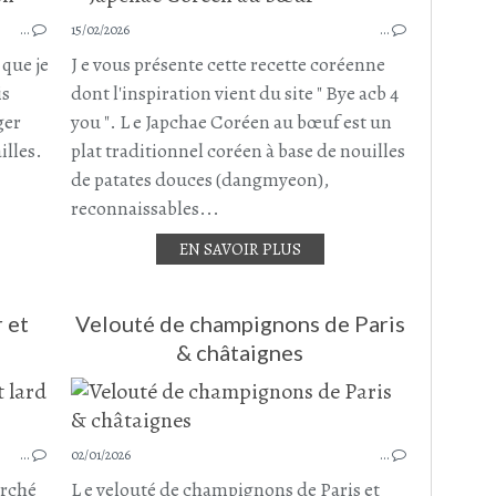
POULET
…
15/02/2026
…
CUISSES DE POULET
PLAT COMPLET
 que je
J e vous présente cette recette coréenne
CHAMPIGNONS
is
dont l'inspiration vient du site " Bye acb 4
CHAMPIGNONS DE PARIS
NOU
ger
you ". L e Japchae Coréen au bœuf est un
POIS CHICHES
illes.
plat traditionnel coréen à base de nouilles
CAROTTE
de patates douces (dangmyeon),
MARS 2026
reconnaissables...
EN SAVOIR PLUS
 et
Velouté de champignons de Paris
& châtaignes
QUICHE
LÉGUMES
…
02/01/2026
POIREAU
…
CAROTTE
arché
L e velouté de champignons de Paris et