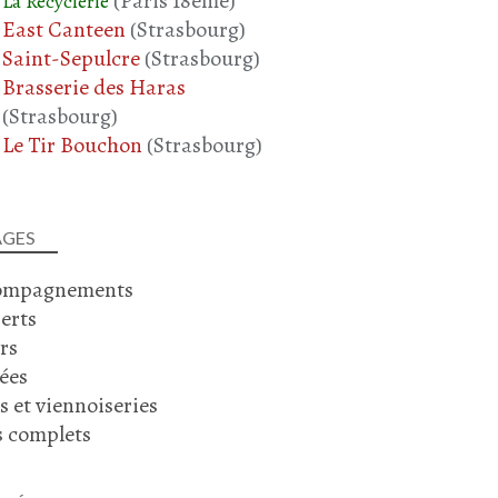
(Paris 18ème)
La Recyclerie
RECETTE DE NOËL
East Canteen
(Strasbourg)
Saint-Sepulcre
(Strasbourg)
Brasserie des Haras
(Strasbourg)
Le Tir Bouchon
(Strasbourg)
SAUMON
POISSON
AGES
POIREAU
ompagnements
CAROTTE
erts
CHAMPIGNONS
rs
CHAMPIGNONS DE PARIS
PLAT COMPLET
ées
DÉCEMBRE 2024
s et viennoiseries
s complets