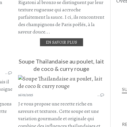
Over
NOËL
in
Rigatoni al bronzo se distinguent par leur
DÉCEMBRE 2025
texture rugueuse qui accroche
parfaitement la sauce. I ci, ils rencontrent
des champignons de Paris poêlés, à la
saveur douce...
t
EN SAVOIR PLUS
ACCOMPAGNEMENT
Soupe Thaïlandaise au poulet, lait
FÉCULENTS
de coco & curry rouge
…
CHAMPIGNONS
CÈPES
is il
TROMPETTES DE LA MORT
 soigne
S
CHAMPIGNONS DE PARIS
16/02/2025
…
TAGLIATELLES
ignons
J e vous propose une recette riche en
PÂTE
ette
saveurs et textures. Cette soupe est une
PÂTES TAGLIATELLES
variation gourmande et originale qui
R
combine des influences thaïlandaises et