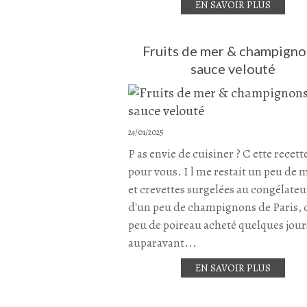
EN SAVOIR PLUS
Fruits de mer & champigno
sauce velouté
24/01/2025
P as envie de cuisiner ? C ette recett
pour vous. I l me restait un peu de 
et crevettes surgelées au congélateu
d'un peu de champignons de Paris, 
peu de poireau acheté quelques jour
auparavant...
EN SAVOIR PLUS