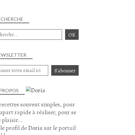
CHAMPIGNONS DE PARIS
ENTRÉES
ECHERCHE
JANVIER 2026
EWSLETTER
 PROPOS
FÉCULENTS
recettes souvent simples, pour
PÂTE
lupart rapide à réaliser, pour se
RIGATONI
 plaisir...
PÂTES RIGATONI
 le profil de
Doria
sur le portail
RIGATONI N°124