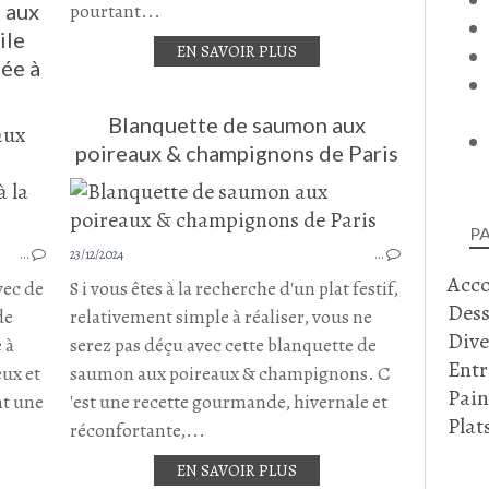
 aux
pourtant...
ile
EN SAVOIR PLUS
sée à
Blanquette de saumon aux
PÂTES
poireaux & champignons de Paris
SPAGHETTI
SPAHETTIS COMPLÈTES
CHAMPIGNONS
P
CHAMPIGNONS DE PARIS
…
23/12/2024
…
Acc
FÉCULENTS
vec de
S i vous êtes à la recherche d'un plat festif,
DÉCEMBRE 2024
Dess
de
relativement simple à réaliser, vous ne
Dive
 à
serez pas déçu avec cette blanquette de
Entr
eux et
saumon aux poireaux & champignons. C
Pain
nt une
'est une recette gourmande, hivernale et
Plat
réconfortante,...
EN SAVOIR PLUS