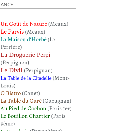
RANCE
BOEUF
BOEUF HACHÉ
PORC
Un Goût de Nature
(Meaux)
CHAIR À SAUCISSE
Le Parvis
(Meaux)
POIVRON ROUGE
La Maison d'Horbé
(La
Perrière)
La Droguerie Perpi
(Perpignan)
Le Divil
(Perpignan)
(Mont-
La Table de la Citadelle
Louis)
CUISINE CATALANE
O Bistro
(Canet)
RECETTE CATALANE
La Table du Curé
(Cucugnan)
LA CUISINE DE LA MADRE
Au Pied de Cochon
(Paris 1er)
ESCALIVADA
Le Bouillon Chartier
(Paris
AUBERGINE
9ème)
COURGETTE