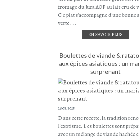
fromage du Jura AOP au lait cru de 
C e plat s'accompagne d'une bonne 
verte....
EN SAVOIR PLUS
Boulettes de viande & ratato
aux épices asiatiques : un ma
surprenant
21/08/2025
D ans cette recette, la tradition ren
l'exotisme. L es boulettes sont prépa
avec un mélange de viande hachée e