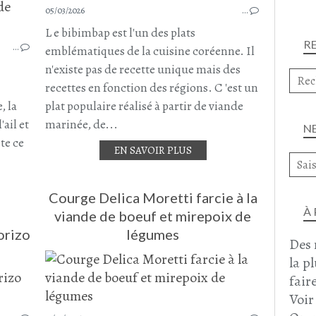
05/03/2026
…
ACCOMPAGNEMENT
PURÉE
L e bibimbap est l'un des plats
R
…
COURGETTE
emblématiques de la cuisine coréenne. Il
POMME DE TERRE
n'existe pas de recette unique mais des
C
AIL
recettes en fonction des régions. C 'est un
AIL DES OURS
, la
plat populaire réalisé à partir de viande
AVRIL 2026
ail et
marinée, de...
N
ste ce
EN SAVOIR PLUS
Courge Delica Moretti farcie à la
À
viande de boeuf et mirepoix de
orizo
légumes
Des 
la p
faire
RISOTTO
Voir
RIZ