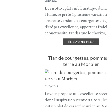
16/10/2025
L e risotto , plat emblématique du n
l'Italie, se prête à plusieurs variatio
ans cette version, les courgettes, l
d'été par excellence, apportent fraî
et onctuosité, tandis que le chorizo,
EN SAVOIR PLUS
Tian de courgettes, pomme
terre au Morbier
02/09/2025
J e vous propose une excellente rece
dont l'inspiration vient du site "Elle"
'est un plat de caractère grâce au Mo