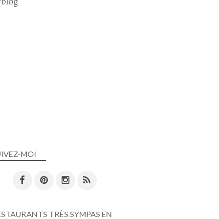
blog
BOEUF HACHÉ
LÉGUMES
RADIS NOIR
CAROTTE
COURGETTE
CHAMPIGNONS
UIVEZ-MOI
PLAT COMPLET
PARMENTIER
POMMES DE TERRE
ESTAURANTS TRÈS SYMPAS EN
COURGETTE