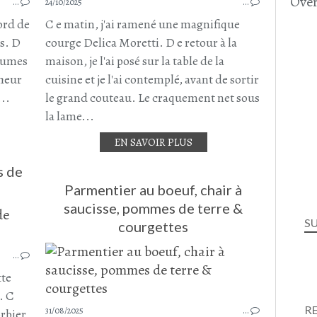
Over
…
24/10/2025
COURGETTE
…
CHORIZO
ord de
C e matin, j'ai ramené une magnifique
ACCOMPAGNEMENT
ns. D
courge Delica Moretti. D e retour à la
OCTOBRE 2025
égumes
maison, je l'ai posé sur la table de la
cheur
cuisine et je l'ai contemplé, avant de sortir
...
le grand couteau. Le craquement net sous
la lame...
EN SAVOIR PLUS
s de
Parmentier au boeuf, chair à
saucisse, pommes de terre &
TIAN
S
courgettes
COURGETTE
…
POMME DE TERRE
FROMAGE
tte
MORBIER
. C
AUTOMNE
R
31/08/2025
…
rbier,