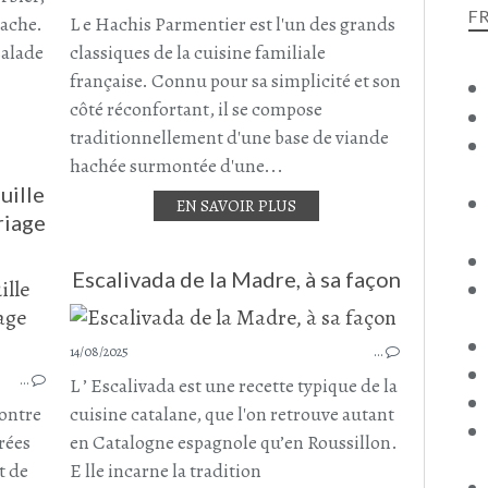
SEPTEMBRE 2025
F
vache.
L e Hachis Parmentier est l'un des grands
salade
classiques de la cuisine familiale
française. Connu pour sa simplicité et son
côté réconfortant, il se compose
traditionnellement d'une base de viande
hachée surmontée d'une...
uille
EN SAVOIR PLUS
riage
Escalivada de la Madre, à sa façon
PLAT COMPLET
RATATOUILLE
14/08/2025
COURGETTE
…
POIVRON
…
L ’ Escalivada est une recette typique de la
POIVRON JAUNE
contre
cuisine catalane, que l'on retrouve autant
POIVRON ROUGE
rées
en Catalogne espagnole qu’en Roussillon.
AUBERGINE
t de
E lle incarne la tradition