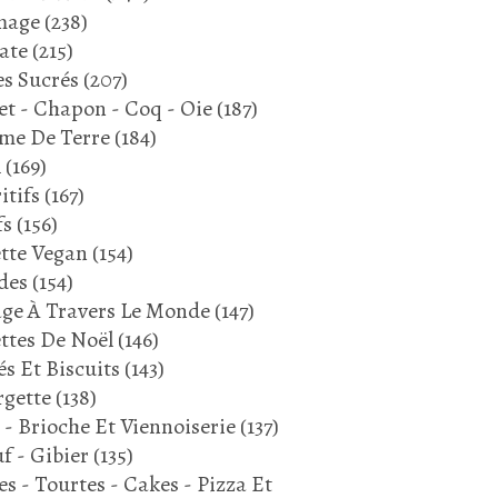
mage
(238)
ate
(215)
s Sucrés
(207)
LÉGUMES
et - Chapon - Coq - Oie
(187)
COURGETTE
me De Terre
(184)
PLAT ÉPICÉE
l
(169)
FETA
itifs
(167)
OLIVES NOIRES
fs
(156)
ACCOMPAGNEMENT
tte Vegan
(154)
RECETTE MÉDITERRANÉENNE
des
(154)
JUIN 2025
ge À Travers Le Monde
(147)
ttes De Noël
(146)
és Et Biscuits
(143)
gette
(138)
 - Brioche Et Viennoiserie
(137)
f - Gibier
(135)
es - Tourtes - Cakes - Pizza Et