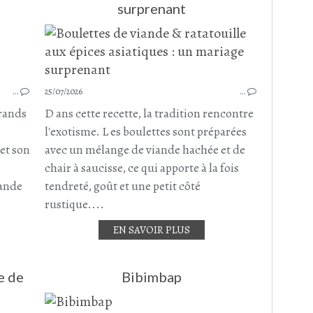
surprenant
PARMENTIER
PLAT COMPLET
POMMES DE TERRE
COURGETTE
…
25/07/2026
…
BOEUF
grands
D ans cette recette, la tradition rencontre
BOEUF HACHÉ
l'exotisme. L es boulettes sont préparées
PORC
et son
avec un mélange de viande hachée et de
CHAIR À SAUCISSE
chair à saucisse, ce qui apporte à la fois
POIVRON ROUGE
iande
tendreté, goût et une petit côté
rustique....
EN SAVOIR PLUS
e de
Bibimbap