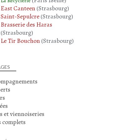
(Paris 18ème)
La Recyclerie
POIVRON
East Canteen
(Strasbourg)
TOMATE
Saint-Sepulcre
(Strasbourg)
AOÛT 2025
Brasserie des Haras
(Strasbourg)
Le Tir Bouchon
(Strasbourg)
ACCOMPAGNEMENT
AGES
RATATOUILLE
ompagnements
AUBERGINE
erts
COURGETTE
rs
TOMATE
ées
POIVRON
SAUCISSE CHORIZO
s et viennoiseries
INE MÉDITERRANÉENNE
s complets
AOÛT 2025