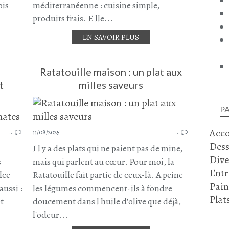
BOEUF
ois
méditerranéenne : cuisine simple,
BOEUF HACHÉ
produits frais. E lle...
EN SAVOIR PLUS
Ratatouille maison : un plat aux
t
milles saveurs
P
FRITATTA
Acc
…
11/08/2025
…
OEUF
Dess
COURGETTE
I l y a des plats qui ne paient pas de mine,
Dive
TOMATE
s
mais qui parlent au cœur. Pour moi, la
Entr
BRUNCH
lce
Ratatouille fait partie de ceux-là. A peine
Pain
PLAT COMPLET
aussi :
les légumes commencent-ils à fondre
CUIS
CUISINE ITALIENNE
Plat
et
doucement dans l'huile d'olive que déjà,
RECETTE ITALIENNE
l'odeur...
AOÛT 2025