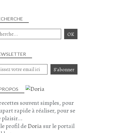
BIBIMBAP
CAROTTE
ECHERCHE
COURGETTE
CHAMPIGNONS
HAMPIGNONS SHIITAKE
PLAT COMPLET
MARS 2026
EWSLETTER
 PROPOS
recettes souvent simples, pour
lupart rapide à réaliser, pour se
COURGE
 plaisir...
COURGE DELICA
 le profil de
Doria
sur le portail
BOEUF