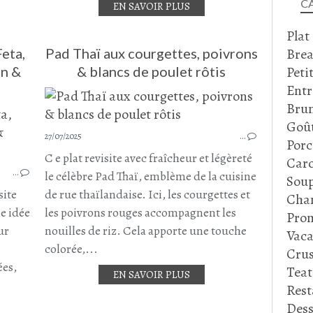
C
EN SAVOIR PLUS
Plat
Brea
eta,
Pad Thaï aux courgettes, poivrons
Peti
an &
& blancs de poulet rôtis
Entr
Bru
COURGETTE
Goû
27/07/2025
…
BOULETTES
Porc
BOULETTES DE COURGETTES
C e plat revisite avec fraîcheur et légèreté
Caro
FETA
…
le célèbre Pad Thaï, emblème de la cuisine
Soup
OEUF
site
de rue thaïlandaise. Ici, les courgettes et
Cha
LÉGUMES
ne idée
les poivrons rouges accompagnent les
Prom
ACCOMPAGNEMENT
ur
nouilles de riz. Cela apporte une touche
Vaca
AOÛT 2025
colorée,...
Crus
ées,
Tea
EN SAVOIR PLUS
Rest
Dess