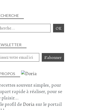
SAUMON
ECHERCHE
CRUSTACÉS - POISSONS
POISSON
PLAT COMPLET
POMMES DE TERRE
JUILLET 2025
EWSLETTER
 PROPOS
recettes souvent simples, pour
lupart rapide à réaliser, pour se
 plaisir...
 le profil de
Doria
sur le portail