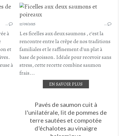
ENTRÉE DE NOËL
ENTRÉES
…
17/09/2025
RECETTE DE NOËL
…
RECETTE DE FÊTE
rée à
L es ficelles aux deux saumons , c'est la
SAUMON
e
rencontre entre la crêpe de nos traditions
POMMES DE TERRE
on et
familiales et le raffinement d'un plat à
NOËL
ives.
base de poisson. Idéale pour recevoir sans
DÉCEMBRE 2025
reuse à
stress, cette recette combine saumon
frais...
EN SAVOIR PLUS
Pavés de saumon cuit à
l'unilatérale, lit de pommes de
terre sautées et compotée
SAUMON
d'échalotes au vinaigre
POISSON
balsamique