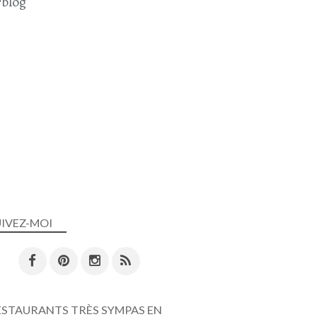
blog
SAUMON
POMMES DE TERRE
RECETTE DE NOËL
NOËL
ENTRÉES
DÉCEMBRE 2024
UIVEZ-MOI
CRUSTACÉS - POISSONS
ESTAURANTS TRÈS SYMPAS EN
MOULES