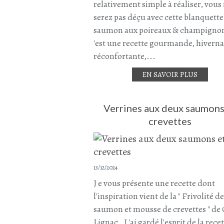
relativement simple à réaliser, vous
serez pas déçu avec cette blanquette
saumon aux poireaux & champigno
'est une recette gourmande, hiverna
réconfortante,...
EN SAVOIR PLUS
Verrines aux deux saumons
crevettes
13/12/2024
J e vous présente une recette dont
l'inspiration vient de la " Frivolité de
saumon et mousse de crevettes " de 
Lignac . J 'ai gardé l'esprit de la rece