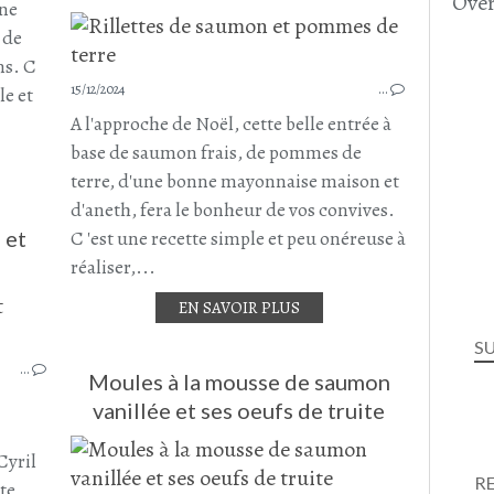
Over
CHAMPIGNONS
 ne
CHAMPIGNONS DE PARIS
 de
PLAT COMPLET
ns. C
DÉCEMBRE 2024
15/12/2024
…
le et
A l'approche de Noël, cette belle entrée à
base de saumon frais, de pommes de
terre, d'une bonne mayonnaise maison et
d'aneth, fera le bonheur de vos convives.
 et
C 'est une recette simple et peu onéreuse à
réaliser,...
EN SAVOIR PLUS
POISSON
CRUSTACÉS - POISSONS
S
…
SAUMON
Moules à la mousse de saumon
CREVETTES
vanillée et ses oeufs de truite
OEUFS DE TRUITE
ENTRÉES
Cyril
RECETTE DE NOËL
R
tte