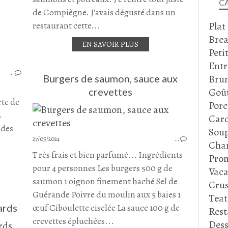
C
de Compiègne. J'avais dégusté dans un
Plat
restaurant cette...
Brea
EN SAVOIR PLUS
SAUMON
Peti
POISSON
Entr
…
PAMPLEMOUSSE
Bru
Burgers de saumon, sauce aux
ENTRÉES
Goû
crevettes
SALICORNE
rte de
Porc
AOÛT 2024
3
Caro
 des
Soup
27/05/2024
…
Cha
T rès frais et bien parfumé... Ingrédients
Prom
pour 4 personnes Les burgers 500 g de
Vaca
saumon 1 oignon finement haché Sel de
Crus
Guérande Poivre du moulin aux 5 baies 1
Tea
ards
œuf Ciboulette ciselée La sauce 100 g de
Rest
crevettes épluchées...
Dess