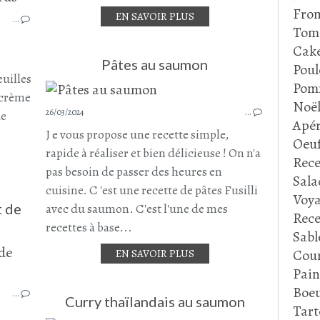
SAUMON
Fro
EN SAVOIR PLUS
…
POISSON
Tom
PLAT COMPLET
Cake
LASAGNES
Pâtes au saumon
Poul
EPINARDS
euilles
Pom
RICOTTA
e crème
Noë
MOZZARELLA
26/03/2024
…
de
Apér
AVRIL 2024
J e vous propose une recette simple,
Oeu
rapide à réaliser et bien délicieuse ! On n'a
Rece
pas besoin de passer des heures en
Sala
cuisine. C 'est une recette de pâtes Fusilli
Voya
t de
avec du saumon. C'est l'une de mes
Rece
recettes à base...
Sabl
Cour
EN SAVOIR PLUS
SAUMON
Pain
LAIT DE COCO
Boeu
…
CITRON
Curry thaïlandais au saumon
Tart
CURRY