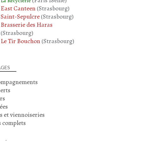
(Paris 18ème)
La Recyclerie
AUBERGINE
East Canteen
(Strasbourg)
CAROTTE
Saint-Sepulcre
(Strasbourg)
TOMATE
Brasserie des Haras
POMME DE TERRE
(Strasbourg)
PLAT COMPLET
Le Tir Bouchon
(Strasbourg)
AGES
ompagnements
erts
SAUMON
rs
POIREAU
ées
CRÊPES
s et viennoiseries
CRÊPES - PANCAKES - BLINIS - GALETTES
s complets
SEPTEMBRE 2024