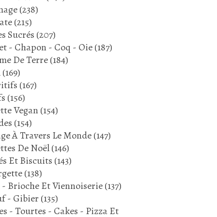
mage
(238)
ate
(215)
s Sucrés
(207)
et - Chapon - Coq - Oie
(187)
me De Terre
(184)
SAUMON
l
(169)
POISSON
itifs
(167)
PÂTES
fs
(156)
PÂTES FUSILLI
tte Vegan
(154)
PLAT COMPLET
des
(154)
MARS 2024
ge À Travers Le Monde
(147)
ttes De Noël
(146)
és Et Biscuits
(143)
gette
(138)
 - Brioche Et Viennoiserie
(137)
f - Gibier
(135)
es - Tourtes - Cakes - Pizza Et