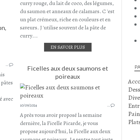
curry rouge, du lait de coco, des légumes,
du saumon et anneaux de calamars. C 'est
un plat crémeux, riche en couleurs et en
on,
saveurs. J 'utilise souvent de la pâte de
curry...
EN SAVOIR PLUS
SAUMON
PLAT COMPLET
…
PÂTES À LA TOMATE
P
Ficelles aux deux saumons et
CRÈME ESTRAGON
ais
poireaux
Acc
ESTRAGON
s pâtes
Dess
HERBES DU JARDIN
SEPTEMBRE 2024
Dive
ié avec
Entr
10/09/2024
…
Pain
A près vous avoir proposé la semaine
Plat
dernière, la Ficelle Picarde, je vous
propose aujourd’hui, la Ficelle aux deux
saumons et poireaux. J e rentre tout juste