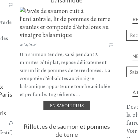
…
PAMPLEMOUSSE
ENTRÉES
R
SALICORNE
rte de
AOÛT 2025
3
 des
03/07/2025
…
U n saumon tendre, saisi pendant 2
N
minutes côté plat, repose délicatement
sur un lit de pommes de terre dorées. L a
compotée d'échalotes au vinaigre
x
balsamique apporte une touche acidulée
À
Paris
et profonde. Ingrédients...
Des 
EN SAVOIR PLUS
SAUMON
la p
POISSON
faire
…
POIREAU
Rillettes de saumon et pommes
Voir
CAROTTE
festif,
de terre