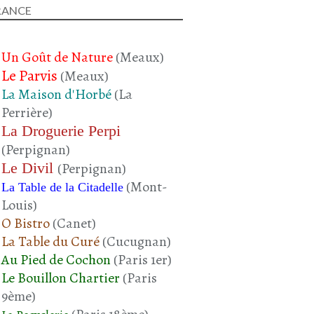
RANCE
SAUMON
ENTRÉES
RECETTE DE NOËL
Un Goût de Nature
(Meaux)
RECETTE DE FÊTE
Le Parvis
(Meaux)
NOËL
La Maison d'Horbé
(La
DÉCEMBRE 2024
Perrière)
La Droguerie Perpi
(Perpignan)
Le Divil
(Perpignan)
(Mont-
La Table de la Citadelle
Louis)
O Bistro
(Canet)
La Table du Curé
(Cucugnan)
POISSONS
Au Pied de Cochon
(Paris 1er)
CRUSTACÉS - POISSONS
Le Bouillon Chartier
(Paris
SAUMON
9ème)
ENCORNET