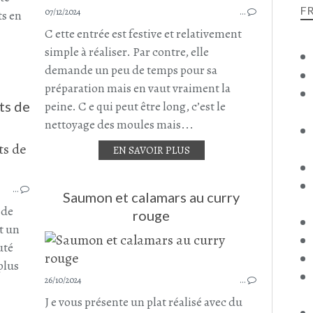
RECETTE DE FÊTE
F
07/12/2024
…
ts en
NOËL
C ette entrée est festive et relativement
simple à réaliser. Par contre, elle
demande un peu de temps pour sa
préparation mais en vaut vraiment la
ts de
peine. C e qui peut être long, c’est le
nettoyage des moules mais...
EN SAVOIR PLUS
BLANQUETTE
BLANQUETTE AU SAUMON
…
SAUMON
Saumon et calamars au curry
FRUITS DE MER
 de
rouge
CHAMPIGNONS
t un
CHAMPIGNON DE PARIS
uté
CAROTTE
plus
POMME DE TERRE
26/10/2024
…
PLAT COMPLET
J e vous présente un plat réalisé avec du