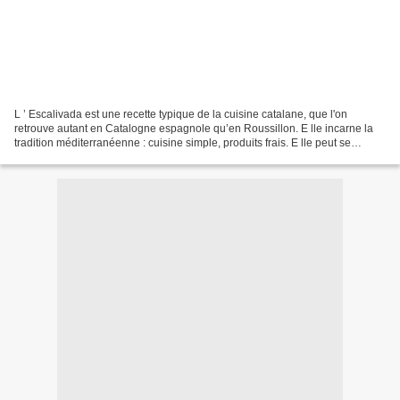
L ’ Escalivada est une recette typique de la cuisine catalane, que l'on
retrouve autant en Catalogne espagnole qu’en Roussillon. E lle incarne la
tradition méditerranéenne : cuisine simple, produits frais. E lle peut se
déguster chaude ou froide, se marie...