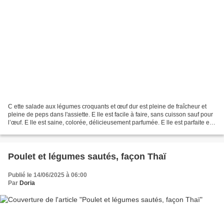
C ette salade aux légumes croquants et œuf dur est pleine de fraîcheur et
pleine de peps dans l'assiette. E lle est facile à faire, sans cuisson sauf pour
l’œuf. E lle est saine, colorée, délicieusement parfumée. E lle est parfaite en
entrée d'été ou...
Poulet et légumes sautés, façon Thaï
Publié le 14/06/2025 à 06:00
Par
Doria