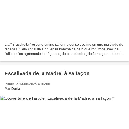
L a " Bruschetta " est une tartine italienne qui se décline en une multitude de
recettes. C ela consiste à griller sa tranche de pain que l'on frotte avec de
l'ail et qu'on agrémente de légumes, de charcuteries, de fromages... le tout
arrosé d'un filet...
Escalivada de la Madre, à sa façon
Publié le 14/08/2025 à 06:00
Par
Doria