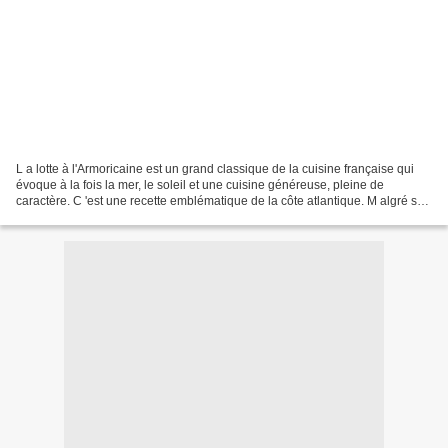
L a lotte à l'Armoricaine est un grand classique de la cuisine française qui
évoque à la fois la mer, le soleil et une cuisine généreuse, pleine de
caractère. C 'est une recette emblématique de la côte atlantique. M algré son
nom, la lotte à l'Armoricaine...