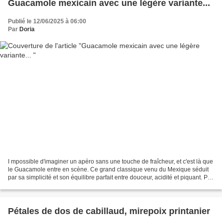
Guacamole mexicain avec une légère variante...
Publié le 12/06/2025 à 06:00
Par
Doria
I mpossible d'imaginer un apéro sans une touche de fraîcheur, et c'est là que
le Guacamole entre en scène. Ce grand classique venu du Mexique séduit
par sa simplicité et son équilibre parfait entre douceur, acidité et piquant. P
réparé à base d'avocats...
Pétales de dos de cabillaud, mirepoix printanier