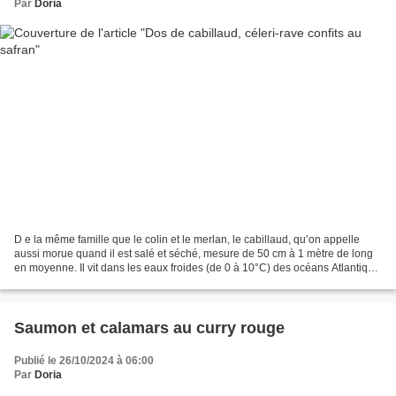
Par
Doria
D e la même famille que le colin et le merlan, le cabillaud, qu’on appelle
aussi morue quand il est salé et séché, mesure de 50 cm à 1 mètre de long
en moyenne. Il vit dans les eaux froides (de 0 à 10°C) des océans Atlantique
et Pacifique. On le pêche...
Saumon et calamars au curry rouge
Publié le 26/10/2024 à 06:00
Par
Doria