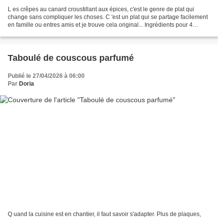
L es crêpes au canard croustillant aux épices, c'est le genre de plat qui
change sans compliquer les choses. C 'est un plat qui se partage facilement
en famille ou entres amis et je trouve cela original... Ingrédients pour 4
personnes 2 filets de canard...
Taboulé de couscous parfumé
Publié le 27/04/2026 à 06:00
Par
Doria
Q uand la cuisine est en chantier, il faut savoir s'adapter. Plus de plaques,