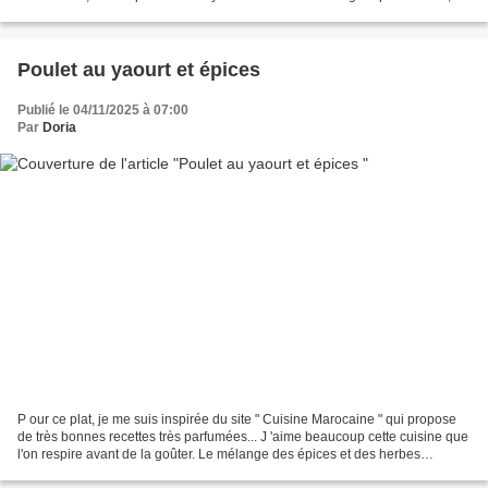
avec béchamel gratinée, aurait...
Poulet au yaourt et épices
Publié le 04/11/2025 à 07:00
Par
Doria
P our ce plat, je me suis inspirée du site " Cuisine Marocaine " qui propose
de très bonnes recettes très parfumées... J 'aime beaucoup cette cuisine que
l'on respire avant de la goûter. Le mélange des épices et des herbes
embaument toute la cuisine et...