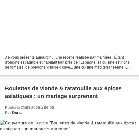
J e vous présente aujourd'hui une recette réalisée par ma Mère . É tant
d'origine espagnole et habitant tout près de l'Espagne, sa cuisine est riche
de tomates, de poivrons, d'huile d'olive... une cuisine méditerranéenne. C
’est en fait un plat mijoté...
Boulettes de viande & ratatouille aux épices
asiatiques : un mariage surprenant
Publié le 21/08/2025 à 06:00
Par
Doria