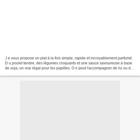
J e vous propose un plat à la fois simple, rapide et incroyablement parfumé.
D u poulet tendre, des légumes croquants et une sauce savoureuse à base
de soja, un vrai régal pour les papilles. O n peut l'accompagner de riz ou de
nouilles pour un repas complet....