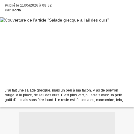
Publié le 11/05/2026 à 08:32
Par
Doria
J 'ai fait une salade grecque, mais un peu à ma façon. P as de poivron
rouge, à la place, de l'ail des ours. C'est plus vert, plus frais avec un petit
goût d'ail mais sans être lourd. L e reste est là : tomates, concombre, feta,
huile d'olive. Simple....