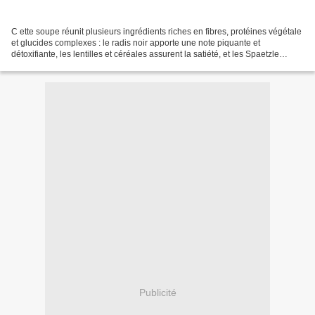
C ette soupe réunit plusieurs ingrédients riches en fibres, protéines végétale
et glucides complexes : le radis noir apporte une note piquante et
détoxifiante, les lentilles et céréales assurent la satiété, et les Spaetzle
offrent une touche réconfortante...
Publicité