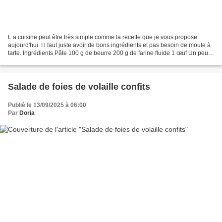
L a cuisine peut être très simple comme la recette que je vous propose
aujourd'hui. I l faut juste avoir de bons ingrédients et pas besoin de moule à
tarte. Ingrédients Pâte 100 g de beurre 200 g de farine fluide 1 œuf Un peu
de sel de Guérande Un peu...
Salade de foies de volaille confits
Publié le 13/09/2025 à 06:00
Par
Doria