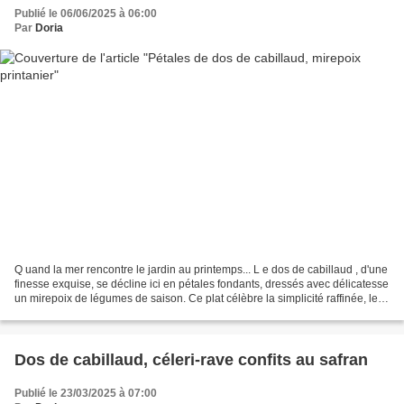
Publié le 06/06/2025 à 06:00
Par
Doria
Q uand la mer rencontre le jardin au printemps... L e dos de cabillaud , d'une
finesse exquise, se décline ici en pétales fondants, dressés avec délicatesse
un mirepoix de légumes de saison. Ce plat célèbre la simplicité raffinée, le
respect des produits...
Dos de cabillaud, céleri-rave confits au safran
Publié le 23/03/2025 à 07:00