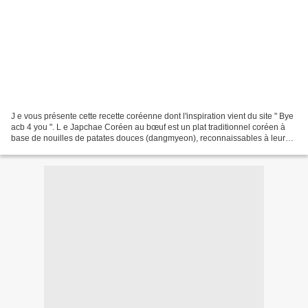
J e vous présente cette recette coréenne dont l'inspiration vient du site " Bye
acb 4 you ". L e Japchae Coréen au bœuf est un plat traditionnel coréen à
base de nouilles de patates douces (dangmyeon), reconnaissables à leur
texture élastique et translucide...