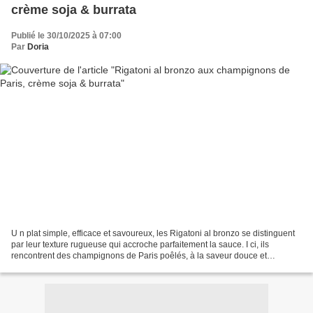
crème soja & burrata
Publié le 30/10/2025 à 07:00
Par
Doria
U n plat simple, efficace et savoureux, les Rigatoni al bronzo se distinguent
par leur texture rugueuse qui accroche parfaitement la sauce. I ci, ils
rencontrent des champignons de Paris poêlés, à la saveur douce et
légèrement boisé. La crème de soja...