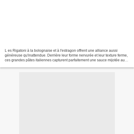
L es Rigatoni à la bolognaise et à l'estragon offrent une alliance aussi
généreuse qu'inattendue. Derrière leur forme nervurée et leur texture ferme,
ces grandes pâtes italiennes capturent parfaitement une sauce mijotée aux
accents rustiques, tandis que...