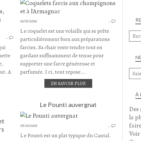
PLAT COMPLET
R
16/03/2026
…
PORC
CHAIR A SAUCISSE
L e coquelet est une volaille qui se prête
BOULETTES
…
particulièrement bien aux préparations
BOULETTES DE PORC
qui
farcies. Sa chair reste tendre tout en
ARTICHAUT
nette
gardant suffisamment de tenue pour
N
SUCRINE
e,
supporter une farce généreuse et
JUIN 2026
aut. A
parfumée. I ci, tout repose...
EN SAVOIR PLUS
À
Le Pounti auvergnat
Des 
la p
et
faire
05/10/2025
…
rs
Voir
L e Pounti est un plat typique du Cantal.