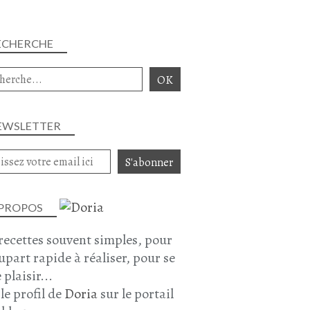
VOLAILLE
COQUELET
ECHERCHE
CHAIR À SAUCISSE
VEAU
HACHÉ DE VEAU
FOIE DE VOLAILLE
EWSLETTER
 PROPOS
recettes souvent simples, pour
lupart rapide à réaliser, pour se
RECETTE AUVERGNATE
 plaisir...
POUNTI
 le profil de
Doria
sur le portail
PORC