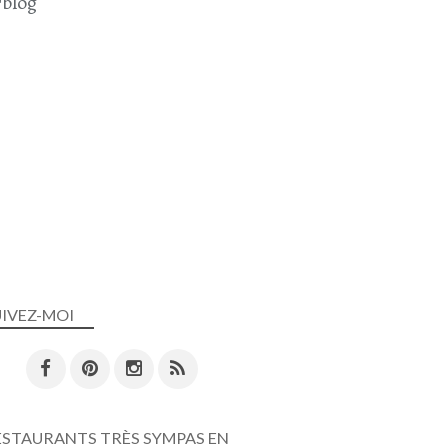
blog
CHAIR À SAUCISSE
EPINARD
LARDONS
OEUF
PRUNEAUX
OCTOBRE 2025
PLAT COMPLET
UIVEZ-MOI
PARMENTIER
POMMES DE TERRE
COURGETTE
BOEUF
BOEUF HACHÉ
ESTAURANTS TRÈS SYMPAS EN