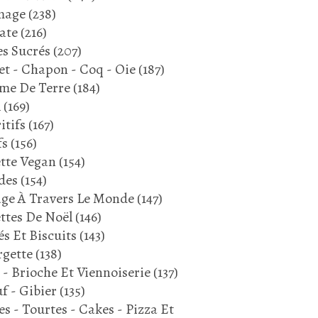
mage
(238)
VEAU
ate
(216)
VEAU ORLOFF
s Sucrés
(207)
PORC
et - Chapon - Coq - Oie
(187)
CHAIR À SAUCISSE
me De Terre
(184)
FÉVRIER 2024
l
(169)
itifs
(167)
fs
(156)
tte Vegan
(154)
des
(154)
ge À Travers Le Monde
(147)
ttes De Noël
(146)
és Et Biscuits
(143)
gette
(138)
 - Brioche Et Viennoiserie
(137)
CHOU FARCI
f - Gibier
(135)
CHOU VERT
es - Tourtes - Cakes - Pizza Et
CHAIR À SAUCISSE