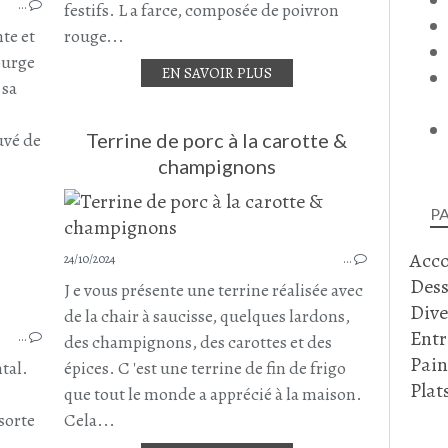
…
PORC
festifs. L a farce, composée de poivron
COURGE
te et
rouge...
CAROTTE
ourge
EN SAVOIR PLUS
CÉLERI
 sa
RECETTE D'AUTOMNE
NOVEMBRE 2024
uvé de
Terrine de porc à la carotte &
champignons
P
Acc
24/10/2024
…
Dess
J e vous présente une terrine réalisée avec
Dive
de la chair à saucisse, quelques lardons,
POUNTI
Entr
…
RECETTE AUVERGNATE
des champignons, des carottes et des
Pain
PORC
tal.
épices. C 'est une terrine de fin de frigo
Plat
CHAIR À SAUCISSE
que tout le monde a apprécié à la maison.
EPINARDS
sorte
Cela...
LARDONS