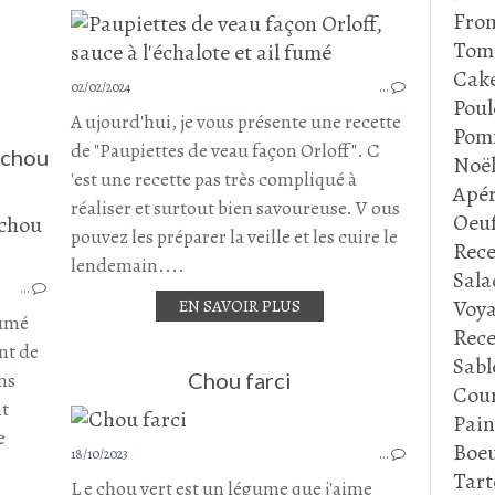
FÉVRIER 2024
Fro
Tom
Cake
02/02/2024
…
Poul
A ujourd'hui, je vous présente une recette
Pom
de "Paupiettes de veau façon Orloff". C
 chou
Noë
'est une recette pas très compliqué à
Apér
réaliser et surtout bien savoureuse. V ous
Oeu
pouvez les préparer la veille et les cuire le
SOUPE
Rece
SOUPES - VELOUTÉS ET GASPACHO
lendemain....
Sala
…
RIZ
Voya
EN SAVOIR PLUS
PORC
fumé
Rece
CHAIR À SAUCISSE
nt de
Sabl
CHOU VERT
ns
Chou farci
Cour
BRANCHE DE CÉLERI
nt
Pain
RECETTE ITALIENNE
e
Boeu
18/10/2023
…
Tart
L e chou vert est un légume que j'aime