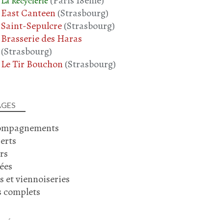
(Paris 18ème)
La Recyclerie
East Canteen
(Strasbourg)
Saint-Sepulcre
(Strasbourg)
Brasserie des Haras
(Strasbourg)
Le Tir Bouchon
(Strasbourg)
TERRINE
AGES
CHAIR À SAUCISSE
ompagnements
CAROTTE
erts
CHAMPIGNONS
rs
SHIITAKÉS
ées
ENTRÉES
PIQUE-NIQUE
s et viennoiseries
BRUNCH
s complets
OCTOBRE 2024