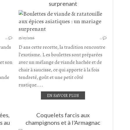
surprenant
PARMENTIER
PLAT COMPLET
POMMES DE TERRE
COURGETTE
…
25/07/2026
…
BOEUF
grands
D ans cette recette, la tradition rencontre
BOEUF HACHÉ
l'exotisme. L es boulettes sont préparées
PORC
et son
avec un mélange de viande hachée et de
CHAIR À SAUCISSE
chair à saucisse, ce qui apporte à la fois
POIVRON ROUGE
iande
tendreté, goût et une petit côté
rustique....
EN SAVOIR PLUS
ées,
Coquelets farcis aux
s au
champignons et à l'Armagnac