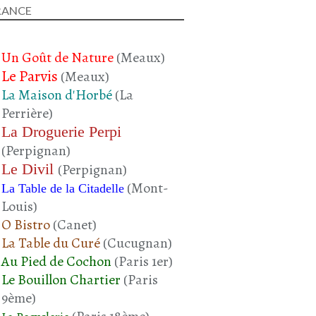
PORC
RANCE
CHAIR À SAUCISSE
POIVRON ROUGE
Un Goût de Nature
(Meaux)
Le Parvis
(Meaux)
La Maison d'Horbé
(La
Perrière)
La Droguerie Perpi
(Perpignan)
Le Divil
(Perpignan)
(Mont-
La Table de la Citadelle
PORC
Louis)
RÔTI DE PORC
O Bistro
(Canet)
CHAIR À SAUCISSE
La Table du Curé
(Cucugnan)
POIVRON ROUGE
Au Pied de Cochon
(Paris 1er)
PERSIL
Le Bouillon Chartier
(Paris
JUILLET 2025
9ème)