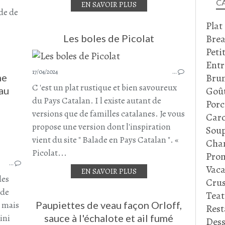
C
EN SAVOIR PLUS
OEUFS
de de
PRUNEAUX
Plat
OCTOBRE 2024
Brea
Les boles de Picolat
Peti
Entr
17/04/2024
…
Bru
ne
C 'est un plat rustique et bien savoureux
Goû
au
du Pays Catalan. I l existe autant de
Porc
versions que de familles catalanes. Je vous
Caro
propose une version dont l'inspiration
TORTELLINI
Soup
RECETTE ITALIENNE
vient du site " Balade en Pays Catalan ". «
Cha
PLAT ITALIEN
Picolat...
Prom
PLAT COMPLET
…
Vaca
EN SAVOIR PLUS
JAMBON DE PARME
des
Crus
MORTADELLE
 de
Tea
CHAIR À SAUCISSE
g mais
Paupiettes de veau façon Orloff,
Rest
FARINE D'EPEAUTRE
ini
sauce à l'échalote et ail fumé
Dess