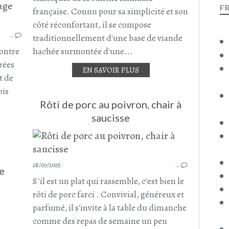
F
RATATOUILLE
française. Connu pour sa simplicité et son
COURGETTE
côté réconfortant, il se compose
POIVRON
…
traditionnellement d'une base de viande
POIVRON JAUNE
contre
hachée surmontée d'une...
POIVRON ROUGE
rées
EN SAVOIR PLUS
AUBERGINE
t de
BOEUF
ois
BOEUF HACHÉ
Rôti de porc au poivron, chair à
saucisse
28/07/2025
…
de
S 'il est un plat qui rassemble, c'est bien le
rôti de porc farci . Convivial, généreux et
parfumé, il s'invite à la table du dimanche
PÂTISSON
CHAIR À SAUCISSE
comme des repas de semaine un peu