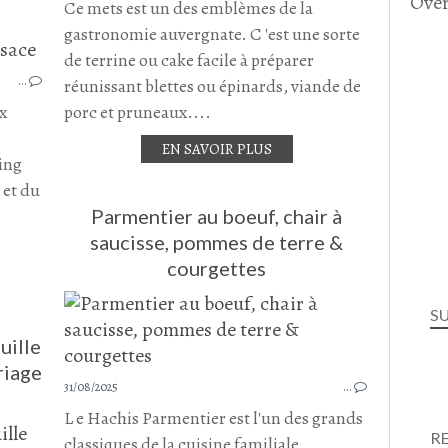
Over
Ce mets est un des emblèmes de la
gastronomie auvergnate. C 'est une sorte
TERRINE
TERRINE SALÉE
de terrine ou cake facile à préparer
…
TERRINE ALSACIENNE
réunissant blettes ou épinards, viande de
FILET MIGNON
x
porc et pruneaux....
FILET MIGNON DE PORC
EN SAVOIR PLUS
CHAIR À SAUCISSE
ling
DINDE
 et du
CAROTTE
Parmentier au boeuf, chair à
OEUF
saucisse, pommes de terre &
courgettes
S
uille
riage
31/08/2025
…
L e Hachis Parmentier est l'un des grands
R
classiques de la cuisine familiale
PLAT COMPLET