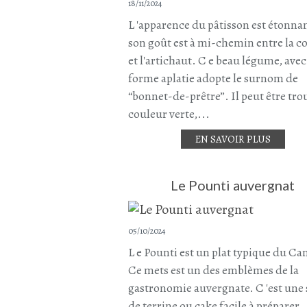
18/11/2024
L 'apparence du pâtisson est étonnan
son goût est à mi-chemin entre la c
et l'artichaut. C e beau légume, avec
forme aplatie adopte le surnom de
“bonnet-de-prêtre”. Il peut être tro
couleur verte,...
EN SAVOIR PLUS
Le Pounti auvergnat
05/10/2024
L e Pounti est un plat typique du Can
Ce mets est un des emblèmes de la
gastronomie auvergnate. C 'est une 
de terrine ou cake facile à préparer