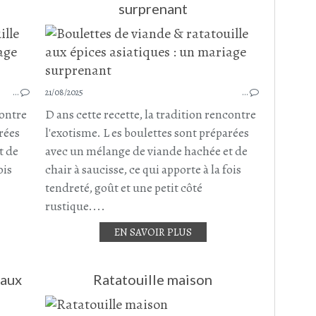
surprenant
PLAT COMPLET
RATATOUILLE
COURGETTE
POIVRON
…
21/08/2025
…
POIVRON JAUNE
contre
D ans cette recette, la tradition rencontre
POIVRON ROUGE
rées
l'exotisme. L es boulettes sont préparées
AUBERGINE
t de
avec un mélange de viande hachée et de
BOEUF
ois
chair à saucisse, ce qui apporte à la fois
BOEUF HACHÉ
tendreté, goût et une petit côté
rustique....
EN SAVOIR PLUS
 aux
Ratatouille maison