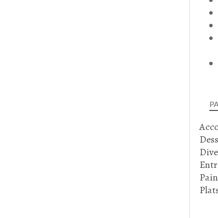
P
Acc
Dess
Dive
Entr
Pain
Plat