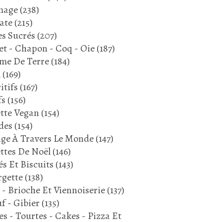
mage
(238)
ate
(215)
s Sucrés
(207)
et - Chapon - Coq - Oie
(187)
me De Terre
(184)
l
(169)
itifs
(167)
fs
(156)
tte Vegan
(154)
des
(154)
ge À Travers Le Monde
(147)
ttes De Noël
(146)
és Et Biscuits
(143)
gette
(138)
 - Brioche Et Viennoiserie
(137)
f - Gibier
(135)
es - Tourtes - Cakes - Pizza Et