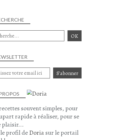
TOMATE
AUBERGINE
ECHERCHE
POIVRON
LÉGUMES
EWSLETTER
 PROPOS
COURGETTE
recettes souvent simples, pour
AUBERGINE
lupart rapide à réaliser, pour se
POIVRON
 plaisir...
TOMATE
 le profil de
Doria
sur le portail
RATATOUILLE