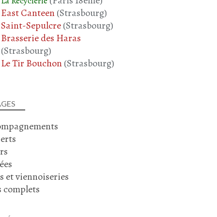
(Paris 18ème)
La Recyclerie
East Canteen
(Strasbourg)
Saint-Sepulcre
(Strasbourg)
Brasserie des Haras
(Strasbourg)
Le Tir Bouchon
(Strasbourg)
AGES
ompagnements
erts
rs
ées
s et viennoiseries
s complets