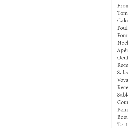
Fro
Tom
Cake
Poul
Pom
Noë
Apér
Oeu
Rece
Sala
Voya
Rece
Sabl
Cour
Pain
Boeu
Tart