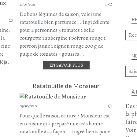
21/05/2021
…
ACCOMPAGNEMENT
RATATOUILLE
De bons légumes de saison, voici une
R
…
AUBERGINE
ratatouille bien parfumée... Ingrédients
COURGETTE
mine,
pour 4 personnes 3 tomates 1 belle
TOMATE
 la
courgette 1 aubergine 1 poivron rouge 1
POIVRON
peine
poivron jaune 1 oignon rouge 200 g de
SAUCISSE CHORIZO
re
pulpe de tomates 4 gousses...
N
CUISINE MÉDITERRANÉENNE
éjà,
EN SAVOIR PLUS
AOÛT 2025
Ratatouille de Monsieur
À
Des 
09/10/2020
…
la p
Pour quelle raison ce titre ? Monsieur est
faire
en cuisine et a préparé une très bonne
Voir
ratatouille à sa façon... Ingrédients pour