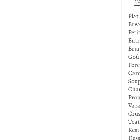
C
Plat
Brea
Peti
Entr
Bru
Goû
Porc
Caro
Soup
Cha
Prom
Vaca
Crus
Tea
Rest
Dess