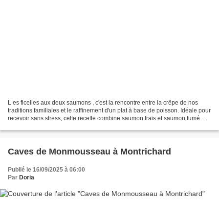
L es ficelles aux deux saumons , c'est la rencontre entre la crêpe de nos
traditions familiales et le raffinement d'un plat à base de poisson. Idéale pour
recevoir sans stress, cette recette combine saumon frais et saumon fumé
dans une farce crémeuse...
Caves de Monmousseau à Montrichard
Publié le 16/09/2025 à 06:00
Par
Doria