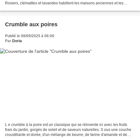
Rosiers, clématites et lavandes habillent les maisons anciennes et les
ruelles pavées, donnant au...
Crumble aux poires
Publié le 08/09/2025 à 06:00
Par
Doria
L e crumble à la poire est un classique qui se réinvente ici avec les fruits
frais du jardin, gorgés de soleil et de saveurs naturelles. S ous une couche
croustillante et dorée, d'un mélange de beurre, de farine d'amande et de
sucre, les fruits cuisent...