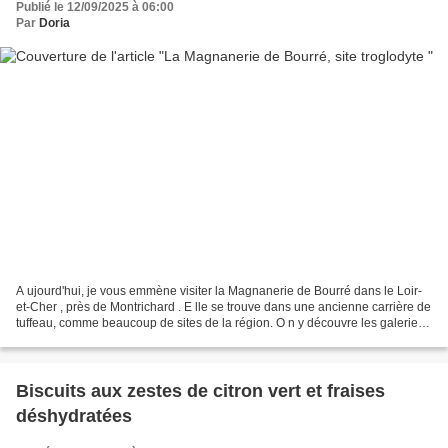
Publié le 12/09/2025 à 06:00
Par
Doria
A ujourd'hui, je vous emmène visiter la Magnanerie de Bourré dans le Loir-
et-Cher , près de Montrichard . E lle se trouve dans une ancienne carrière de
tuffeau, comme beaucoup de sites de la région. O n y découvre les galeries
creusées dans la roche,...
Biscuits aux zestes de citron vert et fraises
déshydratées