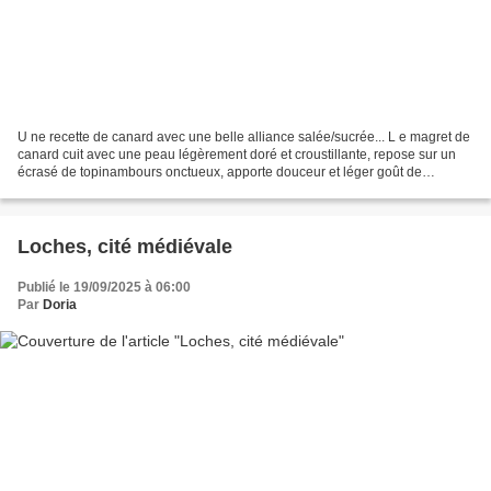
U ne recette de canard avec une belle alliance salée/sucrée... L e magret de
canard cuit avec une peau légèrement doré et croustillante, repose sur un
écrasé de topinambours onctueux, apporte douceur et léger goût de
noisette. L es figues caramélisées...
Loches, cité médiévale
Publié le 19/09/2025 à 06:00
Par
Doria