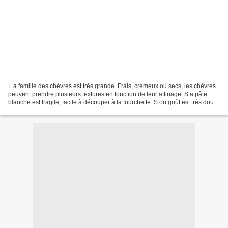
L a famille des chèvres est très grande. Frais, crémeux ou secs, les chèvres
peuvent prendre plusieurs textures en fonction de leur affinage. S a pâte
blanche est fragile, facile à découper à la fourchette. S on goût est très doux
et frais, légèrement...