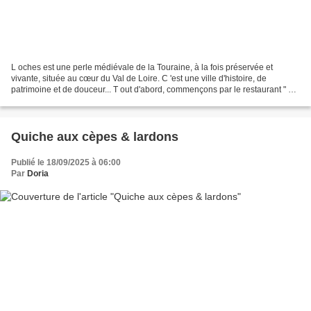
L oches est une perle médiévale de la Touraine, à la fois préservée et
vivante, située au cœur du Val de Loire. C 'est une ville d'histoire, de
patrimoine et de douceur... T out d'abord, commençons par le restaurant " Le
George ", élégante bâtisse située...
Quiche aux cèpes & lardons
Publié le 18/09/2025 à 06:00
Par
Doria