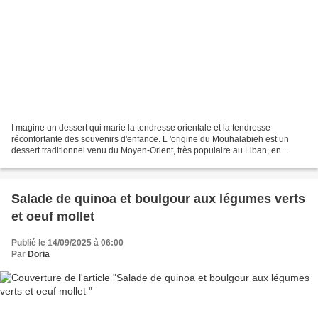
I magine un dessert qui marie la tendresse orientale et la tendresse
réconfortante des souvenirs d'enfance. L 'origine du Mouhalabieh est un
dessert traditionnel venu du Moyen-Orient, très populaire au Liban, en
Égypte, en Syrie ou encore en Turquie....
Salade de quinoa et boulgour aux légumes verts
et oeuf mollet
Publié le 14/09/2025 à 06:00
Par
Doria