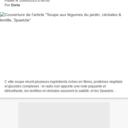
Publié le 10/09/2025 à 06:00
Par
Doria
C ette soupe réunit plusieurs ingrédients riches en fibres, protéines végétale
et glucides complexes : le radis noir apporte une note piquante et
détoxifiante, les lentilles et céréales assurent la satiété, et les Spaetzle
offrent une touche réconfortante...