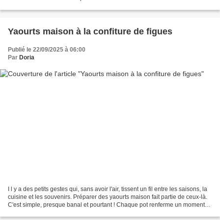
la France et d'ailleurs. Dès l'entrée,...
Yaourts maison à la confiture de figues
Publié le 22/09/2025 à 06:00
Par
Doria
I l y a des petits gestes qui, sans avoir l'air, tissent un fil entre les saisons, la
cuisine et les souvenirs. Préparer des yaourts maison fait partie de ceux-là.
C'est simple, presque banal et pourtant ! Chaque pot renferme un moment
de soin, une saveur...