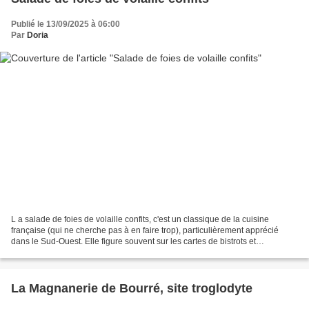
Publié le 13/09/2025 à 06:00
Par
Doria
L a salade de foies de volaille confits, c'est un classique de la cuisine
française (qui ne cherche pas à en faire trop), particulièrement apprécié
dans le Sud-Ouest. Elle figure souvent sur les cartes de bistrots et
brasseries, servie tiède avec un bon...
La Magnanerie de Bourré, site troglodyte