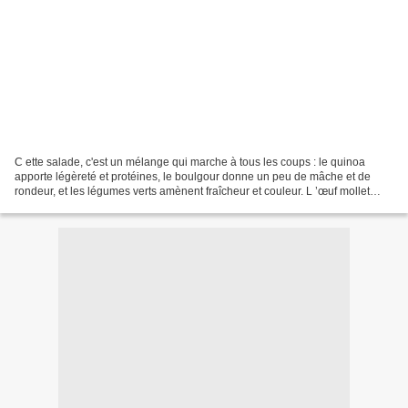
C ette salade, c'est un mélange qui marche à tous les coups : le quinoa
apporte légèreté et protéines, le boulgour donne un peu de mâche et de
rondeur, et les légumes verts amènent fraîcheur et couleur. L ’œuf mollet
vient compléter le tout avec son jaune...