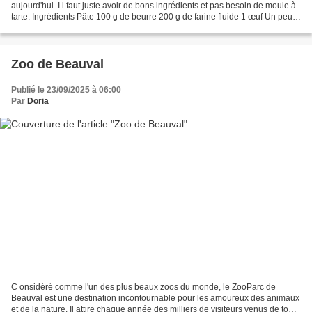
aujourd'hui. I l faut juste avoir de bons ingrédients et pas besoin de moule à
tarte. Ingrédients Pâte 100 g de beurre 200 g de farine fluide 1 œuf Un peu
de sel de Guérande Un peu...
Zoo de Beauval
Publié le 23/09/2025 à 06:00
Par
Doria
C onsidéré comme l'un des plus beaux zoos du monde, le ZooParc de
Beauval est une destination incontournable pour les amoureux des animaux
et de la nature. Il attire chaque année des milliers de visiteurs venus de toute