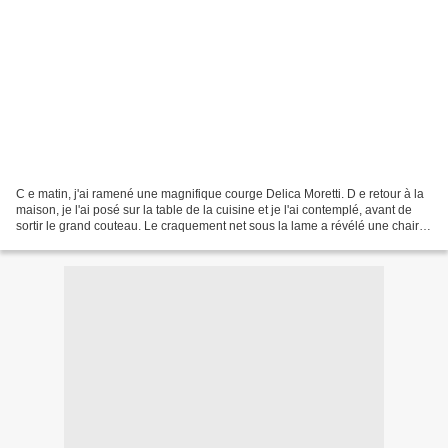
C e matin, j'ai ramené une magnifique courge Delica Moretti. D e retour à la
maison, je l'ai posé sur la table de la cuisine et je l'ai contemplé, avant de
sortir le grand couteau. Le craquement net sous la lame a révélé une chair
orange éclatante, lumineuse....