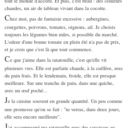
tout le monde d'accord. Et puis, c'est beau : des couleurs
chaudes, un air de tableau vivant dans la cocotte.
C
hez moi, pas de fantaisie excessive : aubergines,
courgettes, poivrons, tomates, oignons, ail. Je choisis
toujours les légumes bien mûrs, si possible du marché.
L'odeur d'une bonne tomate en plein été n'a pas de prix,
et je crois que c'est là que tout commence.
C
e que j'aime dans la ratatouille, c'est qu'elle vit
plusieurs vies. Elle est parfaite chaude, à la cuillère, avec
du pain frais. Et le lendemain, froide, elle est presque
meilleure. Sur une tranche de pain, dans une quiche,
avec un œuf poché...
J
e la cuisine souvent en grande quantité. Un peu comme
une promesse qu'on se fait : "tu verras, dans deux jours,
elle sera encore meilleure".
J
'ai accompagné ma ratatouille avec des saucisses au