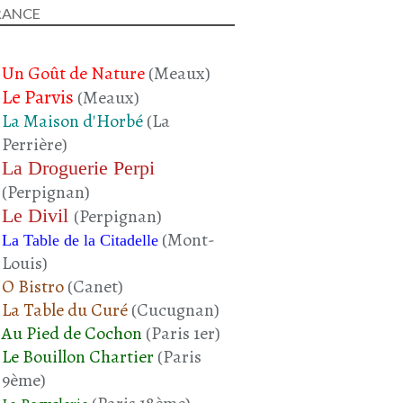
RANCE
Un Goût de Nature
(Meaux)
RECETTE GRECQUE
Le Parvis
(Meaux)
POMME DE TERRE
La Maison d'Horbé
(La
CÂPRE
Perrière)
FÊTA
La Droguerie Perpi
OLIVES NOIRES
(Perpignan)
FÉCULENTS
Le Divil
(Perpignan)
ACCOMPAGNEMENT
(Mont-
La Table de la Citadelle
Louis)
O Bistro
(Canet)
La Table du Curé
(Cucugnan)
Au Pied de Cochon
(Paris 1er)
Le Bouillon Chartier
(Paris
9ème)