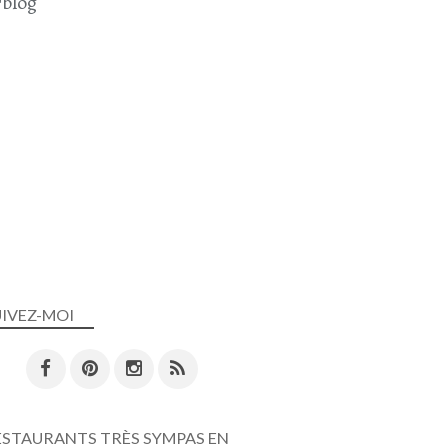
blog
OEUFS
OEUFS MIMOSA
OLIVES NOIRES
CÂPRE
APÉRO
APÉRITIFS
UIVEZ-MOI
JUILLET 2024
ESTAURANTS TRÈS SYMPAS EN