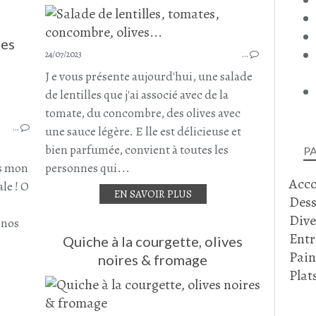
des
24/07/2023
…
J e vous présente aujourd'hui, une salade
de lentilles que j'ai associé avec de la
SALADE
ROQUETTE
tomate, du concombre, des olives avec
…
CAROTTE
une sauce légère. E lle est délicieuse et
SALADE COMPOSÉE
bien parfumée, convient à toutes les
P
OLIVES NOIRES
ns mon
personnes qui...
Acc
CORNICHON
le ! O
EN SAVOIR PLUS
AMANDE EFFILÉE
Dess
Dive
 nos
Entr
Quiche à la courgette, olives
Pain
noires & fromage
Plat