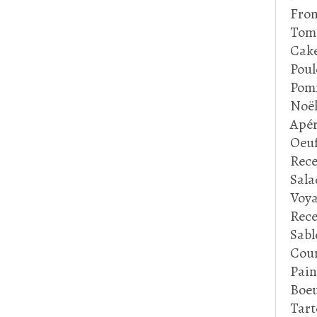
Fro
Tom
Cake
Poul
Pom
Noë
Apér
Oeu
Rece
Sala
Voya
Rece
Sabl
Cour
Pain
Boeu
Tart