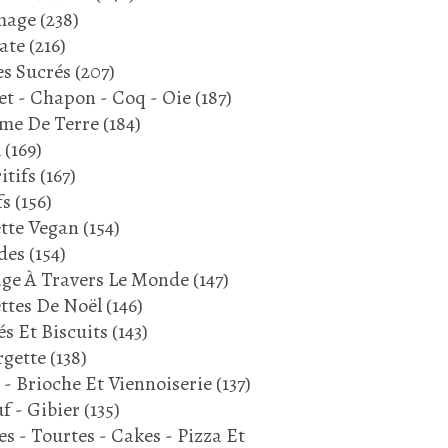
mage
(238)
ate
(216)
s Sucrés
(207)
et - Chapon - Coq - Oie
(187)
me De Terre
(184)
l
(169)
itifs
(167)
fs
(156)
tte Vegan
(154)
des
(154)
ge À Travers Le Monde
(147)
ttes De Noël
(146)
és Et Biscuits
(143)
gette
(138)
 - Brioche Et Viennoiserie
(137)
f - Gibier
(135)
es - Tourtes - Cakes - Pizza Et