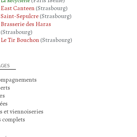
(Paris 18ème)
La Recyclerie
East Canteen
(Strasbourg)
SALADE
Saint-Sepulcre
(Strasbourg)
LENTILLES
Brasserie des Haras
LENTILLES VERTES
(Strasbourg)
TOMATE
Le Tir Bouchon
(Strasbourg)
CONCOMBRE
OLIVES NOIRES
PÊCHE
PÊCHE DE VIGNE
AGES
ompagnements
erts
rs
ées
s et viennoiseries
s complets
QUICHE
COURGETTE