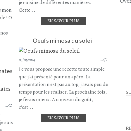
Over
AMANDE EFFILÉE
je cuisine de différentes manières.
CAROTTE
ns mon
Cette...
CORNICHON
le ! O
EN SAVOIR PLUS
OLIVES NOIRES
SALADE COMPOSÉE
 nos
JUILLET 2024
Oeufs mimosa du soleil
05/07/2024
…
J e vous propose une recette toute simple
mates
que j'ai présenté pour un apéro. La
présentation n'est pas au top, j'avais peu de
temps pour les réaliser. La prochaine fois,
SALADE
S
RIZ
je ferais mieux. A u niveau du goût,
…
TOMATE
c'est...
CONCOMBRE
e
EN SAVOIR PLUS
OLIVE
je suis
OLIVE VERTE
R
la