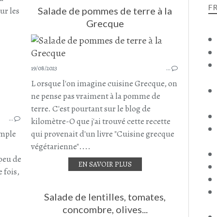
OLIVES NOIRES
F
ur les
Salade de pommes de terre à la
CÂPRE
Grecque
BRUNCH
19/08/2023
…
L orsque l'on imagine cuisine Grecque, on
ne pense pas vraiment à la pomme de
terre. C'est pourtant sur le blog de
OEUFS
…
OEUFS MIMOSA
kilomètre-O que j'ai trouvé cette recette
OLIVES NOIRES
imple
qui provenait d'un livre "Cuisine grecque
CÂPRES
végétarienne"....
APÉRO
 peu de
EN SAVOIR PLUS
APÉRITIFS
 fois,
Salade de lentilles, tomates,
concombre, olives...