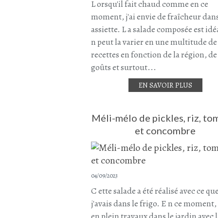
L orsqu'il fait chaud comme en ce
moment, j'ai envie de fraîcheur da
assiette. L a salade composée est idéa
n peut la varier en une multitude de
recettes en fonction de la région, de
goûts et surtout...
EN SAVOIR PLUS
Méli-mélo de pickles, riz, to
et concombre
04/09/2023
C ette salade a été réalisé avec ce qu
j'avais dans le frigo. E n ce moment, 
en plein travaux dans le jardin avec 