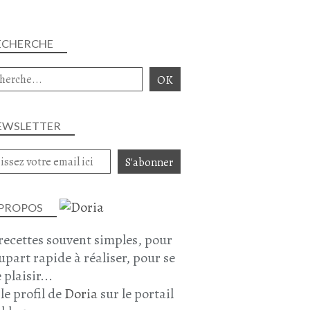
ANCHOIS
SARDINE
ECHERCHE
OLIVES NOIRES
OCTOBRE 2024
EWSLETTER
QUICHE
COURGETTE
 PROPOS
OLIVES NOIRES
recettes souvent simples, pour
MOZZARELLA
lupart rapide à réaliser, pour se
GRUYÈRE
 plaisir...
BRUNCH
 le profil de
Doria
sur le portail
PIQUE-NIQUE
AOÛT 2024