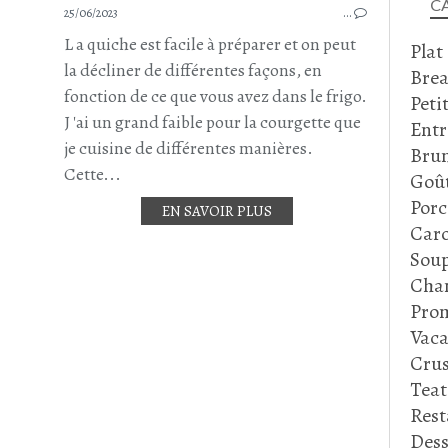
C
25/06/2023
…
L a quiche est facile à préparer et on peut
Plat
la décliner de différentes façons, en
Brea
fonction de ce que vous avez dans le frigo.
Peti
J 'ai un grand faible pour la courgette que
Entr
je cuisine de différentes manières.
Bru
Cette...
Goû
Porc
EN SAVOIR PLUS
Caro
Soup
Cha
Prom
Vaca
Crus
Tea
Rest
Dess