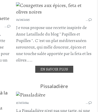
SALADE
01/06/2025
…
SPAGHETTI
…
PÂTES COMPLÈTES
J e vous propose une recette inspirée de
PLAT COMPLET
,
Anne Lataillade du blog " Papilles et
ROQUETTE
tte
Pupilles ". C 'est un plat méditerranéen
TOMATES CERISES
sse
savoureux, qui mêle douceur, épices et
OLIVES NOIRES
e pour
une touche salée apportée par la feta et les
SAUCISSE CHORIZO
ou un
olives....
JUIN 2025
EN SAVOIR PLUS
Pissaladière
à la
13/10/2024
…
L a Pissaladière n'est pas une tarte, ni une
SALADE