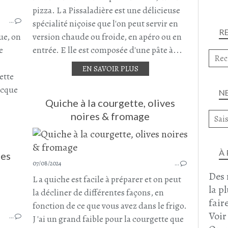
POMMES DE TERRE
pizza. L a Pissaladière est une délicieuse
…
RECETTE GRECQUE
spécialité niçoise que l'on peut servir en
R
CÂPRE
ue, on
version chaude ou froide, en apéro ou en
FETA
e
entrée. E lle est composée d'une pâte à...
OLIVES NOIRES
EN SAVOIR PLUS
FÉCULENTS
ette
ACCOMPAGNEMENT
ecque
N
AOÛT 2024
Quiche à la courgette, olives
noires & fromage
À
des
07/08/2024
…
Des 
L a quiche est facile à préparer et on peut
la p
la décliner de différentes façons, en
SALADE
faire
ROQUETTE
fonction de ce que vous avez dans le frigo.
Voir
…
PÂTES
J 'ai un grand faible pour la courgette que