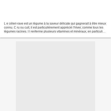
L e céleri-rave est un légume à la saveur délicate qui gagnerait à être mieux
connu. C ru ou cuit, il est particulièrement apprécié l’hiver, comme tous les
légumes racines. I l renferme plusieurs vitamines et minéraux, en particulier
de la vitamine K....