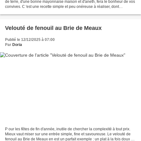
de terre, d'une bonne mayonnaise maison et d'aneth, fera le bonheur de vos
convives. C 'est une recette simple et peu onéreuse à réaliser, dont
l'inspiration vient du site " Marie-Claire...
Velouté de fenouil au Brie de Meaux
Publié le 12/12/2025 à 07:00
Par
Doria
P our les fêtes de fin d'année, inutile de chercher la complexité à tout prix.
Mieux vaut miser sur une entrée simple, fine et savoureuse. Le velouté de
fenouil au Brie de Meaux en est un parfait exemple : un plat à la fois doux et