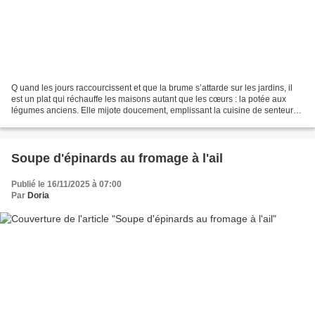
Q uand les jours raccourcissent et que la brume s’attarde sur les jardins, il
est un plat qui réchauffe les maisons autant que les cœurs : la potée aux
légumes anciens. Elle mijote doucement, emplissant la cuisine de senteurs
à la fois douces et terreuses,...
Soupe d'épinards au fromage à l'ail
Publié le 16/11/2025 à 07:00
Par
Doria