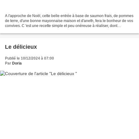
A l'approche de Noël, cette belle entrée à base de saumon frais, de pommes
de terre, d'une bonne mayonnaise maison et d'aneth, fera le bonheur de vos
convives. C 'est une recette simple et peu onéreuse à réaliser, dont
l'inspiration vient du site " Marie-Claire...
Le délicieux
Publié le 10/12/2024 à 07:00
Par
Doria