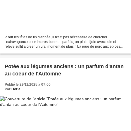
P our les fêtes de fin d'année, il n'est pas nécessaire de chercher
l'extravagance pour impressionner : parfois, un plat mijoté avec soin et
relevé suffit à créer un vrai moment de plaisir. La joue de porc aux épices,
tendre à souhait après une cuisson...
Potée aux légumes anciens : un parfum d'antan
au coeur de l'Automne
Publié le 29/11/2025 à 07:00
Par
Doria