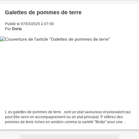
Galettes de pommes de terre
Publié le 07/03/2025 à 07:00
Par
Doria
L es galettes de pommes de terre , sont un plat savoureux et polyvalent qui
peut être servi en accompagnement ou en plat principal. P référez des
pommes de terre riches en amidon comma la variété "Bintje" pour une
bonne tenue. N e surcharger pas la poêle...