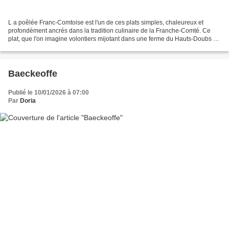
L a poêlée Franc-Comtoise est l'un de ces plats simples, chaleureux et
profondément ancrés dans la tradition culinaire de la Franche-Comté. Ce
plat, que l'on imagine volontiers mijotant dans une ferme du Hauts-Doubs en
plein hiver, continue aujourd'hui...
Baeckeoffe
Publié le 10/01/2026 à 07:00
Par
Doria