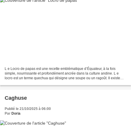
L e Locro de papas est une recette emblématique d’Équateur, à la fois
simple, nourrissante et profondément ancrée dans la culture andine. L e
locro est un terme quechua qui désigne une soupe ou un ragoût. Il existe
plusieurs variantes dans les Andes (Équateur,...
Caghuse
Publié le 21/10/2025 à 06:00
Par
Doria