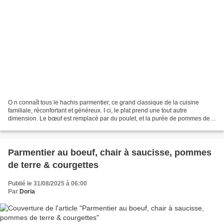
O n connaît tous le hachis parmentier, ce grand classique de la cuisine
familiale, réconfortant et généreux. I ci, le plat prend une tout autre
dimension. Le bœuf est remplacé par du poulet, et la purée de pommes de
terre cède la place à un mélange pommes...
Parmentier au boeuf, chair à saucisse, pommes
de terre & courgettes
Publié le 31/08/2025 à 06:00
Par
Doria