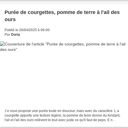
Purée de courgettes, pomme de terre à l'ail des
ours
Publié le 26/04/2025 à 06:00
Par
Doria
J e vous propose une purée toute en douceur, mais avec du caractère. L a
courgette apporte une texture légère, la pomme de terre donne du fondant,
l'ail et l'ail des ours relèvent le tout avec juste ce qu'il faut de peps. E n
finition, un filet d'huile...