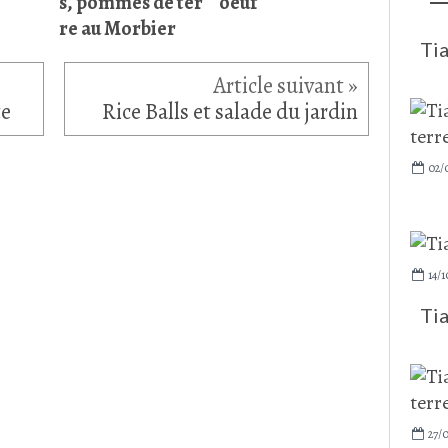
s, pommes de ter
oeuf
re au Morbier
Ti
te
Rice Balls et salade du jardin
02/
14/1
Ti
27/