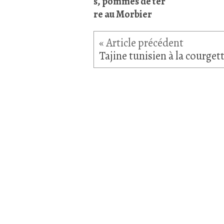
s, pommes de ter
re au Morbier
Tajine tunisien à la courget