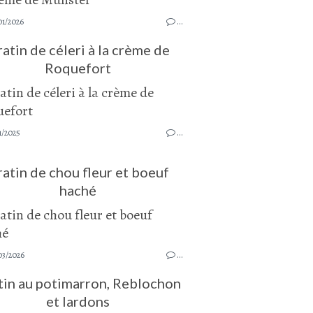
01/2026
…
atin de céleri à la crème de
Roquefort
1/2025
…
atin de chou fleur et boeuf
haché
03/2026
…
tin au potimarron, Reblochon
et lardons