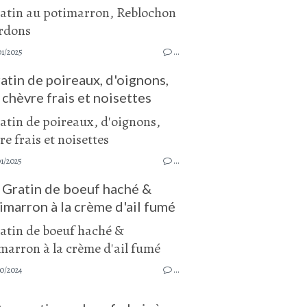
01/2025
…
atin de poireaux, d'oignons,
chèvre frais et noisettes
1/2025
…
Gratin de boeuf haché &
imarron à la crème d'ail fumé
0/2024
…