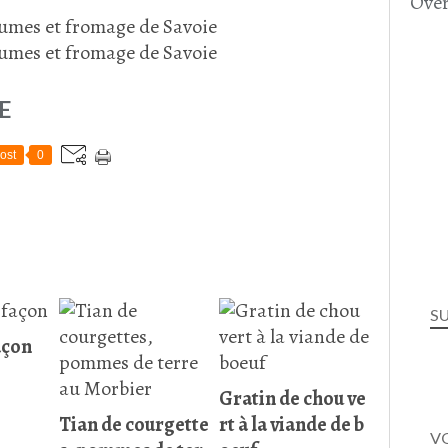
Over
E
ost
0
S
açon
Gratin de chou ve
Tian de courgette
rt à la viande de b
VO