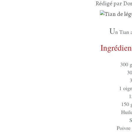
Rédigé par Dor
U
n Tian a
Ingrédien
300 g
30
3
1 oig
1
150 
Huile
S
Poivre