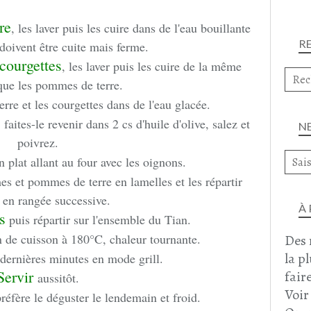
re
, les laver puis les cuire dans de l'eau bouillante
R
 doivent être cuite mais ferme.
courgettes
, les laver puis les cuire de la même
que les pommes de terre.
re et les courgettes dans de l'eau glacée.
, faites-le revenir dans 2 cs d'huile d'olive, salez et
N
poivrez.
n plat allant au four avec les oignons.
s et pommes de terre en lamelles et les répartir
 en rangée successive.
À
s
puis répartir sur l'ensemble du Tian.
 de cuisson à 180°C, chaleur tournante.
Des 
la p
dernières minutes en mode grill.
Servir
faire
aussitôt.
Voir
préfère le déguster le lendemain et froid.