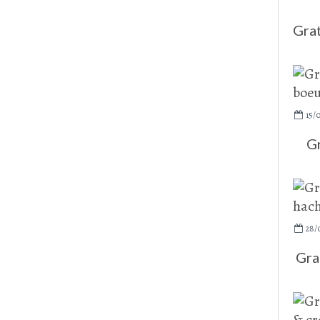
Grat
15/
Gr
28/
Grat