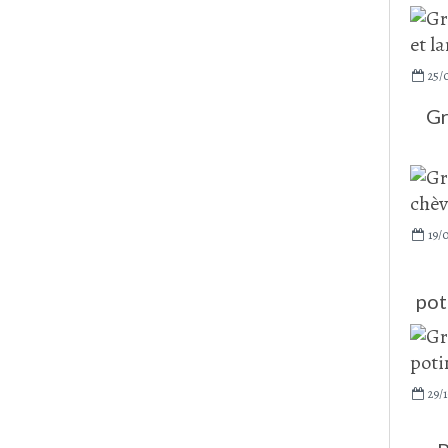
25/
Gr
19/0
pot
29/1