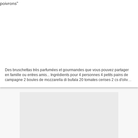
Des bruschettas très parfumées et gourmandes que vous pouvez partager
en famille ou entres amis... Ingrédients pour 4 personnes 4 petits pains de
campagne 2 boules de mozzarella di bufala 20 tomates cerises 2 cs d'olives
vertes dénoyautées 1/2 bouquet...