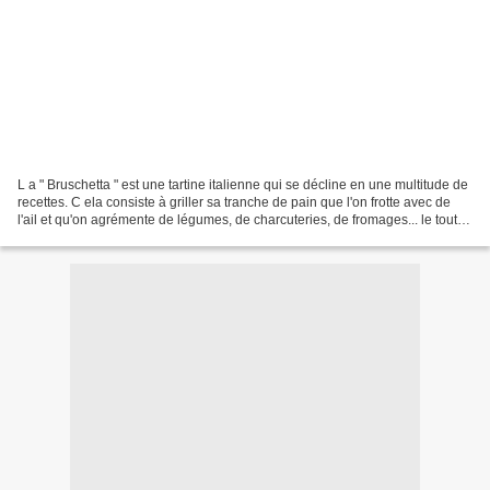
L a " Bruschetta " est une tartine italienne qui se décline en une multitude de
recettes. C ela consiste à griller sa tranche de pain que l'on frotte avec de
l'ail et qu'on agrémente de légumes, de charcuteries, de fromages... le tout
arrosé d'un filet...