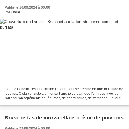
Publié le 16/09/2024 à 06:00
Par
Doria
L a " Bruschetta " est une tartine italienne qui se décline en une multitude de
recettes. C ela consiste à griller sa tranche de pain que l'on frotte avec de
l'ail et qu'on agrémente de légumes, de charcuteries, de fromages... le tout
arrosé d'un filet...
Bruschettas de mozzarella et crème de poivrons
Publié le 29/08/2024 à 06:00