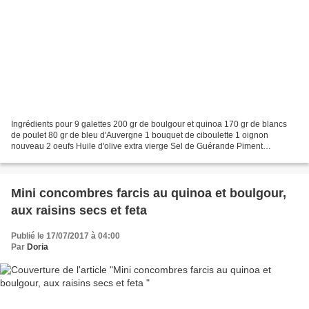
Ingrédients pour 9 galettes 200 gr de boulgour et quinoa 170 gr de blancs
de poulet 80 gr de bleu d'Auvergne 1 bouquet de ciboulette 1 oignon
nouveau 2 oeufs Huile d'olive extra vierge Sel de Guérande Piment
d'Espelette Parmesan râpé Faites cuire le mélange...
Mini concombres farcis au quinoa et boulgour,
aux raisins secs et feta
Publié le 17/07/2017 à 04:00
Par
Doria