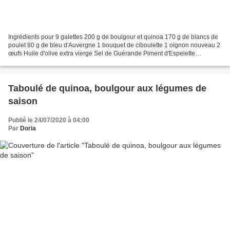
Ingrédients pour 9 galettes 200 g de boulgour et quinoa 170 g de blancs de
poulet 80 g de bleu d'Auvergne 1 bouquet de ciboulette 1 oignon nouveau 2
œufs Huile d'olive extra vierge Sel de Guérande Piment d'Espelette
Parmesan râpé Faites cuire le mélange...
Taboulé de quinoa, boulgour aux légumes de
saison
Publié le 24/07/2020 à 04:00
Par
Doria