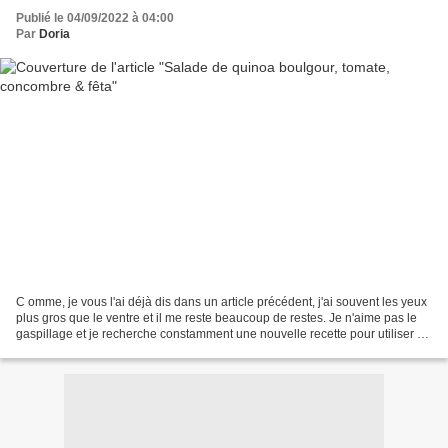
Publié le 04/09/2022 à 04:00
Par
Doria
C omme, je vous l'ai déjà dis dans un article précédent, j'ai souvent les yeux
plus gros que le ventre et il me reste beaucoup de restes. Je n'aime pas le
gaspillage et je recherche constamment une nouvelle recette pour utiliser ce
qui n'a pas été mangé....