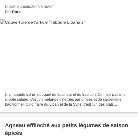
Publié le 24/06/2025 à 06:00
Par
Doria
C e Taboulé est un bouquet de fraîcheur et de tradition. Ce n'est pas une
simple salade, c'est un mélange d'herbes parfumées et de savoir-faire
traditionnel. O riginaire du Liban et de la Syrie, c'est l'un des plats
emblématiques du mezze, cet assortiment...
Agneau effiloché aux petits légumes de saison
épicés