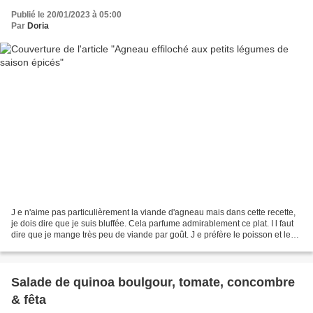
Publié le 20/01/2023 à 05:00
Par
Doria
J e n'aime pas particulièrement la viande d'agneau mais dans cette recette,
je dois dire que je suis bluffée. Cela parfume admirablement ce plat. I l faut
dire que je mange très peu de viande par goût. J e préfère le poisson et les
crustacés que je mange...
Salade de quinoa boulgour, tomate, concombre
& fêta