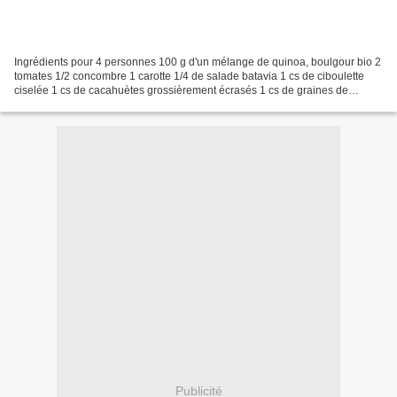
Ingrédients pour 4 personnes 100 g d'un mélange de quinoa, boulgour bio 2
tomates 1/2 concombre 1 carotte 1/4 de salade batavia 1 cs de ciboulette
ciselée 1 cs de cacahuètes grossièrement écrasés 1 cs de graines de
courge 2 jus de citron Huile d'olive...
Publicité