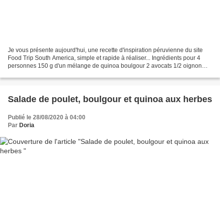
Je vous présente aujourd'hui, une recette d'inspiration péruvienne du site
Food Trip South America, simple et rapide à réaliser... Ingrédients pour 4
personnes 150 g d'un mélange de quinoa boulgour 2 avocats 1/2 oignon
rouge 1 poivron rouge 2 citrons...
Salade de poulet, boulgour et quinoa aux herbes
Publié le 28/08/2020 à 04:00
Par
Doria