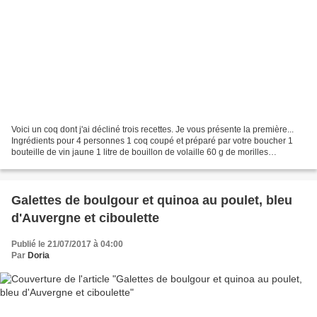
Voici un coq dont j'ai décliné trois recettes. Je vous présente la première...
Ingrédients pour 4 personnes 1 coq coupé et préparé par votre boucher 1
bouteille de vin jaune 1 litre de bouillon de volaille 60 g de morilles
déshydratées 1 oignon de Roscoff...
Galettes de boulgour et quinoa au poulet, bleu
d'Auvergne et ciboulette
Publié le 21/07/2017 à 04:00
Par
Doria