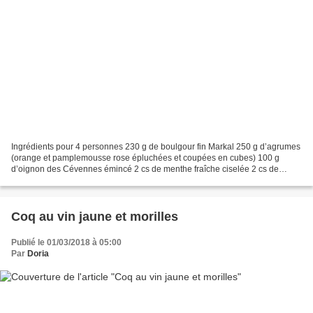
Ingrédients pour 4 personnes 230 g de boulgour fin Markal 250 g d’agrumes
(orange et pamplemousse rose épluchées et coupées en cubes) 100 g
d’oignon des Cévennes émincé 2 cs de menthe fraîche ciselée 2 cs de
ciboulette fraîche 40 g de graines de courge...
Coq au vin jaune et morilles
Publié le 01/03/2018 à 05:00
Par
Doria