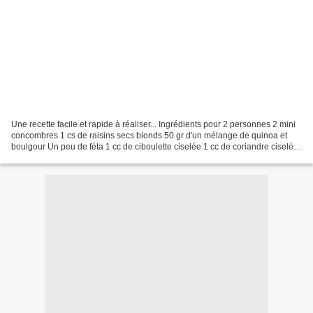
Une recette facile et rapide à réaliser... Ingrédients pour 2 personnes 2 mini
concombres 1 cs de raisins secs blonds 50 gr d'un mélange de quinoa et
boulgour Un peu de féta 1 cc de ciboulette ciselée 1 cc de coriandre ciselé 2
cs d'huile d'olive extra...