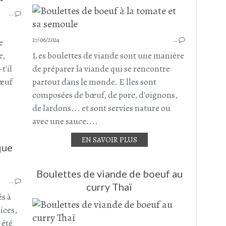
PLAT COMPLET
…
PAD THAÏ
BOEUF
BOULETTES DE BOEUF
27/06/2024
…
e
RECETTE ASIATIQUE
e,
L es boulettes de viande sont une manière
RECETTE THAÏLANDAISE
t'il
de préparer la viande qui se rencontre
JUILLET 2025
bœuf
partout dans le monde. E lles sont
composées de bœuf, de porc, d'oignons,
de lardons... et sont servies nature ou
avec une sauce....
EN SAVOIR PLUS
que
BOULETTES DE BOEUF
Boulettes de viande de boeuf au
…
BOULETTES
curry Thaï
BOEUF
és à
RIZ
ices,
CÉRÉALES
 été