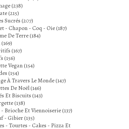
mage
(238)
ate
(215)
s Sucrés
(207)
et - Chapon - Coq - Oie
(187)
me De Terre
(184)
l
(169)
itifs
(167)
fs
(156)
tte Vegan
(154)
des
(154)
ge À Travers Le Monde
(147)
ttes De Noël
(146)
és Et Biscuits
(143)
gette
(138)
 - Brioche Et Viennoiserie
(137)
f - Gibier
(135)
es - Tourtes - Cakes - Pizza Et