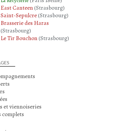
(Paris 18ème)
La Recyclerie
East Canteen
(Strasbourg)
Saint-Sepulcre
(Strasbourg)
Brasserie des Haras
(Strasbourg)
Le Tir Bouchon
(Strasbourg)
AGES
ompagnements
erts
rs
ées
s et viennoiseries
s complets