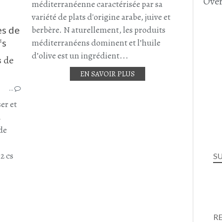
Over
CUIS
méditerranéenne caractérisée par sa
variété de plats d'origine arabe, juive et
es de
berbère. N aturellement, les produits
fs
méditerranéens dominent et l’huile
d’olive est un ingrédient...
RECETTE ASIATIQUE
EN SAVOIR PLUS
PLAT ASIATIQUE
…
BOULETTES DE BOEUF
BOEUF - GIBIER
er et
POIVRON
4
CHAMPIGNONS
de
TROMPETTES DE LA MORT
NOUILLES AUX OEUFS
2 cs
S
PLAT COMPLET
R