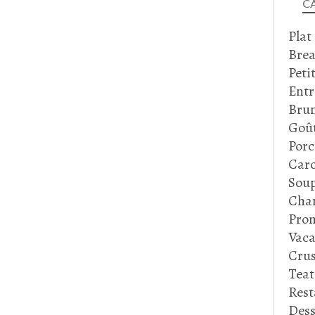
C
Plat
Brea
Peti
Entr
Bru
Goû
Porc
Caro
Soup
Cha
Prom
Vaca
Crus
Tea
Rest
Dess