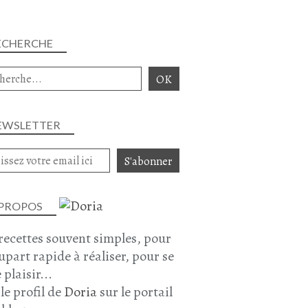
PETITS POIS
LAIT DE COCO
ECHERCHE
BOULETTES DE BOEUF
HARICOTS PLATS
NOVEMBRE 2023
EWSLETTER
 PROPOS
recettes souvent simples, pour
TAJINE
lupart rapide à réaliser, pour se
TAJINE DE KEFTAS
 plaisir...
PLAT COMPLET
 le profil de
Doria
sur le portail
CUISINE MAROCAINE