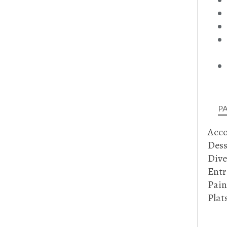
P
Acc
Dess
Dive
Entr
Pain
Plat