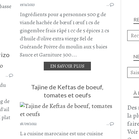
PLAT COMPLET
19/11/2023
…
 basse
JANVIER 2024
Ingrédients pour 4 personnes 500 g de
R
viande hachée de bœuf 1 œuf 1 cs de
gingembre frais râpé 1 cc de 5 épices 2 cs
d'huile d'olive extra vierge Sel de
Guérande Poivre du moulin aux 5 baies
rizo
Sauce et Garniture 300...
N
EN SAVOIR PLUS
BOEUF
…
BOEUF HACHÉ
11ÈME ARRONDISSEMENT DE PARIS
 du
Tajine de Keftas de boeuf,
CHORIZO
À
tomates et oeufs
BOULETTES DE BOEUF
 g de
Des 
BOULETTES DE VIANDE
d'ail
la p
 plat
faire
18/09/2022
…
Voir
L a cuisine marocaine est une cuisine