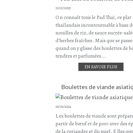
31/07/2025
O n connaît tous le Pad Thaï, ce plat
thaïlandais incontournable à base d
nouilles de riz, de sauce sucrée-salé
d'herbes fraîches. Mais que se passe-
quand on y glisse des boulettes de 
tendres et parfumées...
EN SAVOIR PLUS
Boulettes de viande asiati
26/01/2024
L es boulettes de viande sont prépar
partir de bœuf et de porc avec des ép
de la coriandre et du miel. E lles ont