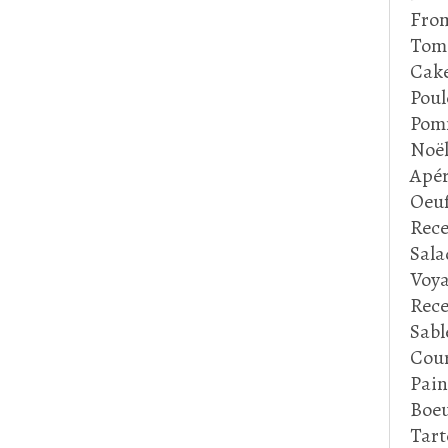
Fro
Tom
Cake
Poul
Pom
Noë
Apér
Oeu
Rece
Sala
Voya
Rece
Sabl
Cour
Pain
Boeu
Tart