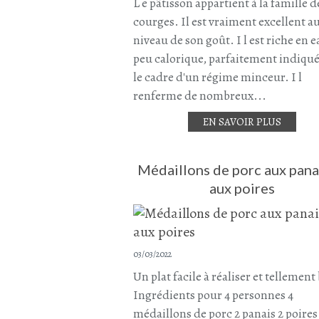
L e pâtisson appartient à la famille d
courges. Il est vraiment excellent a
niveau de son goût. I l est riche en e
peu calorique, parfaitement indiqu
le cadre d'un régime minceur. I l
renferme de nombreux...
EN SAVOIR PLUS
Médaillons de porc aux pana
aux poires
03/03/2022
Un plat facile à réaliser et tellement
Ingrédients pour 4 personnes 4
médaillons de porc 2 panais 2 poires 