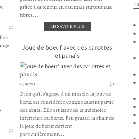
F
...
grâce à sa teneur en eau mais surtout aux
fibres...
SOUPE
EN SAVOIR PLUS
…
SOUPES - VELOUTÉS ET GASPACHO
PANAIS
fais
CAROTTE
mange
Joue de boeuf avec des carottes
NOVEMBRE 2023
et panais
26/11/2023
…
B ien qu'il s'agisse d'un muscle, la joue de
bœuf est considérée comme faisant partie
e
des abats. Elle est issue de la mâchoire
inférieure du bœuf. Peu grasse, la chair de
PÂTISSON
la joue de bœuf devient
…
PLAT COMPLET
particulièrement...