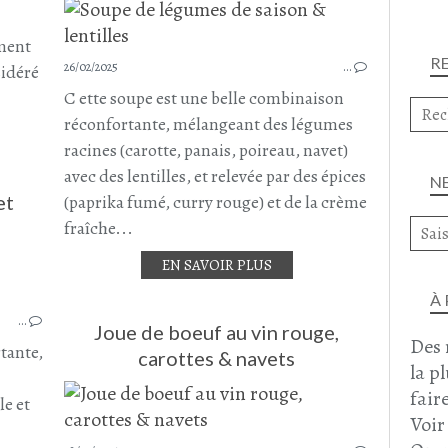
CAROTTE
PANAIS
iment
R
PERSIL TUBÉREUX
26/02/2025
…
sidéré
TOPINAMBOUR
C ette soupe est une belle combinaison
RUTABAGA
réconfortante, mélangeant des légumes
racines (carotte, panais, poireau, navet)
avec des lentilles, et relevée par des épices
N
et
(paprika fumé, curry rouge) et de la crème
fraîche...
EN SAVOIR PLUS
SOUPE
SOUPES - VELOUTÉS ET GASPACHO
À
…
POIREAU
Joue de boeuf au vin rouge,
Des 
PANAIS
rtante,
carottes & navets
la p
LENTILLES VERTES
faire
ENTRÉES
le et
Voir
FÉVRIER 2025