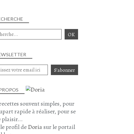
SOUPE
CAROTTE
ECHERCHE
POIREAU
PANAIS
NAVET
LENTILLES
FÉVRIER 2025
EWSLETTER
 PROPOS
recettes souvent simples, pour
lupart rapide à réaliser, pour se
 plaisir...
BOEUF
 le profil de
Doria
sur le portail
JOUE DE BOEUF