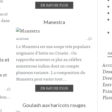
BOEUF
es
EN SAVOIR PLUS
CAROTTE
u
CHAMPIGNONS
au et
CHAMPIGNONS DE PARIS
é dans
Manestra
PANAIS
COURGE
AUTOMNE
24/10/2022
…
L e Manestra est une soupe très populaire
originaire d’Istrie en Croatie . On
P
is et
rapproche souvent ce plat au célèbre
Acc
minestrone italien dont on compte
Dess
plusieurs variants. L a composition du
PORC
Dive
Manestra peut varier tout...
PANAIS
Entr
EN SAVOIR PLUS
…
PLAT COMPLET
Pain
POIRE
 bon...
Plat
Goulash aux haricots rouges
1