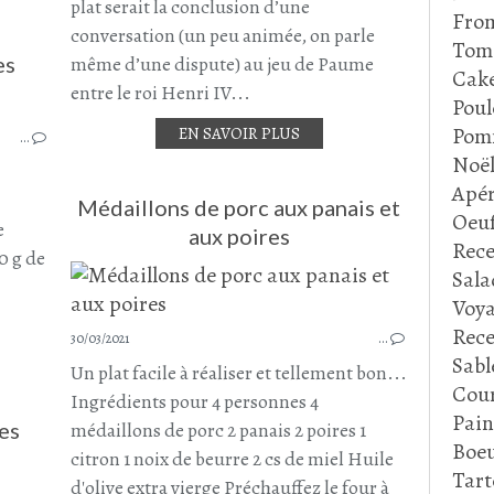
plat serait la conclusion d’une
Fro
conversation (un peu animée, on parle
Tom
es
même d’une dispute) au jeu de Paume
Cake
entre le roi Henri IV...
Poul
TR
PURÉE
Pom
EN SAVOIR PLUS
…
CAROTTE
Noë
PANAIS
Apér
OEUFS
Médaillons de porc aux panais et
Oeu
POMME DE TERRE
e
aux poires
Rece
FÉCULENTS
0 g de
Sala
Voya
Rece
30/03/2021
…
Sabl
Un plat facile à réaliser et tellement bon...
Cour
Ingrédients pour 4 personnes 4
Pain
es
médaillons de porc 2 panais 2 poires 1
Boeu
citron 1 noix de beurre 2 cs de miel Huile
Tart
GOULASH
d'olive extra vierge Préchauffez le four à