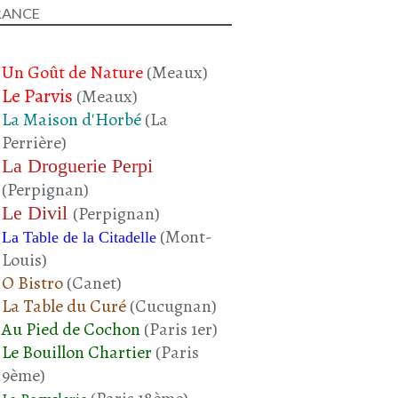
POMME DE TERRE
RANCE
JANVIER 2024
Un Goût de Nature
(Meaux)
Le Parvis
(Meaux)
La Maison d'Horbé
(La
Perrière)
La Droguerie Perpi
(Perpignan)
JOUE DE BOEUF
Le Divil
(Perpignan)
BOEUF
(Mont-
La Table de la Citadelle
CAROTTE
Louis)
PANAIS
O Bistro
(Canet)
PLAT COMPLET
La Table du Curé
(Cucugnan)
NOVEMBRE 2023
Au Pied de Cochon
(Paris 1er)
Le Bouillon Chartier
(Paris
9ème)