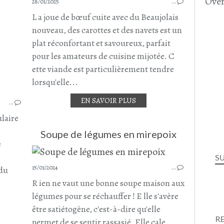
Over
28/01/2025
…
L a joue de bœuf cuite avec du Beaujolais
nouveau, des carottes et des navets est un
plat réconfortant et savoureux, parfait
pour les amateurs de cuisine mijotée. C
ette viande est particulièrement tendre
lorsqu'elle...
SOUPE
EN SAVOIR PLUS
…
SOUPES - VELOUTÉS ET GASPACHO
MANESTRA
ulaire
RECETTE CROATE
Soupe de légumes en mirepoix
CUISINE CROATE
e
HARICOTS BLANCS
S
PANAIS
15/01/2024
…
 du
CAROTTE
R ien ne vaut une bonne soupe maison aux
POMMES DE TERRE
R
légumes pour se réchauffer ! E lle s'avère
être satiétogène, c'est-à-dire qu'elle
R
permet de se sentir rassasié. Elle cale