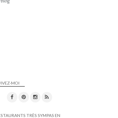
blog
PLAT COMPLET
CAROTTE
PANAIS
BEAUJOLAIS NOUVEAU
JANVIER 2025
SOUPE
UIVEZ-MOI
SOUPES - VELOUTÉS ET GASPACHO
ENTRÉES
ECETTE VÉGÉTARIENNE
CAROTTE
PANAIS
ESTAURANTS TRÈS SYMPAS EN