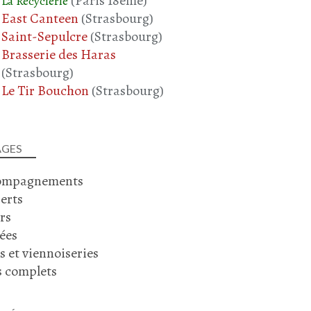
(Paris 18ème)
La Recyclerie
East Canteen
(Strasbourg)
Saint-Sepulcre
(Strasbourg)
Brasserie des Haras
(Strasbourg)
Le Tir Bouchon
(Strasbourg)
SOUPES - VELOUTÉS ET GASPACHO
SOUPE
MANESTRA
RECETTE CROATE
AGES
CUISINE CROATE
ompagnements
HARICOTS BLANCS
CAROTTE
erts
PANAIS
rs
POMME DE TERRE
ées
s et viennoiseries
s complets