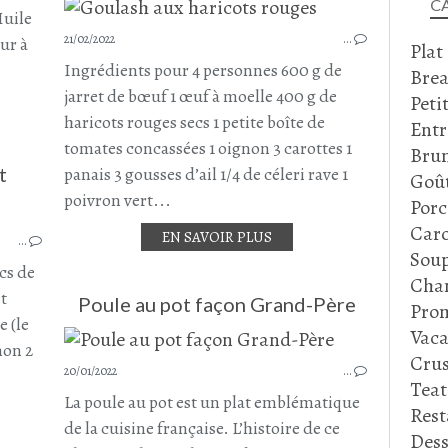
C
Huile
21/02/2022
…
our à
Plat
Ingrédients pour 4 personnes 600 g de
Brea
jarret de bœuf 1 œuf à moelle 400 g de
Peti
haricots rouges secs 1 petite boîte de
Entr
tomates concassées 1 oignon 3 carottes 1
Bru
t
panais 3 gousses d’ail 1/4 de céleri rave 1
Goû
poivron vert...
Porc
SOUPES - VELOUTÉS ET GASPACHO
Caro
EN SAVOIR PLUS
…
POULET - CHAPON - COQ - OIE
Soup
PLAT COMPLET
cs de
Cha
RECETTE ASIATIQUE
et
Poule au pot façon Grand-Père
Prom
CAROTTE
e (le
Vaca
PANAIS
non 2
POUL
Crus
NAVET
20/01/2022
…
Tea
HARICOTS MUNGO
La poule au pot est un plat emblématique
Rest
de la cuisine française. L’histoire de ce
Dess