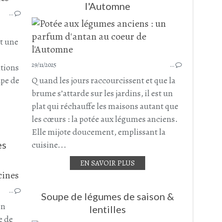
SOUPE
l'Automne
…
SOUPES - VELOUTÉS ET GASPACHO
CHOU
CAROTTE
nt une
NAVET
POMME DE TERRE
29/11/2025
…
ations
PANAIS
upe de
Q uand les jours raccourcissent et que la
JANVIER 2026
brume s’attarde sur les jardins, il est un
plat qui réchauffe les maisons autant que
les cœurs : la potée aux légumes anciens.
Elle mijote doucement, emplissant la
es
cuisine...
EN SAVOIR PLUS
BOEUF
…
JOUE DE BOEUF
Soupe de légumes de saison &
LÉGUMES
en
lentilles
LÉGUMES RACINES
e de