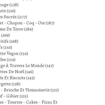
NAVET
mage
(238)
BRANCHE DE CÉLERI
ate
(216)
POIREAU
s Sucrés
(207)
CHAMPIGNONS
et - Chapon - Coq - Oie
(187)
OMPETTES DE LA MORT
me De Terre
(184)
l
(169)
itifs
(168)
fs
(156)
tte Vegan
(154)
des
(154)
PORC
ge À Travers Le Monde
(147)
PANAIS
ttes De Noël
(146)
POIRE
és Et Biscuits
(143)
PLAT COMPLET
gette
(138)
 - Brioche Et Viennoiserie
(137)
f - Gibier
(135)
es - Tourtes - Cakes - Pizza Et