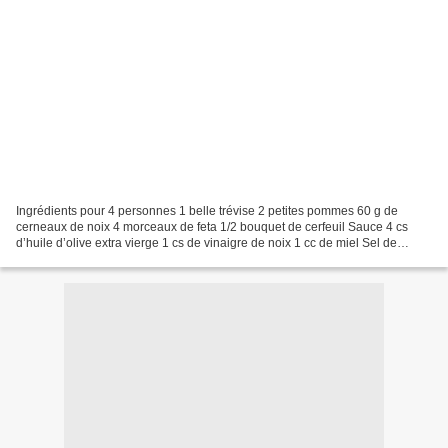
Ingrédients pour 4 personnes 1 belle trévise 2 petites pommes 60 g de
cerneaux de noix 4 morceaux de feta 1/2 bouquet de cerfeuil Sauce 4 cs
d’huile d’olive extra vierge 1 cs de vinaigre de noix 1 cc de miel Sel de
Guérande Poivre du moulin aux 5 baies...