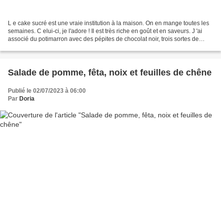
L e cake sucré est une vraie institution à la maison. On en mange toutes les
semaines. C elui-ci, je l'adore ! Il est très riche en goût et en saveurs. J 'ai
associé du potimarron avec des pépites de chocolat noir, trois sortes de
raisins secs, de la...
Salade de pomme, fêta, noix et feuilles de chêne
Publié le 02/07/2023 à 06:00
Par
Doria