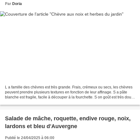
Par
Doria
L a famille des chèvres est très grande. Frais, crémeux ou secs, les chèvres
peuvent prendre plusieurs textures en fonction de leur affinage. S a pâte
blanche est fragile, facile à découper à la fourchette. S on goût est très doux
et frais, légèrement...
Salade de mâche, roquette, endive rouge, noix,
lardons et bleu d'Auvergne
Publié le 24/04/2025 à 06:00