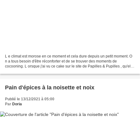
L e climat est morose en ce moment et cela dure depuis un petit moment. O
n a tous besoin d'être réconforter et de se trouver des moments de
cocooning. L orsque j'ai vu ce cake sur le site de Papilles & Pupilles , qu'elle
tenait elle-même du site Alter...
Pain d'épices à la noisette et noix
Publié le 13/12/2021 à 05:00
Par
Doria