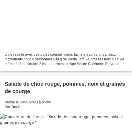
U ne recette avec des pâtes comme j'aime, facile et rapide à réaliser...
Ingrédients pour 4 personnes 400 g de Pasta Torti 24 grosses noix 40 cl de
crème fraîche liquide 2 cs de parmesan râpé Sel de Guérande Poivre du
moulin aux 5 baies Quelques copeaux...
Salade de chou rouge, pommes, noix et graines
de courge
Publié le 09/01/2023 à 05:00
Par
Doria