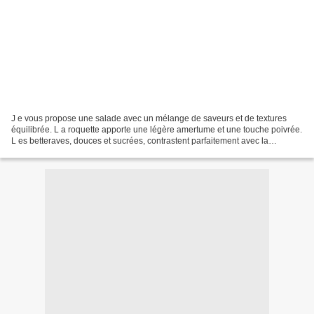
J e vous propose une salade avec un mélange de saveurs et de textures
équilibrée. L a roquette apporte une légère amertume et une touche poivrée.
L es betteraves, douces et sucrées, contrastent parfaitement avec la
roquette. L es carottes ajoutent du...