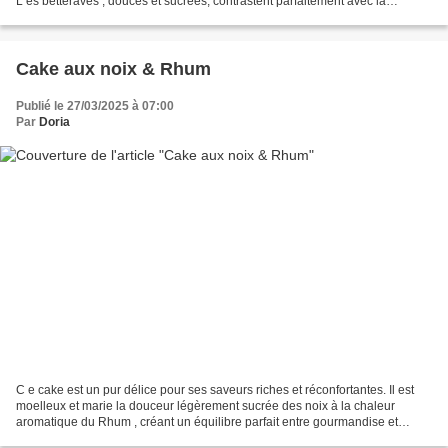
L es betteraves , douces et sucrées, contrastent parfaitement avec la
roquette. L es carottes ajoutent du...
Cake aux noix & Rhum
Publié le 27/03/2025 à 07:00
Par
Doria
C e cake est un pur délice pour ses saveurs riches et réconfortantes. Il est
moelleux et marie la douceur légèrement sucrée des noix à la chaleur
aromatique du Rhum , créant un équilibre parfait entre gourmandise et
caractère. J 'apprécie particulièrement...