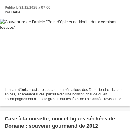
Publié le 31/12/2025 à 07:00
Par
Doria
L e pain d'épices est une douceur emblématique des fêtes : tendre, riche en
épices, légèrement sucré, parfait avec une boisson chaude ou en
accompagnement d'un foie gras. P our les fêtes de fin d'année, revisiter cette
traduction avec des versions aux...
Cake à la noisette, noix et figues séchées de
Doriane : souvenir gourmand de 2012