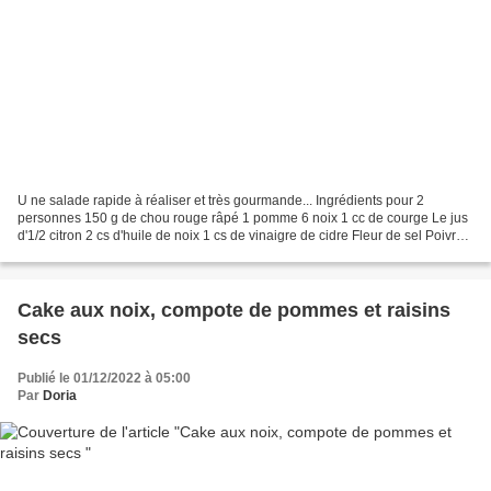
U ne salade rapide à réaliser et très gourmande... Ingrédients pour 2
personnes 150 g de chou rouge râpé 1 pomme 6 noix 1 cc de courge Le jus
d'1/2 citron 2 cs d'huile de noix 1 cs de vinaigre de cidre Fleur de sel Poivre
du moulin aux 5 baies Quelques...
Cake aux noix, compote de pommes et raisins
secs
Publié le 01/12/2022 à 05:00
Par
Doria