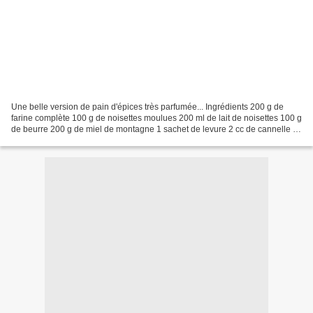
Une belle version de pain d'épices très parfumée... Ingrédients 200 g de
farine complète 100 g de noisettes moulues 200 ml de lait de noisettes 100 g
de beurre 200 g de miel de montagne 1 sachet de levure 2 cc de cannelle 2
cc de graines d'anis 10 grosses...