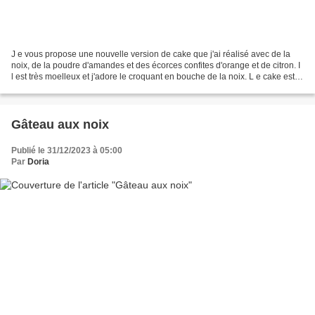
J e vous propose une nouvelle version de cake que j'ai réalisé avec de la
noix, de la poudre d'amandes et des écorces confites d'orange et de citron. I
l est très moelleux et j'adore le croquant en bouche de la noix. L e cake est
facile à réaliser et...
Gâteau aux noix
Publié le 31/12/2023 à 05:00
Par
Doria