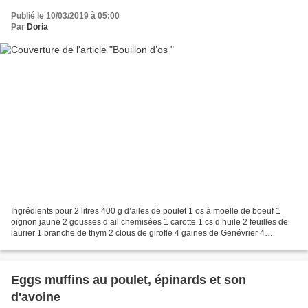
Publié le 10/03/2019 à 05:00
Par
Doria
Ingrédients pour 2 litres 400 g d’ailes de poulet 1 os à moelle de boeuf 1
oignon jaune 2 gousses d’ail chemisées 1 carotte 1 cs d’huile 2 feuilles de
laurier 1 branche de thym 2 clous de girofle 4 gaines de Genévrier 4
branches de persil 1/2 cc de Sel...
Eggs muffins au poulet, épinards et son
d'avoine