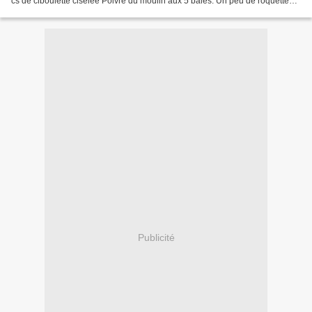
cs de ciboulette ciselée Poivre du moulin aux 5 baies. Un peu de roquette
Huile d'olive extra vierge Jus...
Publicité