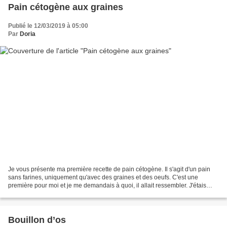
Pain cétogène aux graines
Publié le 12/03/2019 à 05:00
Par
Doria
Je vous présente ma première recette de pain cétogène. Il s'agit d'un pain
sans farines, uniquement qu'avec des graines et des oeufs. C'est une
première pour moi et je me demandais à quoi, il allait ressembler. J'étais
déjà rassurer de le voir gonfler...
Bouillon d’os