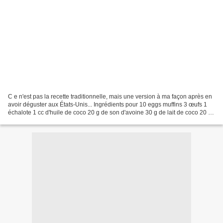
C e n'est pas la recette traditionnelle, mais une version à ma façon après en
avoir déguster aux États-Unis... Ingrédients pour 10 eggs muffins 3 œufs 1
échalote 1 cc d'huile de coco 20 g de son d'avoine 30 g de lait de coco 20 g
de parmesan 2 tranches...