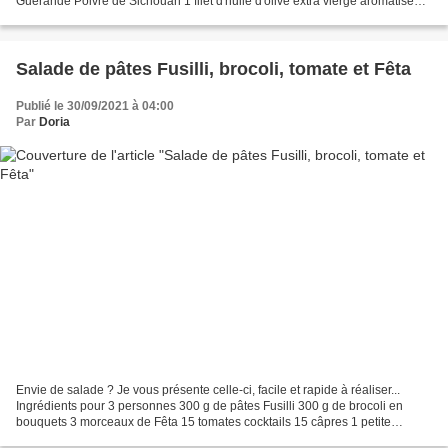
Guérande Poivre de Sichouan 1 filet d'huile d'olive extra vierge aromatisée à
la Truffe Un peu de persil ciselé...
Salade de pâtes Fusilli, brocoli, tomate et Fêta
Publié le 30/09/2021 à 04:00
Par
Doria
Envie de salade ? Je vous présente celle-ci, facile et rapide à réaliser...
Ingrédients pour 3 personnes 300 g de pâtes Fusilli 300 g de brocoli en
bouquets 3 morceaux de Fêta 15 tomates cocktails 15 câpres 1 petite
poignée de graines de courge Sel de...