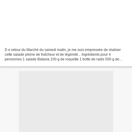
D e retour du Marché du samedi matin, je me suis empressée de réaliser
cette salade pleine de fraîcheur et de légèreté... Ingrédients pour 4
personnes 1 salade Batavia 100 g de roquette 1 botte de radis 500 g de
champignons bruns de Paris 1 cs de ciboulette...