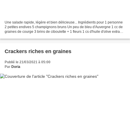
Une salade rapide, légère et bien délicieuse... Ingrédients pour 1 personne
2 petites endives 5 champignons bruns Un peu de bleu d'Auvergne 1 cc de
graines de courge 3 brins de ciboulette + 1 fleurs 1 cs d'huile d'olive extra
vierge aromatisée à la Truffe...
Crackers riches en graines
Publié le 21/03/2021 à 05:00
Par
Doria