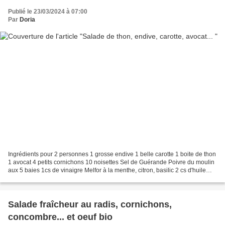
Publié le 23/03/2024 à 07:00
Par
Doria
Ingrédients pour 2 personnes 1 grosse endive 1 belle carotte 1 boite de thon
1 avocat 4 petits cornichons 10 noisettes Sel de Guérande Poivre du moulin
aux 5 baies 1cs de vinaigre Melfor à la menthe, citron, basilic 2 cs d'huile
d'olive extra vierge Quelques...
Salade fraîcheur au radis, cornichons,
concombre... et oeuf bio