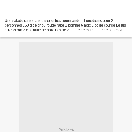
Une salade rapide à réaliser et très gourmande... Ingrédients pour 2
personnes 150 g de chou rouge râpé 1 pomme 6 noix 1 cc de courge Le jus
d'1/2 citron 2 cs d'huile de noix 1 cs de vinaigre de cidre Fleur de sel Poivre
du moulin aux 5 baies Quelques...
Publicité