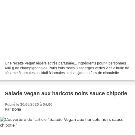
Une recette Vegan légère et très parfumée... Ingrédients pour 4 personnes
400 g de champignons de Paris frais rosés 8 asperges vertes 2 cs d'huile de
sésame 8 tomates cocktail 8 tomates cerises jaunes 2 cs de ciboulette
ciselée + 4 fleurs 1 cs de graines...
Salade Vegan aux haricots noirs sauce chipotle
Publié le 30/05/2020 à 04:00
Par
Doria