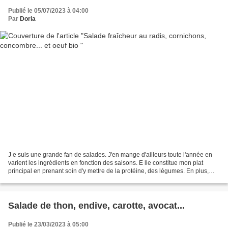
Publié le 05/07/2023 à 04:00
Par
Doria
J e suis une grande fan de salades. J'en mange d'ailleurs toute l'année en
varient les ingrédients en fonction des saisons. E lle constitue mon plat
principal en prenant soin d'y mettre de la protéine, des légumes. En plus,
c'est très bon ! L e secret...
Salade de thon, endive, carotte, avocat...
Publié le 23/03/2023 à 05:00