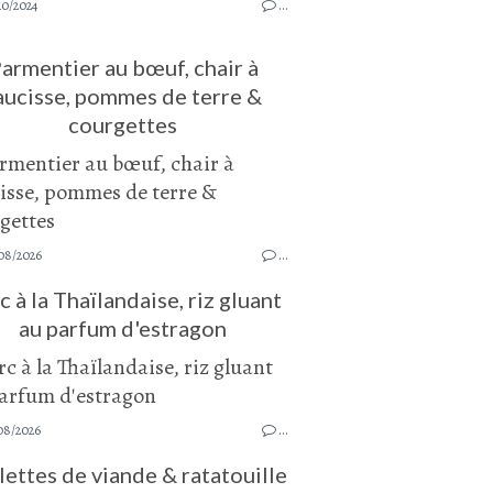
10/2024
…
armentier au bœuf, chair à
aucisse, pommes de terre &
courgettes
08/2026
…
c à la Thaïlandaise, riz gluant
au parfum d'estragon
08/2026
…
ettes de viande & ratatouille