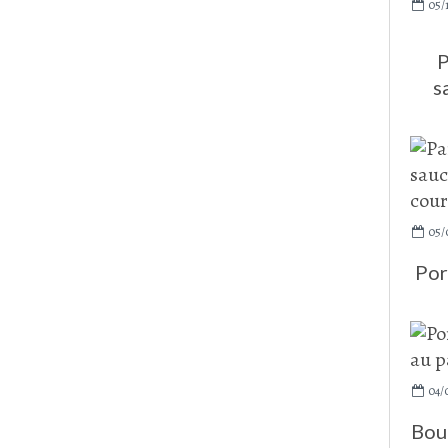
05/
P
s
05/
Por
04/
Boul