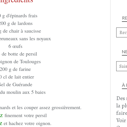
 g d'épinards frais
R
200 g de lardons
 de chair à saucisse
pruneaux sans les noyaux
6 œufs
N
 de botte de persil
oignon de Toulouges
200 g de farine
0 cl de lait entier
Sel de Guérande
À
 du moulin aux 5 baies
Des 
la p
inards et les couper assez grossièrement.
faire
ez
finement votre persil
Voir
z
et hachez votre oignon.