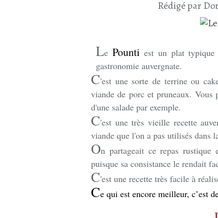
Rédigé par Dor
L
Pounti
e
est un plat typiqu
gastronomie auvergnate.
C
'est une sorte de terrine ou cak
viande de porc et pruneaux. Vous 
d'une salade par exemple.
C
'est une très vieille recette auv
viande que l'on a pas utilisés dans l
O
n partageait ce repas rustique
puisque sa consistance le rendait fac
C
'est une recette très facile à réali
C
e qui est encore meilleur, c’est d