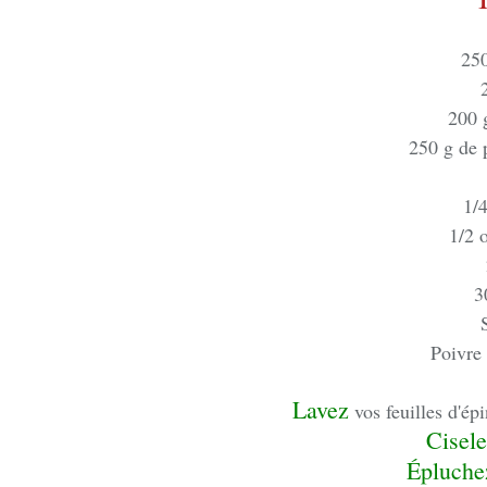
250
200 g
250 g de 
1/4
1/2 
3
Poivre
Lavez
vos feuilles d'ép
Cisel
Épluche