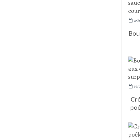
05/
Boul
25/
Cré
poê