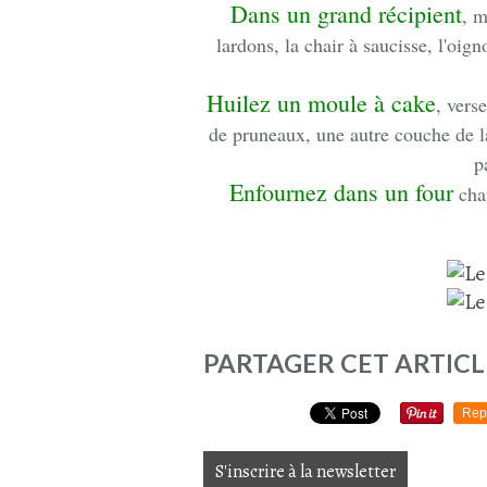
Dans un grand récipient
, m
lardons, la chair à saucisse, l'oign
Huilez un moule à cake
, vers
de pruneaux, une autre couche de l
p
Enfournez dans un four
chau
PARTAGER CET ARTICL
Rep
S'inscrire à la newsletter