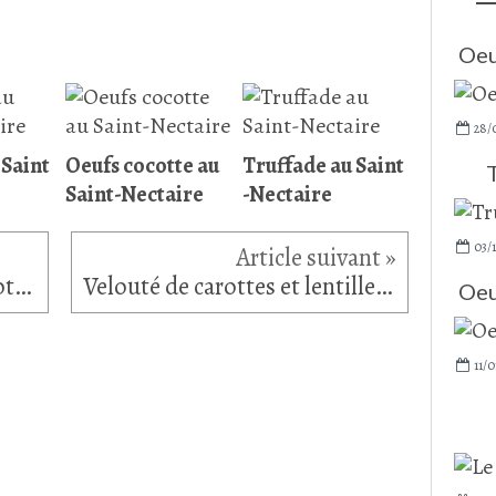
Oeu
28/
 Saint
Oeufs cocotte au
Truffade au Saint
Saint-Nectaire
-Nectaire
03/1
Curry de potimarron, haricots blancs, lait de coco & épices
Velouté de carottes et lentilles corail à la crème de coco
Oeu
11/0