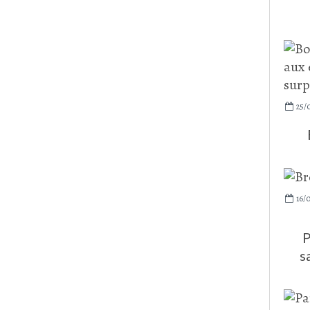
25/
16/
P
s