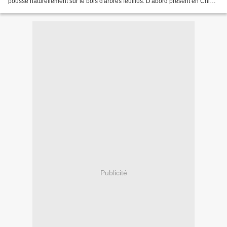
pousse naturellement sur le bois d'arbres feuillus. D'abord présent en Chine,
puis au Japon, il a récemment...
Publicité