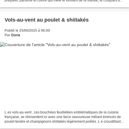
préparer, parfumé et coloré qui mêle le fondant de la viande, le croquant des
légumes et les notes...
Vols-au-vent au poulet & shiitakés
Publié le 25/06/2025 à 06:00
Par
Doria
L es vols-au-vent , ces bouchées feuilletées emblématiques de la cuisine
française, se réinventent ici avec une farce savoureuse mêlant émincés de
poulet tendre et champignons shiitakés légèrement poêlés. L e croustillant
du feuilleté contraste avec la...