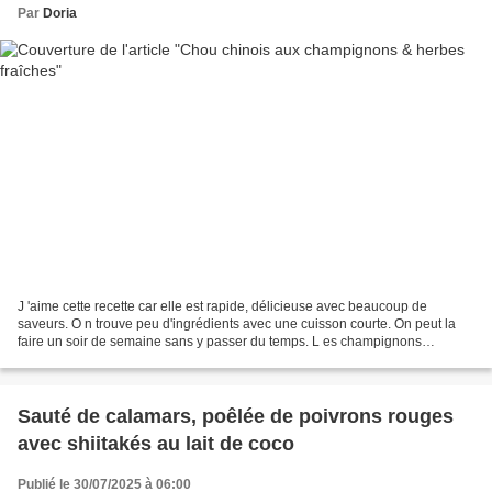
Par
Doria
J 'aime cette recette car elle est rapide, délicieuse avec beaucoup de
saveurs. O n trouve peu d'ingrédients avec une cuisson courte. On peut la
faire un soir de semaine sans y passer du temps. L es champignons
apportent du goût et de la tenue. L e chou...
Sauté de calamars, poêlée de poivrons rouges
avec shiitakés au lait de coco
Publié le 30/07/2025 à 06:00