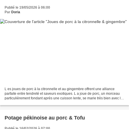
Publié le 19/05/2026 à 06:00
Par
Doria
L es joues de porc à la citronnelle et au gingembre offrent une alliance
parfaite entre tendreté et saveurs exotiques. L a joue de porc, un morceau
particulièrement fondant après une cuisson lente, se marie très bien avec les
notes fraîches et parfumées...
Potage pékinoise au porc & Tofu
Publié le 16/02/2026 à 07:00