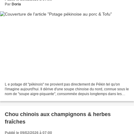
Par
Doria
L e potage dit "pékinois" ne provient pas directement de Pékin tel qu'on
l'imagine aujourd'hui. Il dérive d'une soupe chinoise du nord, connue sous le
nom de "soupe aigre-piquante", consommée depuis longtemps dans les
régions froides où l'on privilégie...
Chou chinois aux champignons & herbes
fraîches
Publié le 09/02/2026 à 07:00