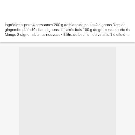
Ingrédients pour 4 personnes 200 g de blanc de poulet 2 oignons 3 cm de
gingembre frais 10 champignons shiitakés frais 100 g de germes de haricots
Mungo 2 oignons blancs nouveaux 1 litre de bouillon de volaille 1 étoile de
badiane 1 morceau de bâton de...