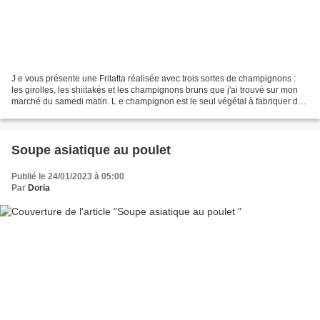
J e vous présente une Fritatta réalisée avec trois sortes de champignons :
les girolles, les shiitakés et les champignons bruns que j'ai trouvé sur mon
marché du samedi matin. L e champignon est le seul végétal à fabriquer de
la vitamine D, il renferme...
Soupe asiatique au poulet
Publié le 24/01/2023 à 05:00
Par
Doria