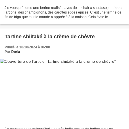
J e vous présente une terrine réalisée avec de la chair à saucisse, quelques
lardons, des champignons, des carottes et des épices. C 'est une terrine de
fin de frigo que tout le monde a apprécié à la maison. Cela évite le
gaspillage alimentaire pour en...
Tartine shiitaké à la crème de chèvre
Publié le 10/10/2024 à 06:00
Par
Doria
J e vous propose aujourd'hui, une très belle recette de tartine avec ce