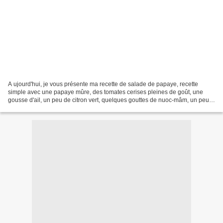
A ujourd'hui, je vous présente ma recette de salade de papaye, recette
simple avec une papaye mûre, des tomates cerises pleines de goût, une
gousse d'ail, un peu de citron vert, quelques gouttes de nuoc-mâm, un peu
de cébette et de la coriandre ciselée....