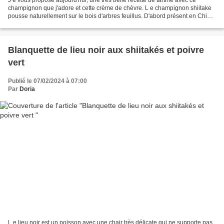
champignon que j'adore et cette crème de chèvre. L e champignon shiitake
pousse naturellement sur le bois d'arbres feuillus. D'abord présent en Chine,
puis au Japon, il a récemment...
Blanquette de lieu noir aux shiitakés et poivre
vert
Publié le 07/02/2024 à 07:00
Par
Doria
L e lieu noir est un poisson avec une chair très délicate qui ne supporte pas