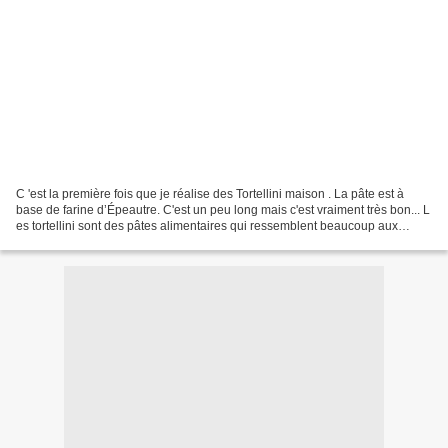
C 'est la première fois que je réalise des Tortellini maison . La pâte est à
base de farine d’Épeautre. C'est un peu long mais c'est vraiment très bon... L
es tortellini sont des pâtes alimentaires qui ressemblent beaucoup aux
raviolis, originaires du...