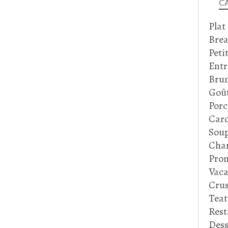
C
Plat
Brea
Peti
Entr
Bru
Goû
Porc
Caro
Soup
Cha
Prom
Vaca
Crus
Tea
Rest
Dess