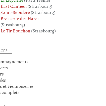
(Paris 18ème)
La Recyclerie
East Canteen
(Strasbourg)
Saint-Sepulcre
(Strasbourg)
Brasserie des Haras
(Strasbourg)
Le Tir Bouchon
(Strasbourg)
AGES
ompagnements
erts
rs
ées
s et viennoiseries
s complets