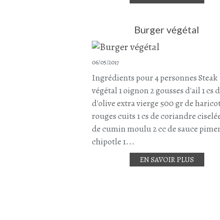
Burger végétal
06/05/2017
Ingrédients pour 4 personnes Steak
végétal 1 oignon 2 gousses d'ail 1 cs 
d'olive extra vierge 500 gr de harico
rouges cuits 1 cs de coriandre ciselée
de cumin moulu 2 cc de sauce pime
chipotle 1...
EN SAVOIR PLUS