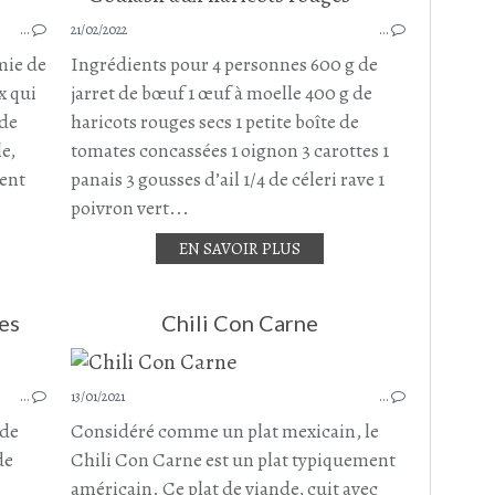
SALADE
…
21/02/2022
…
SALADE MEXICAINE
POIS CHICHE
amie de
Ingrédients pour 4 personnes 600 g de
HARICOTS ROUGES
x qui
jarret de bœuf 1 œuf à moelle 400 g de
HARICOTS BLANCS
ade
haricots rouges secs 1 petite boîte de
AVOCAT
le,
tomates concassées 1 oignon 3 carottes 1
POIVRON ROUGE
ment
panais 3 gousses d’ail 1/4 de céleri rave 1
POIVRON VERT
poivron vert...
EN SAVOIR PLUS
es
Chili Con Carne
GOULASH
…
13/01/2021
…
BOEUF - GIBIER
HARICOTS ROUGES
 de
Considéré comme un plat mexicain, le
CAROTTE
de
Chili Con Carne est un plat typiquement
PANAIS
américain. Ce plat de viande, cuit avec