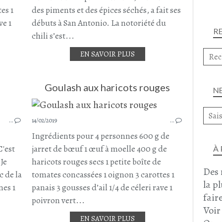
CÉLERI RAVE
es 1
des piments et des épices séchés, a fait ses
PLAT COMPLET
ve 1
débuts à San Antonio. La notoriété du
R
chili s’est...
EN SAVOIR PLUS
Goulash aux haricots rouges
N
PLAT COMPLET
…
14/02/2019
…
RECETTE VEGAN
RECETTE VÉGÉTARIENNE
Ingrédients pour 4 personnes 600 g de
HARICOTS ROUGES
C'est
jarret de bœuf 1 œuf à moelle 400 g de
À
MAÏS
 Je
haricots rouges secs 1 petite boîte de
Des 
CAROTTE
c de la
tomates concassées 1 oignon 3 carottes 1
la p
PROTÉINE DE SOJA
nes 1
panais 3 gousses d’ail 1/4 de céleri rave 1
faire
poivron vert...
Voir
EN SAVOIR PLUS