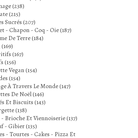
mage
(238)
ate
(215)
s Sucrés
(207)
et - Chapon - Coq - Oie
(187)
me De Terre
(184)
l
(169)
itifs
(167)
fs
(156)
tte Vegan
(154)
des
(154)
ge À Travers Le Monde
(147)
ttes De Noël
(146)
és Et Biscuits
(143)
gette
(138)
 - Brioche Et Viennoiserie
(137)
f - Gibier
(135)
es - Tourtes - Cakes - Pizza Et