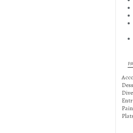
P
Acc
Dess
Dive
Entr
Pain
Plat