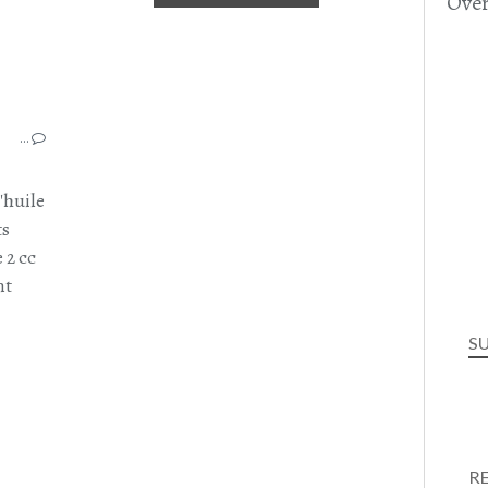
Over
RECETTE VEGAN
…
BURGER VÉGAN
AVOCAT
TOMATE
d'huile
HARICOTS ROUGES
ts
 2 cc
nt
S
R