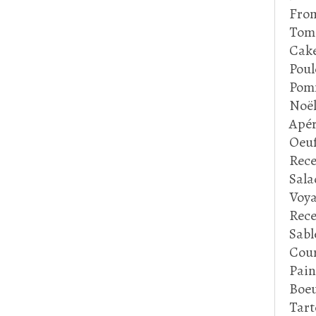
Fro
Tom
Cake
Poul
Pom
Noë
Apér
Oeu
Rece
Sala
Voya
Rece
Sabl
Cour
Pain
Boeu
Tart