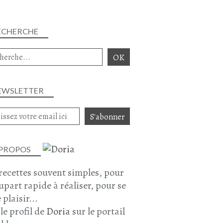
TOMATE
HARICOTS ROUGES
ECHERCHE
EWSLETTER
GOULASH
BOEUF - GIBIER
HARICOTS ROUGES
CAROTTE
 PROPOS
PANAIS
recettes souvent simples, pour
CÉLERI RAVE
lupart rapide à réaliser, pour se
PLAT COMPLET
 plaisir...
 le profil de
Doria
sur le portail