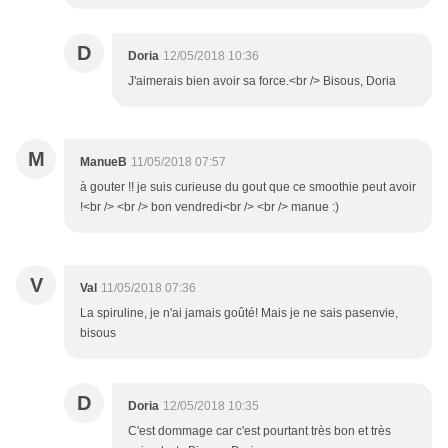
D
Doria
12/05/2018 10:36
J'aimerais bien avoir sa force.<br /> Bisous, Doria
M
ManueB
11/05/2018 07:57
à gouter !! je suis curieuse du gout que ce smoothie peut avoir
!<br /> <br /> bon vendredi<br /> <br /> manue :)
V
Val
11/05/2018 07:36
La spiruline, je n'ai jamais goûté! Mais je ne sais pasenvie,
bisous
D
Doria
12/05/2018 10:35
C'est dommage car c'est pourtant très bon et très