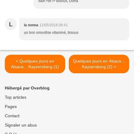
sain.<br /> Bisous, Doria
L
la nonna
11/05/2018 06:41
un bon smoothie vitaminé, bisous
< Quelques jours en
Quelques jours en Alsace...
Alsace... Kaysersberg (1)
Kaysersberg (2) >
Hébergé par Overblog
Top articles
Pages
Contact
Signaler un abus