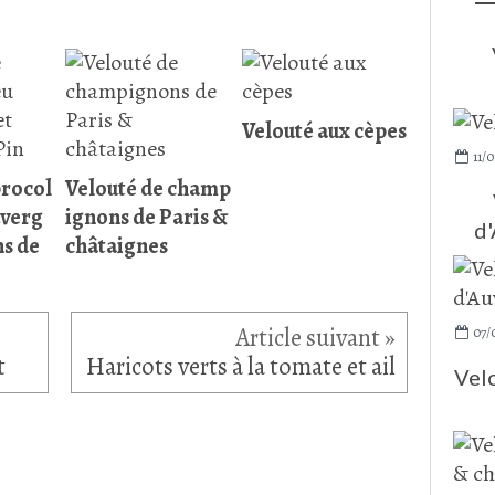
Velouté aux cèpes
11/0
brocol
Velouté de champ
uverg
ignons de Paris &
d'
ns de
châtaignes
07/
t
Haricots verts à la tomate et ail
Vel