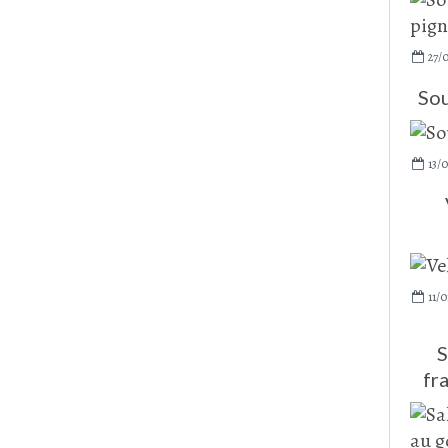
27/0
Sou
13/0
11/0
S
fr