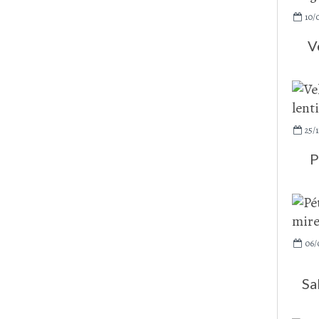
10/
V
25/1
P
06/
Sa