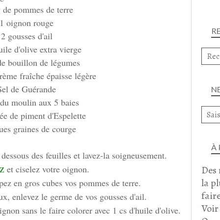
 de pommes de terre
1 oignon rouge
R
2 gousses d'ail
uile d'olive extra vierge
 de bouillon de légumes
rème fraîche épaisse légère
Sel de Guérande
N
 du moulin aux 5 baies
ée de piment d'Espelette
es graines de courge
À
 dessous des feuilles et lavez-la soigneusement.
z
et ciselez votre oignon.
Des 
la p
upez en gros cubes vos pommes de terre.
faire
ux, enlevez le germe de vos gousses d'ail.
Voir
oignon sans le faire colorer avec 1 cs d'huile d'olive.