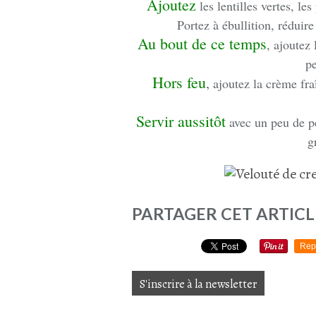
Ajoutez
les lentilles vertes, le
Portez à ébullition, réduire
Au bout de ce temps
, ajoutez 
p
Hors feu
,
ajoutez la crème fraî
Servir aussitôt
avec un peu de pe
g
PARTAGER CET ARTICL
Rep
S'inscrire à la newsletter