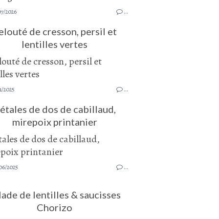
07/2026
…
elouté de cresson, persil et
lentilles vertes
1/2025
…
étales de dos de cabillaud,
mirepoix printanier
06/2025
…
lade de lentilles & saucisses
Chorizo