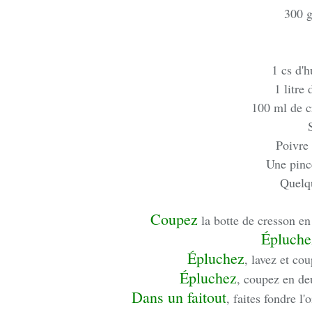
300 g
1 cs d'h
1 litre
100 ml de c
Poivre
Une pinc
Quelqu
Coupez
la botte de cresson en
Épluche
Épluchez
, lavez et co
Épluchez
, coupez en de
Dans un faitout
, faites fondre l'