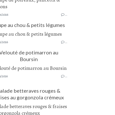
1/2026
…
pe au chou & petits légumes
1/2026
…
Velouté de potimarron au
Boursin
1/2026
…
alade betteraves rouges &
aises au gorgonzola crémeux