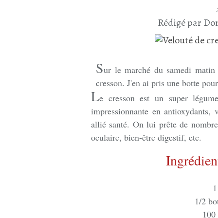
Rédigé par Dor
S
ur le marché du samedi matin 
cresson. J'en ai pris une botte pou
L
e cresson est un super légume
impressionnante en antioxydants, v
allié santé. On lui prête de nombre
oculaire, bien-être digestif, etc.
Ingrédien
1
1/2 bot
100 