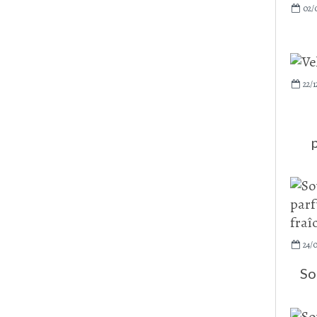
02/
22/1
24/
So