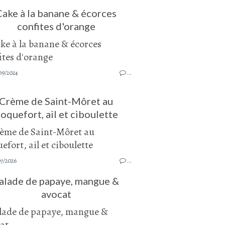
Cake à la banane & écorces
confites d'orange
09/2024
…
Crème de Saint-Môret au
oquefort, ail et ciboulette
07/2026
…
alade de papaye, mangue &
avocat