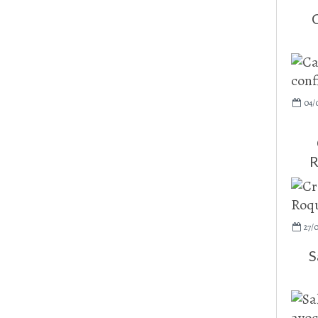
04/
R
27/
S