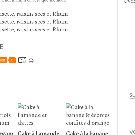
Over
E
ost
0
S
VO
ergam
Cake à l'amande
Cake à la banane