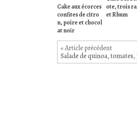
Cake aux écorces
ote, trois ra
confites de citro
et Rhum
n, poire et chocol
at noir