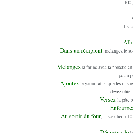
100 
1
3
1 sac
All
Dans un récipient
, mélangez le su
Mélangez
la farine avec la noisette e
peu à p
A
joutez
le yaourt ainsi que les raisi
devez obteni
Versez
la pâte 
Enfourne
Au sortir du four
, laissez tiédir 1
Dégustez-le
le