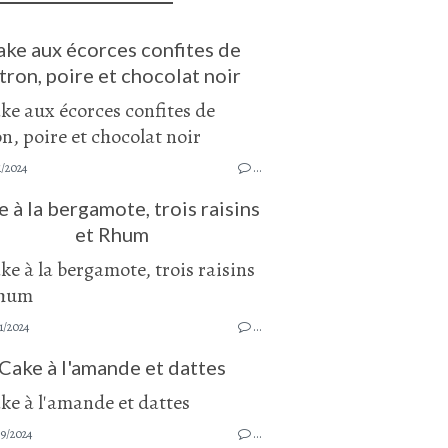
ake aux écorces confites de
tron, poire et chocolat noir
1/2024
…
 à la bergamote, trois raisins
et Rhum
1/2024
…
Cake à l'amande et dattes
9/2024
…