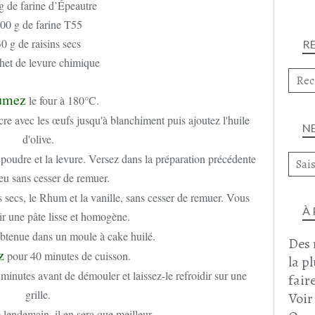
g de farine d’Épeautre
00 g de farine T55
0 g de raisins secs
R
het de levure chimique
umez
le four à 180°C.
cre avec les œufs jusqu'à blanchiment puis ajoutez l'huile
N
d'olive.
n poudre et la levure. Versez dans la préparation précédente
eu sans cesser de remuer.
ns secs, le Rhum et la vanille, sans cesser de remuer. Vous
À
r une pâte lisse et homogène.
obtenue dans un moule à cake huilé.
Des 
z
pour 40 minutes de cuisson.
la p
0 minutes avant de démouler et laissez-le refroidir sur une
faire
grille.
Voir
 lendemain, il en sera que meilleur.