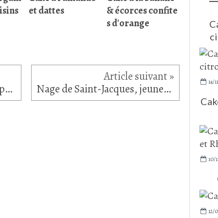
isins
et dattes
& écorces confite
s d'orange
C
ci
14/1
Salade de quinoa, tomates, petits pois frais et graines
Nage de Saint-Jacques, jeunes courgettes blanches
Cake
10/1
12/0