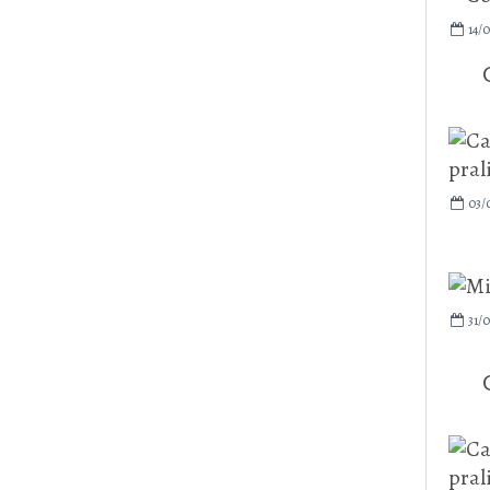
14/
03/
31/