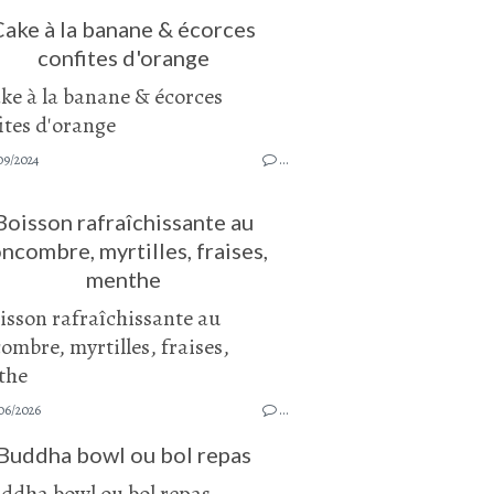
Cake à la banane & écorces
confites d'orange
09/2024
…
Boisson rafraîchissante au
ncombre, myrtilles, fraises,
menthe
06/2026
…
Buddha bowl ou bol repas