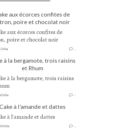
ake aux écorces confites de
tron, poire et chocolat noir
1/2024
…
 à la bergamote, trois raisins
et Rhum
1/2024
…
Cake à l'amande et dattes
9/2024
…