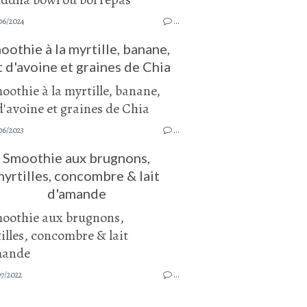
06/2024
…
oothie à la myrtille, banane,
t d'avoine et graines de Chia
06/2023
…
Smoothie aux brugnons,
yrtilles, concombre & lait
d'amande
7/2022
…