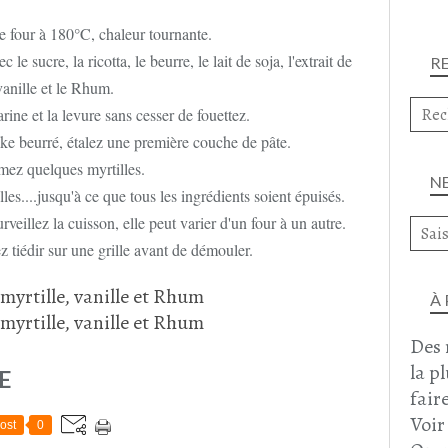
e four à 180°C, chaleur tournante.
le sucre, la ricotta, le beurre, le lait de soja, l'extrait de
R
vanille et le Rhum.
rine et la levure sans cesser de fouettez.
ke beurré, étalez une première couche de pâte.
mez quelques myrtilles.
N
les....jusqu'à ce que tous les ingrédients soient épuisés.
eillez la cuisson, elle peut varier d'un four à un autre.
ez tiédir sur une grille avant de démouler.
À
Des 
la p
E
faire
Voir
ost
0