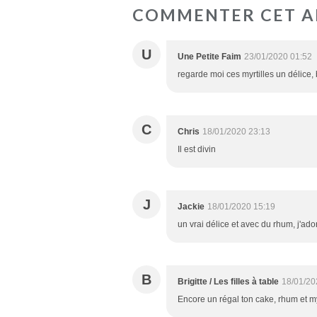
COMMENTER CET A
U
Une Petite Faim
23/01/2020 01:52
regarde moi ces myrtilles un délice,
C
Chris
18/01/2020 23:13
Il est divin
J
Jackie
18/01/2020 15:19
un vrai délice et avec du rhum, j'ado
B
Brigitte / Les filles à table
18/01/20
Encore un régal ton cake, rhum et my