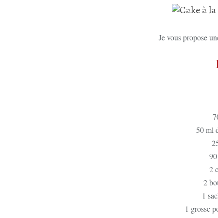
Je vous propose une 
7
50 ml d
25
90
2 c
2 bo
1 sac
1 grosse p