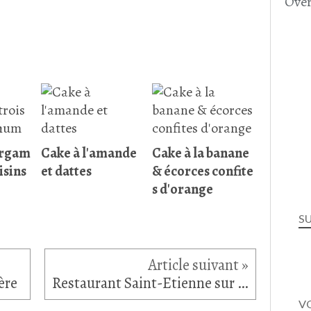
Over
ergam
Cake à l'amande
Cake à la banane
isins
et dattes
& écorces confite
s d'orange
S
ère
Restaurant Saint-Etienne sur Meaux
VO