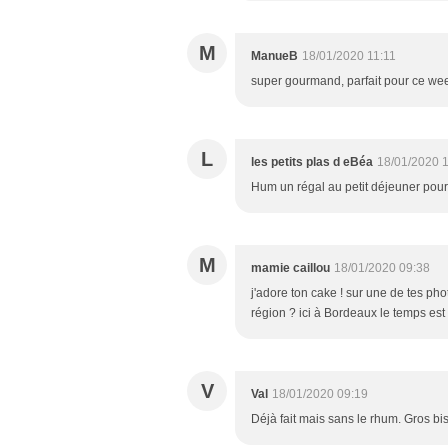
M
ManueB
18/01/2020 11:11
super gourmand, parfait pour ce wee
L
les petits plas d eBéa
18/01/2020 1
Hum un régal au petit déjeuner pou
M
mamie caillou
18/01/2020 09:38
j'adore ton cake ! sur une de tes photo
région ? ici à Bordeaux le temps est
V
Val
18/01/2020 09:19
Déjà fait mais sans le rhum. Gros bi