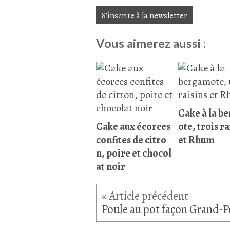
S'inscrire à la newsletter
Vous aimerez aussi :
Cake à la b
Cake aux écorces
ote, trois ra
confites de citro
et Rhum
n, poire et chocol
at noir
Poule au pot façon Grand-P