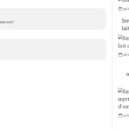
28/
Sm
eek end !
lai
28/
m
27/0