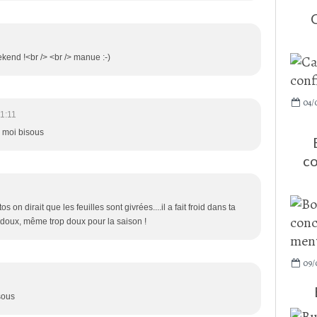
kend !<br /> <br /> manue :-)
04/
1:11
r moi bisous
co
s on dirait que les feuilles sont givrées....il a fait froid dans ta
 doux, même trop doux pour la saison !
09/
sous