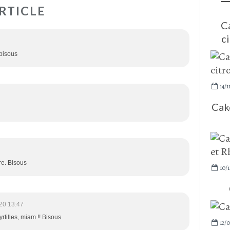
RTICLE
C
ci
 bisous
14/1
Cake
re. Bisous
10/1
20 13:47
rtilles, miam !! Bisous
12/0