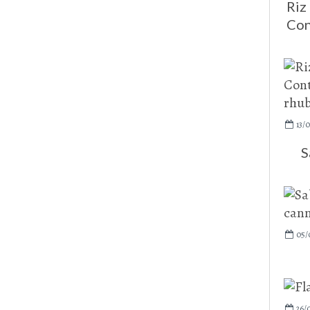
Riz 
Cont
13/
S
05/
26/