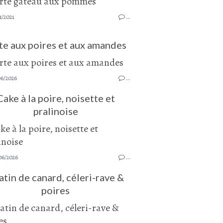
1/2021
…
te aux poires et aux amandes
06/2026
…
Cake à la poire, noisette et
pralinoise
06/2026
…
atin de canard, céleri-rave &
poires