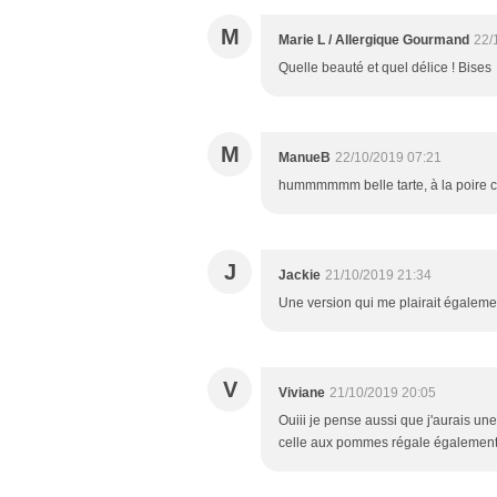
M
Marie L / Allergique Gourmand
22/
Quelle beauté et quel délice ! Bises
M
ManueB
22/10/2019 07:21
hummmmmm belle tarte, à la poire c'e
J
Jackie
21/10/2019 21:34
Une version qui me plairait égaleme
V
Viviane
21/10/2019 20:05
Ouiii je pense aussi que j'aurais un
celle aux pommes régale également ;-