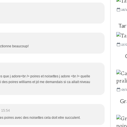
26/1
Tar
23/
fectionne beaucoup!
 que j adore<br /> poires et noisettes j adore <br /> quelle
 ai des poires williams et jd me demandais si ca allait niveau
03/
Gr
 15:54
les poires avec des noisettes cela doit etre succulent.