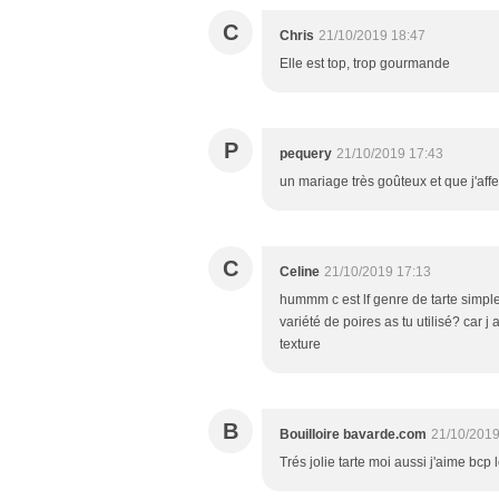
C
Chris
21/10/2019 18:47
Elle est top, trop gourmande
P
pequery
21/10/2019 17:43
un mariage très goûteux et que j'af
C
Celine
21/10/2019 17:13
hummm c est lf genre de tarte simples
variété de poires as tu utilisé? car j
texture
B
Bouilloire bavarde.com
21/10/2019
Trés jolie tarte moi aussi j'aime bcp 