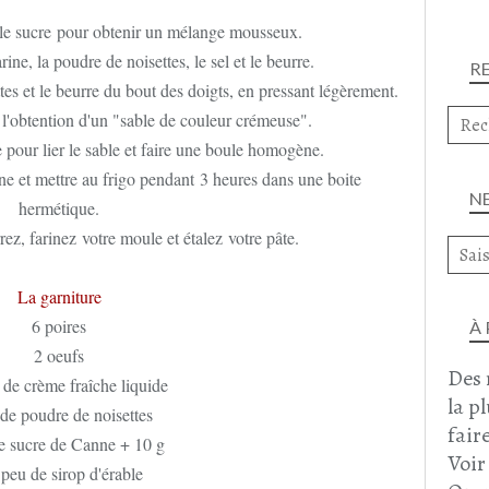
, le sucre pour obtenir un mélange mousseux.
rine, la poudre de noisettes, le sel et le beurre.
R
ettes et le beurre du bout des doigts, en pressant légèrement.
l'obtention d'un "sable de couleur crémeuse".
 pour lier le sable et faire une boule homogène.
ine et mettre au frigo pendant 3 heures dans une boite
N
hermétique.
ez, farinez votre moule et étalez votre pâte.
La garniture
6 poires
À
2 oeufs
Des 
de crème fraîche liquide
la p
de poudre de noisettes
faire
e sucre de Canne + 10 g
Voir
peu de sirop d'érable