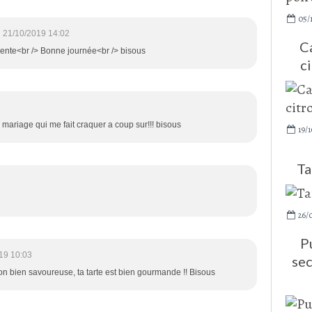
05/1
21/10/2019 14:02
C
ésente<br /> Bonne journée<br /> bisous
ci
mariage qui me fait craquer a coup sur!!! bisous
19/1
Ta
26/
P
19 10:03
sec
ion bien savoureuse, ta tarte est bien gourmande !! Bisous