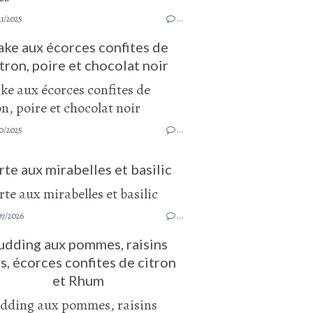
1/2025
…
ake aux écorces confites de
tron, poire et chocolat noir
0/2025
…
rte aux mirabelles et basilic
07/2026
…
udding aux pommes, raisins
s, écorces confites de citron
et Rhum