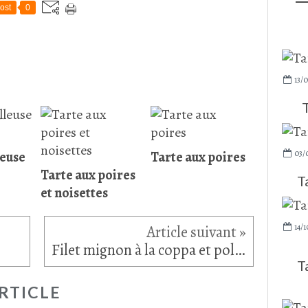
ost
0
13/0
03/
leuse
Tarte aux poires
Tarte aux poires
T
et noisettes
14/1
Filet mignon à la coppa et polenta crémeuse au Brie de Melun
T
RTICLE