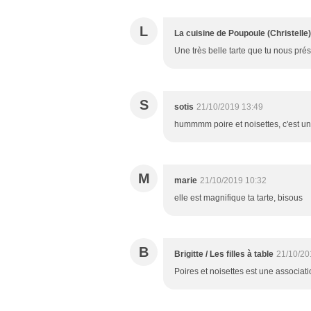
L
La cuisine de Poupoule (Christelle)
Une très belle tarte que tu nous pr
S
sotis
21/10/2019 13:49
hummmm poire et noisettes, c'est un 
M
marie
21/10/2019 10:32
elle est magnifique ta tarte, bisous
B
Brigitte / Les filles à table
21/10/20
Poires et noisettes est une associat