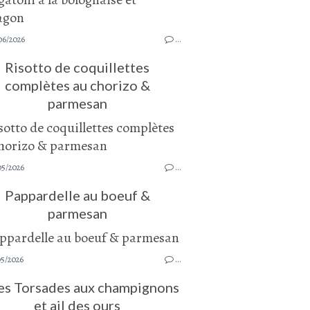
06/2026
…
Risotto de coquillettes
complètes au chorizo &
parmesan
05/2026
…
Pappardelle au boeuf &
parmesan
05/2026
…
es Torsades aux champignons
et ail des ours