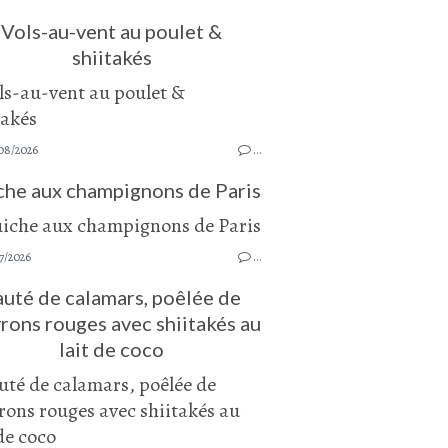
Vols-au-vent au poulet &
shiitakés
08/2026
…
che aux champignons de Paris
7/2026
…
auté de calamars, poêlée de
rons rouges avec shiitakés au
lait de coco