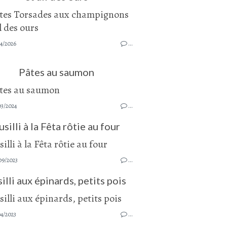
4/2026
…
Pâtes au saumon
03/2024
…
usilli à la Fêta rôtie au four
09/2023
…
illi aux épinards, petits pois
4/2023
…