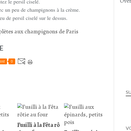
Over
tez le persil ciselé.
c un peu de champignons à la crème.
u de persil ciselé sur le dessus.
E
ost
0
S
Fusilli à la Fêta rô
VO