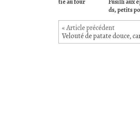
tie au four
Fusilli aux 
ds, petits po