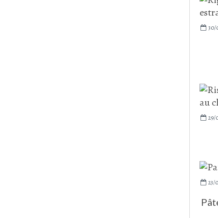
30/
29/
23/
Pât