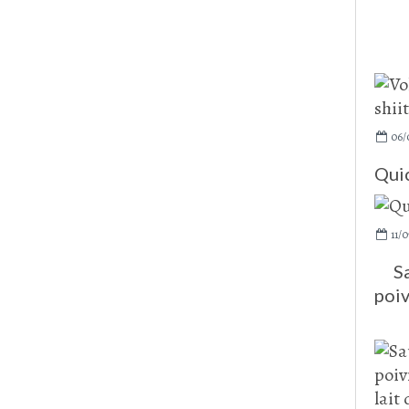
06/
Qui
11/0
S
poiv