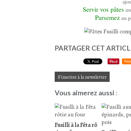
ajou
Servir vos pâtes
ave
Parsemez
un pe
PARTAGER CET ARTICL
Rep
S'inscrire à la newsletter
Vous aimerez aussi :
Fusilli à la Fêta rô