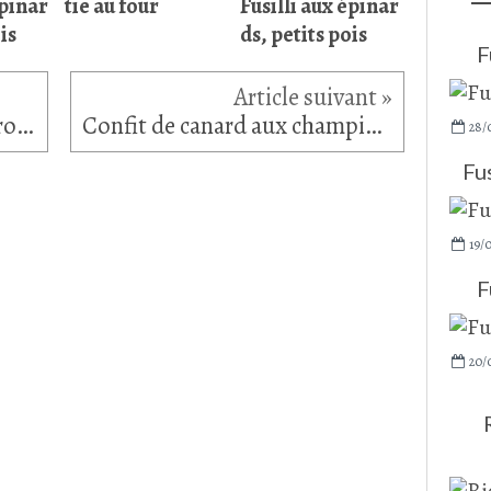
épinar
tie au four
Fusilli aux épinar
is
ds, petits pois
F
Velouté de patate douce, carotte et lait de coco aux épices
Confit de canard aux champignons de Paris & pommes de terre fondantes
28/
Fus
19/0
F
20/