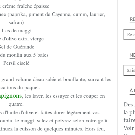
e crème fraîche épaisse
ée (paprika, piment de Cayenne, cumin, laurier,
R
safran)
1 cs de maggi
 d'olive extra vierge
Sel de Guérande
 du moulin aux 5 baies
N
Persil ciselé
grand volume d'eau salée et bouillante, suivant les
ications du paquet.
À
mpignons
, les laver, les essuyer et les couper en
quatre.
Des 
la p
s d'huile d'olive et faites dorer légèrement vos
faire
ubia, le maggi, salez et poivrez selon votre goût.
Voir
inuez la cuisson de quelques minutes. Hors feu,