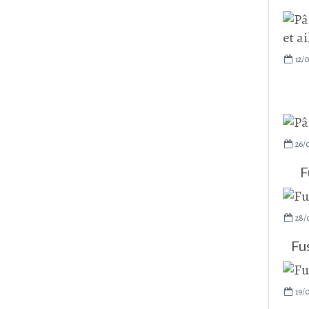
12/0
26/
F
28/
Fus
19/0