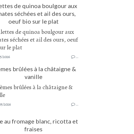
ettes de quinoa boulgour aux
ates séchées et ail des ours,
oeuf bio sur le plat
05/2026
…
mes brûlées à la châtaigne &
vanille
05/2026
…
e au fromage blanc, ricotta et
fraises