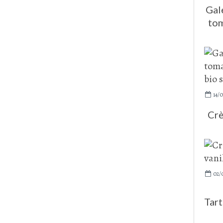
Gal
tom
14/
Crè
02/
Tart