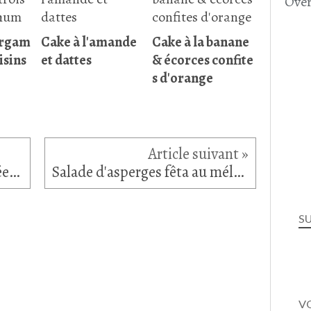
Over
ergam
Cake à l'amande
Cake à la banane
isins
et dattes
& écorces confite
s d'orange
Noix de Saint-Jacques poêlées, légumes de saison
Salade d'asperges fêta au mélange riz et quinoa
S
VO