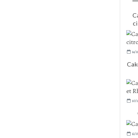
C
ci
14/1
Cake
10/1
12/0