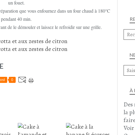
un fouet.
préparation que vous enfournez dans un four chaud à 180°C
pendant 40 min.
R
nt de le démouler et laissez le refroidir sur une grille.
N
E
ost
0
À
Des 
la p
faire
Voir