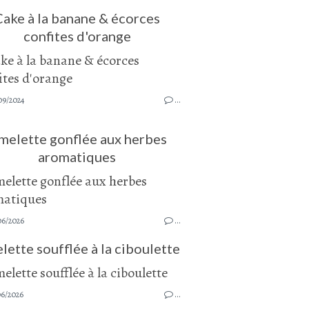
Cake à la banane & écorces
confites d'orange
09/2024
…
melette gonflée aux herbes
aromatiques
06/2026
…
ette soufflée à la ciboulette
06/2026
…