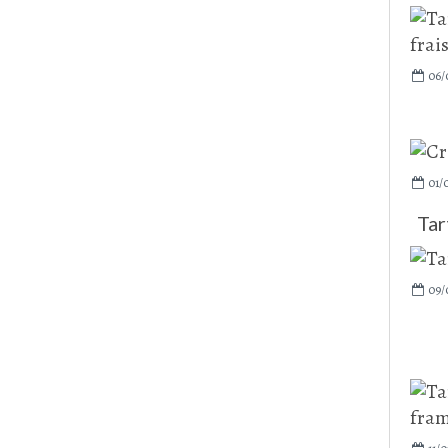
06/
01/
Tar
09/