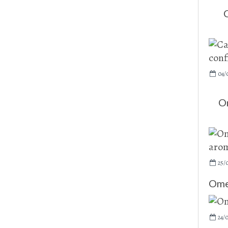
04/
O
25/
Omel
24/