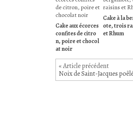
Cake à la b
Cake aux écorces
ote, trois ra
confites de citro
et Rhum
n, poire et chocol
at noir