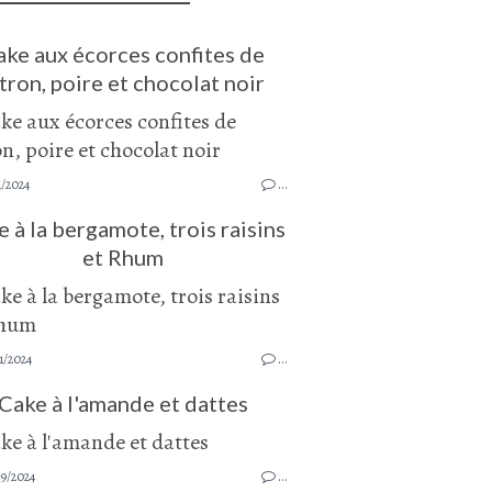
ake aux écorces confites de
tron, poire et chocolat noir
1/2024
…
 à la bergamote, trois raisins
et Rhum
1/2024
…
Cake à l'amande et dattes
9/2024
…