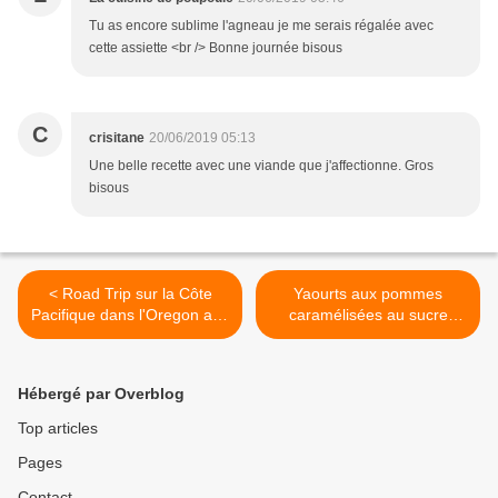
Tu as encore sublime l'agneau je me serais régalée avec
cette assiette <br /> Bonne journée bisous
C
crisitane
20/06/2019 05:13
Une belle recette avec une viande que j'affectionne. Gros
bisous
< Road Trip sur la Côte
Yaourts aux pommes
Pacifique dans l'Oregon aux
caramélisées au sucre
USA... (6) Les Dunes de
d'érable >
l'Oregon
Hébergé par Overblog
Top articles
Pages
Contact