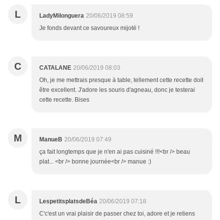
L
LadyMilonguera
20/06/2019 08:59
Je fonds devant ce savoureux mijoté !
C
CATALANE
20/06/2019 08:03
Oh, je me mettrais presque à table, tellement cette recette doit
être excellent. J'adore les souris d'agneau, donc je testerai
cette recette. Bises
M
ManueB
20/06/2019 07:49
ça fait longtemps que je n'en ai pas cuisiné !!!<br /> beau
plat... <br /> bonne journée<br /> manue :)
L
LespetitsplatsdeBéa
20/06/2019 07:18
C'c'est un vrai plaisir de passer chez toi, adore et je retiens