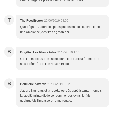
c'est un régal ce plat! je vais succomber! bises
T
The-FoodTrotter
22/06/2019 08:06
Quel régal... J'adore tes petits photos en plus ça crée toute
une ambiance, c'est très agréable :)
B
Brigitte / Les filles à table
21/06/2019 17:36
C'est le morceau que j'affectionne tout particulièrement, et
ainsi préparé, c'est un régal !! Bisous
B
Bouilloire bavarde
21/06/2019 15:29
J'adore l'agneau, et ta recette est trės appėtissante, meme si
la faculté m'interdit de consommer des ovins, je fais
quelquefois l'impasse et je me régale.