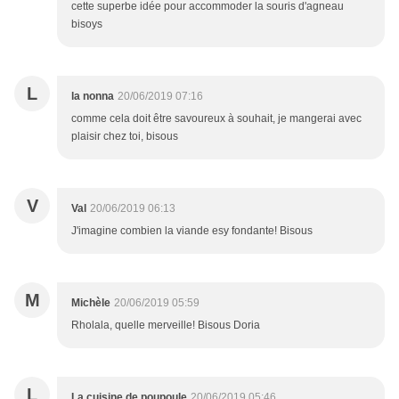
cette superbe idée pour accommoder la souris d'agneau
bisoys
L
la nonna
20/06/2019 07:16
comme cela doit être savoureux à souhait, je mangerai avec
plaisir chez toi, bisous
V
Val
20/06/2019 06:13
J'imagine combien la viande esy fondante! Bisous
M
Michèle
20/06/2019 05:59
Rholala, quelle merveille! Bisous Doria
L
La cuisine de poupoule
20/06/2019 05:46