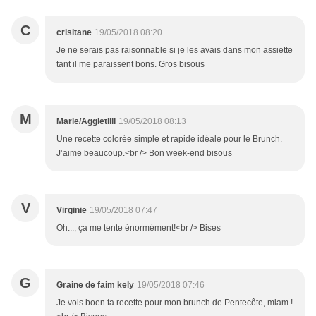
C
crisitane
19/05/2018 08:20
Je ne serais pas raisonnable si je les avais dans mon assiette
tant il me paraissent bons. Gros bisous
M
Marie/Aggietlili
19/05/2018 08:13
Une recette colorée simple et rapide idéale pour le Brunch.
J’aime beaucoup.<br /> Bon week-end bisous
V
Virginie
19/05/2018 07:47
Oh..., ça me tente énormément!<br /> Bises
G
Graine de faim kely
19/05/2018 07:46
Je vois boen ta recette pour mon brunch de Pentecôte, miam !