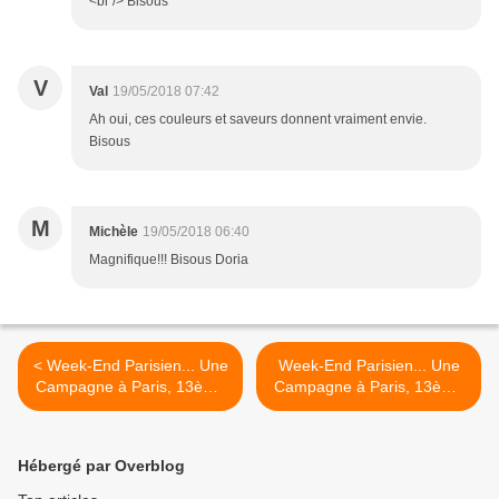
<br /> Bisous
V
Val
19/05/2018 07:42
Ah oui, ces couleurs et saveurs donnent vraiment envie.
Bisous
M
Michèle
19/05/2018 06:40
Magnifique!!! Bisous Doria
< Week-End Parisien... Une
Week-End Parisien... Une
Campagne à Paris, 13ème
Campagne à Paris, 13ème
arrondissement (1)
arrondissement (2) >
Hébergé par Overblog