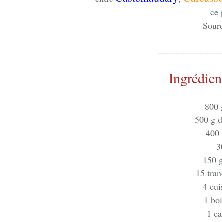
ce 
Sour
---------------------
Ingrédien
800 
500 g d
400 
3
150 g
15 tran
4 cui
1 boi
1 ca