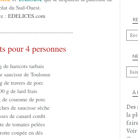
plat du Sud-Ouest.
ce :
EDELICES.com
R
----------------------------------------
ts pour 4 personnes
N
g de haricots tarbais
e saucisse de Toulouse
g de travers de porc
00 g de lard frais
À
 de couenne de porc
Des 
ches de saucisse sèche
la p
sses de canard confit
faire
te de tomates pelées
Voir
rotte coupée en dés