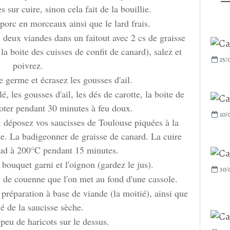
 sur cuire, sinon cela fait de la bouillie.
 porc en morceaux ainsi que le lard frais.
 deux viandes dans un faitout avec 2 cs de graisse
la boite des cuisses de confit de canard), salez et
25/0
poivrez.
le germe et écrasez les gousses d'ail.
é, les gousses d'ail, les dés de carotte, la boite de
oter pendant 30 minutes à feu doux.
10/
, déposez vos saucisses de Toulouse piquées à la
ate. La badigeonner de graisse de canard. La cuire
aud à 200°C pendant 15 minutes.
 bouquet garni et l'oignon (gardez le jus).
30/
de couenne que l'on met au fond d'une cassole.
préparation à base de viande (la moitié), ainsi que
ié de la saucisse sèche.
peu de haricots sur le dessus.