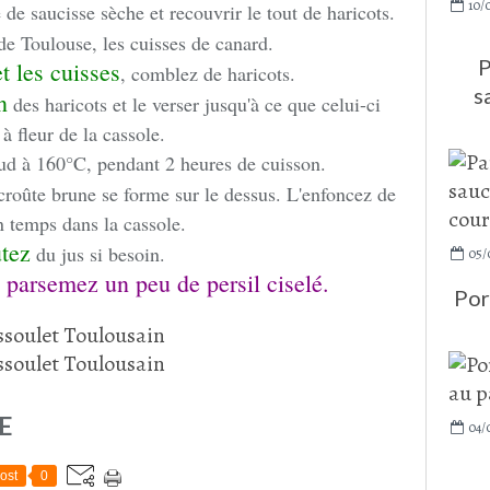
10/
e de saucisse sèche et recouvrir le tout de haricots.
de Toulouse, les cuisses de canard.
P
t les cuisses
, comblez de haricots.
s
n
des haricots et le verser jusqu'à ce que celui-ci
 à fleur de la cassole.
ud à 160°C, pendant 2 heures de cuisson.
 croûte brune se forme sur le dessus. L'enfoncez de
 temps dans la cassole.
tez
du jus si besoin.
05/
parsemez un peu de persil ciselé.
Por
E
04/
ost
0