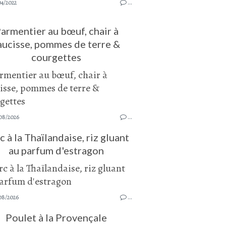
04/2022
…
armentier au bœuf, chair à
aucisse, pommes de terre &
courgettes
08/2026
…
c à la Thaïlandaise, riz gluant
au parfum d'estragon
08/2026
…
Poulet à la Provençale