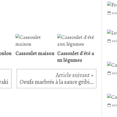
31/0
30/
oulou
Cassoulet maison
Cassoulet d'été a
ux légumes
10/
yaki
Oeufs marbrés à la sauce gribiche
10/