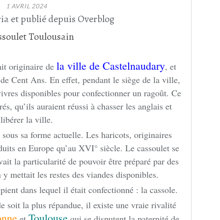
1 AVRIL 2024
ia et publié depuis Overblog
la ville de Castelnaudary
ait originaire de
, et
 de Cent Ans. En effet, pendant le siège de la ville,
 vivres disponibles pour confectionner un ragoût. Ce
és, qu’ils auraient réussi à chasser les anglais et
libérer la ville.
 sous sa forme actuelle. Les haricots, originaires
duits en Europe qu’au XVI° siècle. Le cassoulet se
ait la particularité de pouvoir être préparé par des
 y mettait les restes des viandes disponibles.
ient dans lequel il était confectionné : la cassole.
 soit la plus répandue, il existe une vraie rivalité
onne
Toulouse
et
qui se disputent la paternité de