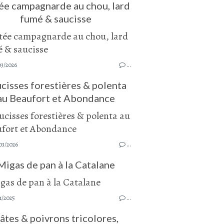
ée campagnarde au chou, lard
fumé & saucisse
03/2026
…
cisses forestières & polenta
au Beaufort et Abondance
03/2026
…
Migas de pan à la Catalane
1/2025
…
âtes & poivrons tricolores,