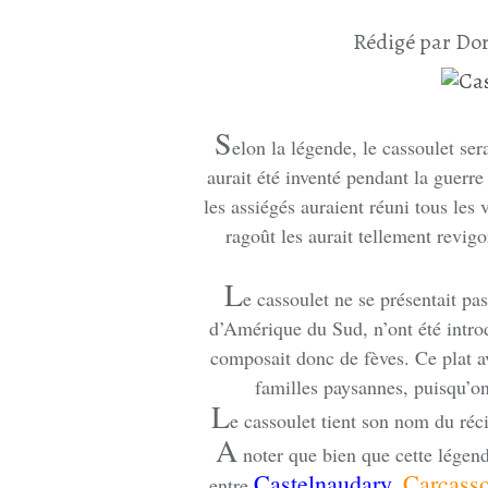
Rédigé par Dor
S
elon la légende, le cassoulet ser
aurait été inventé pendant la guerre
les assiégés auraient réuni tous les
ragoût les aurait tellement revigor
L
e cassoulet ne se présentait pas
d’Amérique du Sud, n’ont été intro
composait donc de fèves. Ce plat av
familles paysannes, puisqu’on
L
e cassoulet tient son nom du récip
A
noter que bien que cette légende
Castelnaudary
Carcass
entre
,