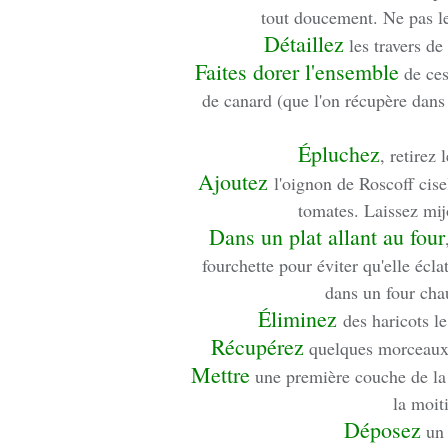
tout doucement. Ne pas les
Détaillez
les travers de
Faites dorer l'ensemble
de ces
de canard (que l'on récupère dans 
Épluchez
, retirez 
Ajoutez
l'oignon de Roscoff cisel
tomates. Laissez mij
Dans un plat allant au four
fourchette pour éviter qu'elle écl
dans un four ch
Éliminez
des haricots le
Récupérez
quelques morceaux 
Mettre
une première couche de la 
la moit
Déposez
un 