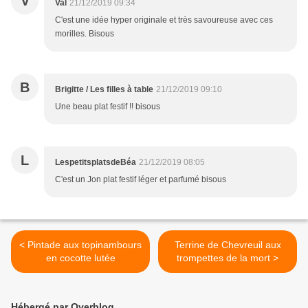
V
Val
21/12/2019 09:34
C'est une idée hyper originale et très savoureuse avec ces
morilles. Bisous
B
Brigitte / Les filles à table
21/12/2019 09:10
Une beau plat festif !! bisous
L
LespetitsplatsdeBéa
21/12/2019 08:05
C'est un Jon plat festif léger et parfumé bisous
< Pintade aux topinambours
Terrine de Chevreuil aux
en cocotte lutée
trompettes de la mort >
Hébergé par Overblog