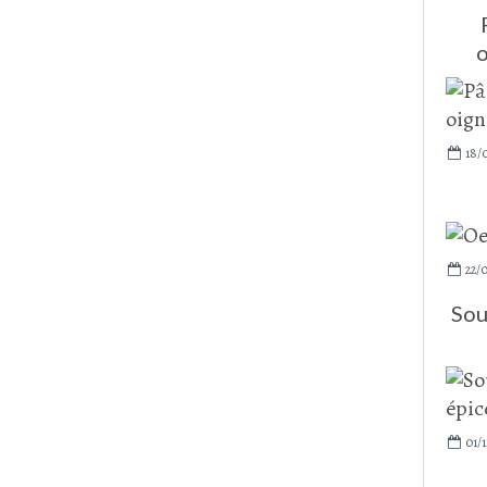
o
18/
22/
Sou
01/1