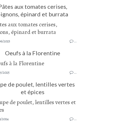
Pâtes aux tomates cerises,
ignons, épinard et burrata
06/2025
…
Oeufs à la Florentine
03/2025
…
pe de poulet, lentilles vertes
et épices
1/2024
…