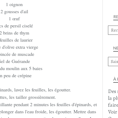
1 oignon
2 gousses d'ail
R
1 œuf
cs de persil ciselé
2 brins de thym
feuilles de laurier
 d'olive extra vierge
N
pincée de muscade
Sel de Guérande
 du moulin aux 5 baies
n peu de crépine
À
inards, lavez les feuilles, les égoutter.
Des 
ttes, les tailler grossièrement.
la p
llante pendant 2 minutes les feuilles d'épinards, et
faire
Voir
plonger dans l'eau froide, les égoutter. Mettre dans