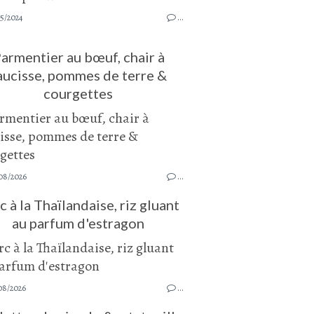
5/2024
…
armentier au bœuf, chair à
aucisse, pommes de terre &
courgettes
08/2026
…
c à la Thaïlandaise, riz gluant
au parfum d'estragon
08/2026
…