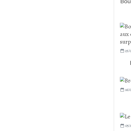
Boul
25/
16/
05/