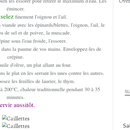
Over
bien les essorer pour retirer le maximum d'eau. Les
émincer.
iselez
finement l'oignon et l'ail.
viande avec les épinards/blettes, l'oignon, l'ail, le
eu de sel et de poivre, la muscade.
épine sous l'eau froide, l'essorer.
 dans la paume de vos mains. Enveloppez-les de
crépine.
huile d'olive, un plat allant au four.
s le plat en les serrant les unes contre les autres.
posez les feuilles de laurier, le thym.
à 200°C, chaleur traditionnelle pendant 30 à 35
S
minutes.
ervir aussitôt.
Sa