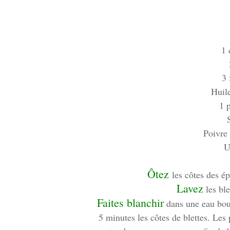
1 
3 
Huile
1 
Poivre
U
Ôtez
les côtes des ép
Lavez
les ble
Faites blanchir
dans une eau boui
5 minutes les côtes de blettes. Les 