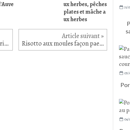
d'Auve
ux herbes, pêches
31/0
plates et mâche a
ux herbes
P
s
Filet mignon au miel et son riz sauvage
Risotto aux moules façon paella
05/
Por
04/