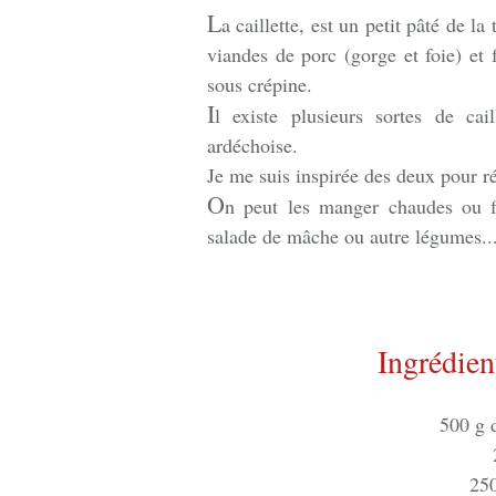
L
a caillette, est un petit pâté de l
viandes de porc (gorge et foie) et 
sous crépine.
I
l existe plusieurs sortes de cail
ardéchoise.
Je me suis inspirée des deux pour ré
O
n peut les manger chaudes ou 
salade de mâche ou autre légumes..
Ingrédien
500 g 
250