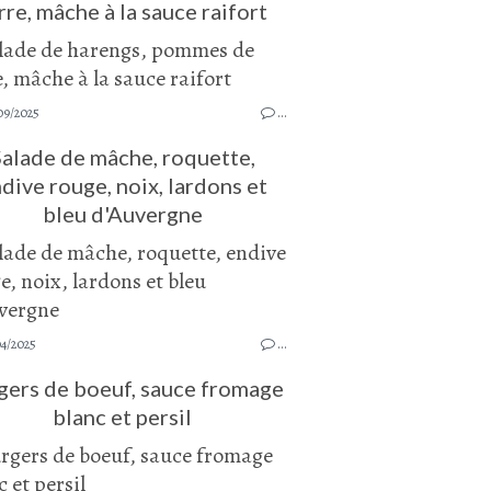
rre, mâche à la sauce raifort
09/2025
…
alade de mâche, roquette,
dive rouge, noix, lardons et
bleu d'Auvergne
04/2025
…
gers de boeuf, sauce fromage
blanc et persil