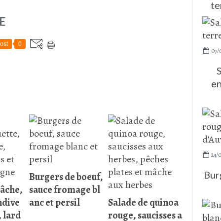
te
E
ost
0
07/
S
en
24/
Bur
Burgers de boeuf,
mâche,
sauce fromage bl
ndive
anc et persil
Salade de quinoa
 lard
rouge, saucisses a