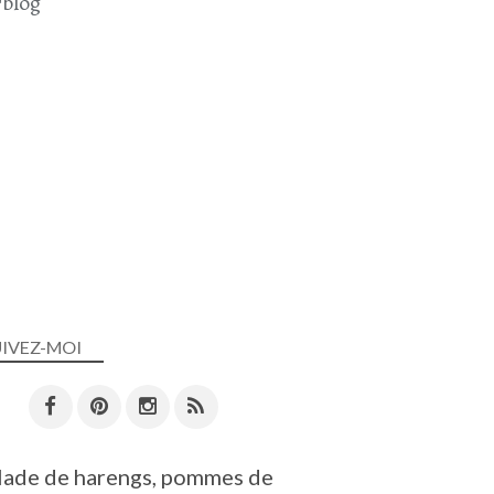
blog
UIVEZ-MOI
lade de harengs, pommes de