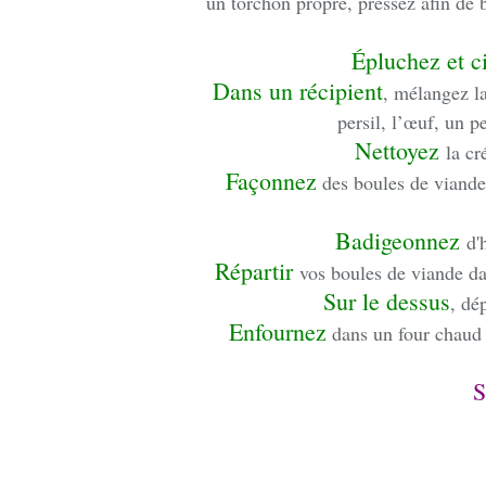
un torchon propre, pressez afin de 
Épluchez et c
Dans un récipient
, mélangez la 
persil, l’œuf, un p
Nettoyez
la cr
Façonnez
des boules de viande
Badigeonnez
d'
Répartir
vos boules de viande dan
Sur le dessus
, dé
Enfournez
dans un four chaud 
S