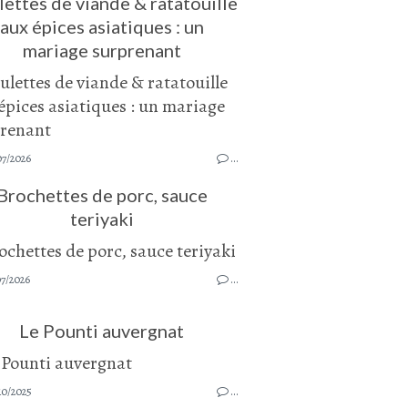
ettes de viande & ratatouille
aux épices asiatiques : un
mariage surprenant
07/2026
…
Brochettes de porc, sauce
teriyaki
07/2026
…
Le Pounti auvergnat
10/2025
…