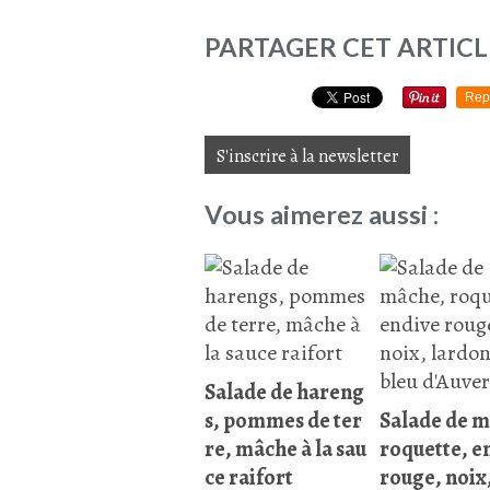
PARTAGER CET ARTICL
Rep
S'inscrire à la newsletter
Vous aimerez aussi :
Salade de hareng
s, pommes de ter
Salade de 
re, mâche à la sau
roquette, e
ce raifort
rouge, noix,