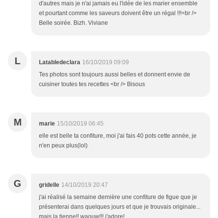
d'autres mais je n'ai jamais eu l'idée de les marier ensemble
et pourtant comme les saveurs doivent être un régal !!!<br />
Belle soirée. Bizh. Viviane
L
Latabledeclara
16/10/2019 09:09
Tes photos sont toujours aussi belles et donnent envie de
cuisiner toutes tes recettes <br /> Bisous
M
marie
15/10/2019 06:45
elle est belle ta confiture, moi j'ai fais 40 pots cette année, je
n'en peux plus(lol)
G
gridelle
14/10/2019 20:47
j'ai réalisé la semaine dernière une confiture de figue que je
présenterai dans quelques jours et que je trouvais originale...
mais la tienne!! waouw!!! j'adore!