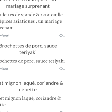
mariage surprenant
07/2026
…
Brochettes de porc, sauce
teriyaki
07/2026
…
et mignon laqué, coriandre &
cébette