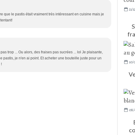
21/1
re que le pastis était vraiment très intéressant en cuisine mais je
 tentant!
S
fr
pas trop ... Ou alors, des fraises pas sucrées ... lol Je plaisante,
de pastis, je n'en ai point. Et acheter une bouteille juste pour un
10/
 !
Ve
08/
co