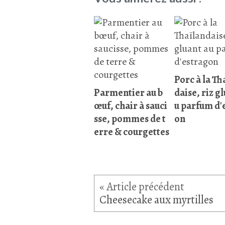
Porc à la Th
Parmentier au b
daise, riz g
œuf, chair à sauci
u parfum d'
sse, pommes de t
on
erre & courgettes
Cheesecake aux myrtilles