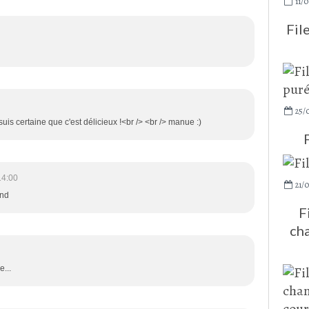
11/0
Fil
25/
uis certaine que c'est délicieux !<br /> <br /> manue :)
14:00
21/0
nd
F
cha
e...