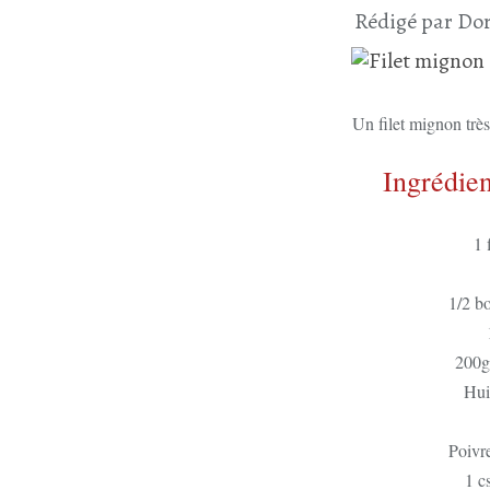
Rédigé par Dor
Un filet mignon très 
Ingrédien
1 
1/2 b
200gr
Huil
Poivr
1 c