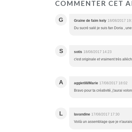
COMMENTER CET A
G
Graine de faim kely
18/08/2017 19
Du sucré salé je suis fan Doria , une
S
sotis
18/08/2017 14:23
c'est originale et vraiment très alléch
A
aggietlili/Marie
17/08/2017 18:02
Bravo pour ta créativité, j'aurai volo
L
lavandine
17/08/2017 17:30
Voilà un assemblage que je n'aurais 