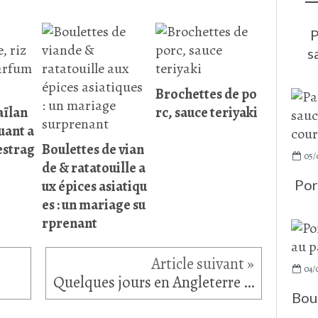
P
s
Brochettes de po
aïlan
rc, sauce teriyaki
luant a
estrag
Boulettes de vian
05/
de & ratatouille a
Por
ux épices asiatiqu
es : un mariage su
rprenant
04/
Quelques jours en Angleterre (1)... The Station Pub
Boul