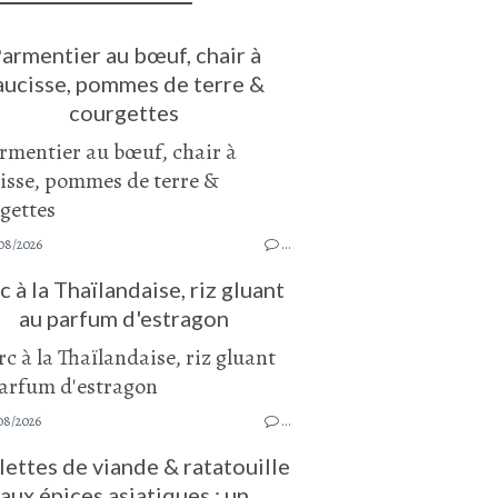
armentier au bœuf, chair à
aucisse, pommes de terre &
courgettes
08/2026
…
c à la Thaïlandaise, riz gluant
au parfum d'estragon
08/2026
…
ettes de viande & ratatouille
aux épices asiatiques : un