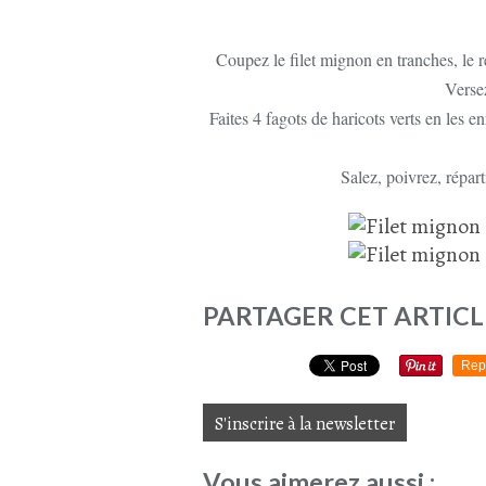
Coupez le filet mignon en tranches, le ré
Versez
Faites 4 fagots de haricots verts en les 
Salez, poivrez, réparti
PARTAGER CET ARTICL
Rep
S'inscrire à la newsletter
Vous aimerez aussi :