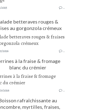
2/2025
…
alade betteraves rouges &
aises au gorgonzola crémeux
07/2026
…
rrines à la fraise & fromage
blanc du crémier
07/2026
…
Boisson rafraîchissante au
ncombre, myrtilles, fraises,