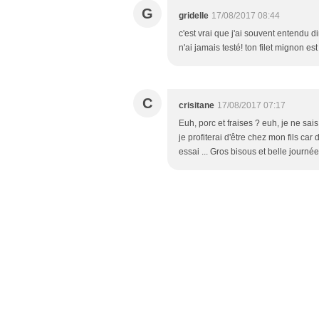
G
gridelle
17/08/2017 08:44
c'est vrai que j'ai souvent entendu di
n'ai jamais testé! ton filet mignon est
C
crisitane
17/08/2017 07:17
Euh, porc et fraises ? euh, je ne sais 
je profiterai d'être chez mon fils car 
essai ... Gros bisous et belle journée