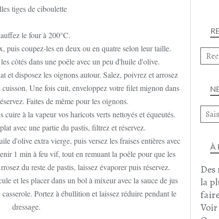
lles tiges de ciboulette
R
auffez le four à 200°C.
 puis coupez-les en deux ou en quatre selon leur taille.
 les côtés dans une poêle avec un peu d'huile d'olive.
at et disposez les oignons autour. Salez, poivrez et arrosez
 cuisson. Une fois cuit, enveloppez votre filet mignon dans
N
éservez. Faites de même pour les oignons.
s cuire à la vapeur vos haricots verts nettoyés et équeutés.
lat avec une partie du pastis, filtrez et réservez.
le d'olive extra vierge, puis versez les fraises entières avec
À
enir 1 min à feu vif, tout en remuant la poêle pour que les
Arrosez du reste de pastis, laissez évaporer puis réservez.
Des 
ule et les placer dans un bol à mixeur avec la sauce de jus
la p
faire
casserole. Portez à ébullition et laissez réduire pendant le
Voir
dressage.