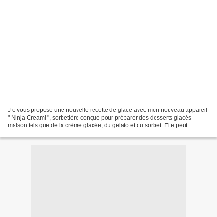
J e vous propose une nouvelle recette de glace avec mon nouveau appareil
" Ninja Creami ", sorbetière conçue pour préparer des desserts glacés
maison tels que de la crème glacée, du gelato et du sorbet. Elle peut
également préparer des milk-shakes instantanés,...