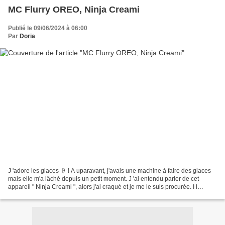
MC Flurry OREO, Ninja Creami
Publié le 09/06/2024 à 06:00
Par
Doria
J 'adore les glaces 🍦 ! A uparavant, j'avais une machine à faire des glaces
mais elle m'a lâché depuis un petit moment. J 'ai entendu parler de cet
appareil " Ninja Creami ", alors j'ai craqué et je me le suis procurée. I l
permet de réaliser en quelques...