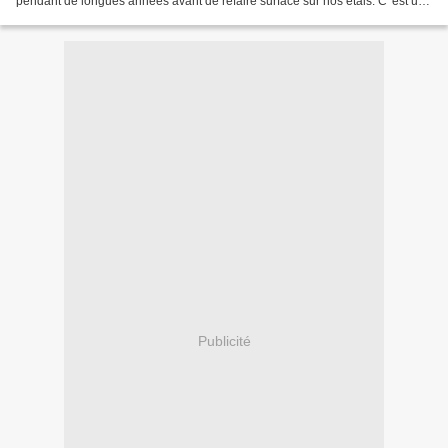
pendant de longues années avant de refaire surface sur nos étals. C 'est un
légume racine avec une saveur...
Publicité