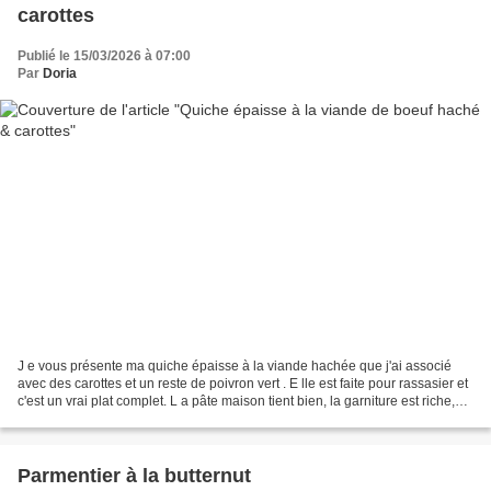
carottes
Publié le 15/03/2026 à 07:00
Par
Doria
J e vous présente ma quiche épaisse à la viande hachée que j'ai associé
avec des carottes et un reste de poivron vert . E lle est faite pour rassasier et
c'est un vrai plat complet. L a pâte maison tient bien, la garniture est riche,
les saveurs sont...
Parmentier à la butternut