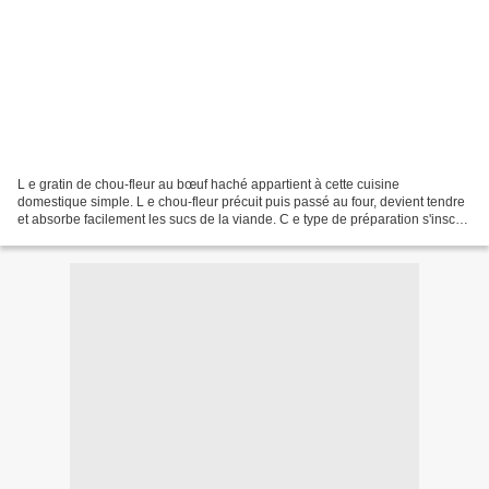
L e gratin de chou-fleur au bœuf haché appartient à cette cuisine
domestique simple. L e chou-fleur précuit puis passé au four, devient tendre
et absorbe facilement les sucs de la viande. C e type de préparation s'inscrit
dans une tradition très répandue...