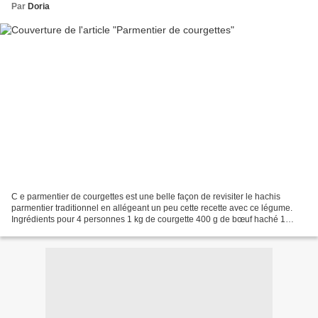
Par
Doria
C e parmentier de courgettes est une belle façon de revisiter le hachis
parmentier traditionnel en allégeant un peu cette recette avec ce légume.
Ingrédients pour 4 personnes 1 kg de courgette 400 g de bœuf haché 1
oignon des Cévennes 2 gousses d'ail...