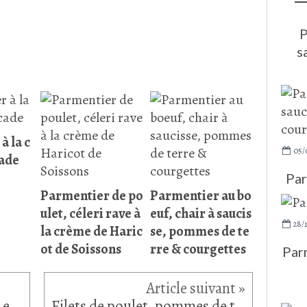
P
s
à la c
05/
ade
Par
Parmentier de po
Parmentier au bo
ulet, céleri rave à
euf, chair à saucis
28/
la crème de Haric
se, pommes de te
ot de Soissons
rre & courgettes
Parm
Cake à la bergamote confite et compote de pommes
Filets de poulet, pommes de terre rattes, sauce au curcuma fumée