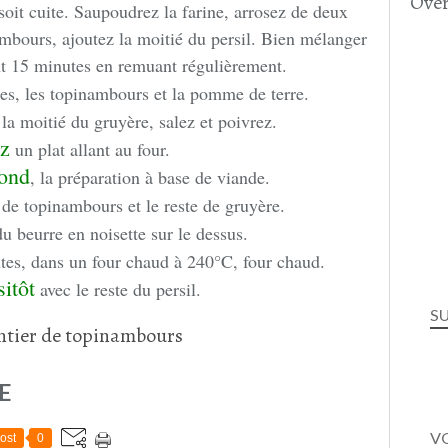
Over
soit cuite. Saupoudrez la farine, arrosez de deux
mbours, ajoutez la moitié du persil. Bien mélanger
nt 15 minutes en remuant régulièrement.
s, les topinambours et la pomme de terre.
la moitié du gruyère, salez et poivrez.
z
un plat allant au four.
fond
, la préparation à base de viande.
 de topinambours et le reste de gruyère.
du beurre en noisette sur le dessus.
es, dans un four chaud à 240°C, four chaud.
sitôt
avec le reste du persil.
S
E
VO
ost
0