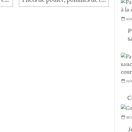
12/1
P
s
31/
C
18/
J