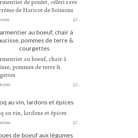
0/2025
…
armentier au boeuf, chair à
aucisse, pommes de terre &
courgettes
08/2025
…
oq au vin, lardons et épices
01/2026
…
oues de boeuf aux légumes