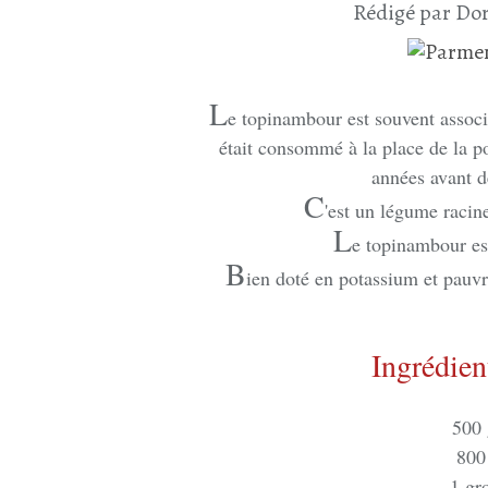
Rédigé par Dor
L
e topinambour est souvent associ
était consommé à la place de la p
années avant de
C
'est un légume racine
L
e topinambour est
B
ien doté en potassium et pauv
Ingrédien
500 
800
1 gr