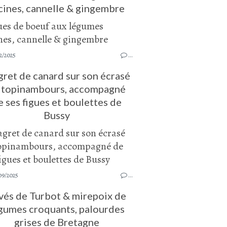
cines, cannelle & gingembre
2/2025
…
ret de canard sur son écrasé
 topinambours, accompagné
e ses figues et boulettes de
Bussy
09/2025
…
vés de Turbot & mirepoix de
gumes croquants, palourdes
grises de Bretagne