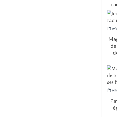
ra
29/1
Mag
de
d
20/
Pa
lé