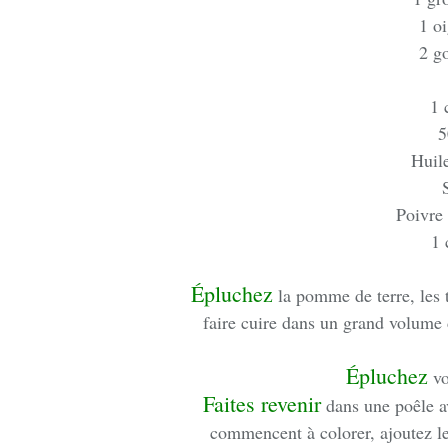
1 o
2 go
1 
5
Huile
Poivre
1 
Épluchez
la pomme de terre, les t
faire cuire dans un grand volume 
Épluchez
vot
Faites revenir
dans une poêle ave
commencent à colorer, ajoutez l