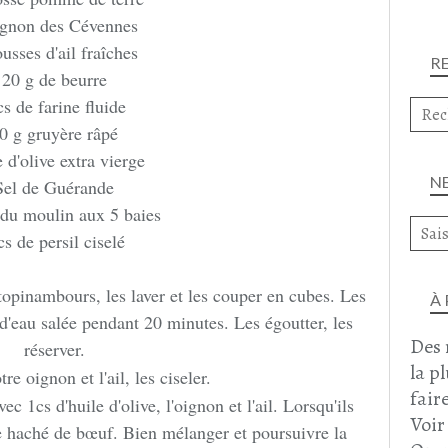
ignon des Cévennes
usses d'ail fraîches
R
20 g de beurre
cs de farine fluide
0 g gruyère râpé
 d'olive extra vierge
N
Sel de Guérande
 du moulin aux 5 baies
cs de persil ciselé
opinambours, les laver et les couper en cubes. Les
À
d'eau salée pendant 20 minutes. Les égoutter, les
Des 
réserver.
la p
re oignon et l'ail, les ciseler.
faire
c 1cs d'huile d'olive, l'oignon et l'ail. Lorsqu'ils
Voir
e haché de bœuf. Bien mélanger et poursuivre la