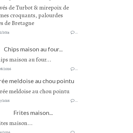
2/2024
…
Chips maison au four...
08/2026
…
rée meldoise au chou pointu
7/2026
…
Frites maison...
07/2026
…