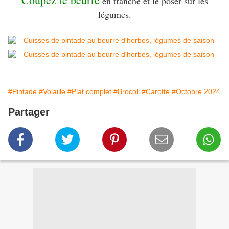
en tranche et le poser sur les
légumes.
#Pintade
#Volaille
#Plat complet
#Brocoli
#Carotte
#Octobre 2024
Partager