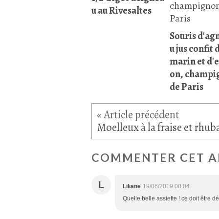
u au Rivesaltes
Souris d'ag
u jus confit 
marin et d'
on, champi
de Paris
COMMENTER CET A
L
Liliane
19/06/2019 00:04
Quelle belle assiette ! ce doit être dé