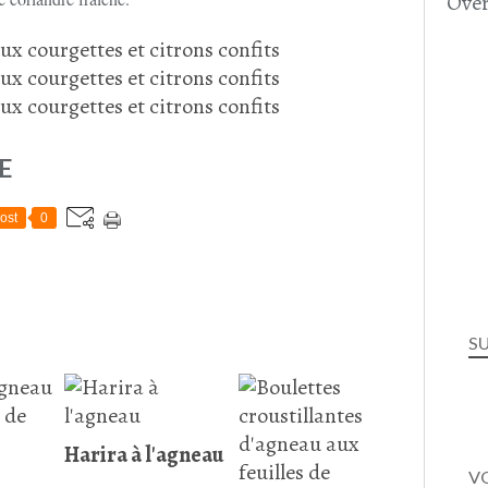
Over
E
ost
0
S
Harira à l'agneau
VO