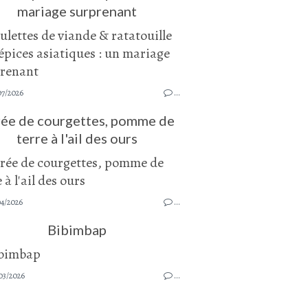
mariage surprenant
07/2026
…
ée de courgettes, pomme de
terre à l'ail des ours
04/2026
…
Bibimbap
03/2026
…