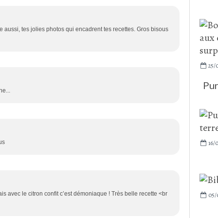
 aussi, tes jolies photos qui encadrent tes recettes. Gros bisous
25/
Pur
he...
us
16/
s avec le citron confit c’est démoniaque ! Très belle recette <br
05/