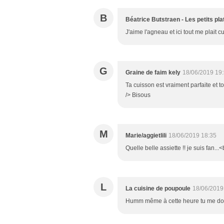
B
Béatrice Butstraen - Les petits pl
J'aime l'agneau et ici tout me plait
G
Graine de faim kely
18/06/2019 19
Ta cuisson est vraiment parfaite et 
/> Bisous
M
Marie/aggietlili
18/06/2019 18:35
Quelle belle assiette !! je suis fan...
L
La cuisine de poupoule
18/06/2019
Humm même à cette heure tu me don