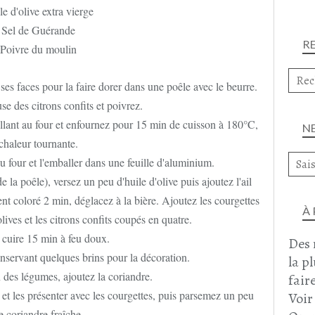
e d'olive extra vierge
Sel de Guérande
R
Poivre du moulin
s ses faces pour la faire dorer dans une poêle avec le beurre.
se des citrons confits et poivrez.
allant au four et enfournez pour 15 min de cuisson à 180°C,
N
chaleur tournante.
u four et l'emballer dans une feuille d'aluminium.
 la poêle), versez un peu d'huile d'olive puis ajoutez l'ail
nt coloré 2 min, déglacez à la bière. Ajoutez les courgettes
À
lives et les citrons confits coupés en quatre.
 cuire 15 min à feu doux.
Des 
onservant quelques brins pour la décoration.
la p
 des légumes, ajoutez la coriandre.
faire
et les présenter avec les courgettes, puis parsemez un peu
Voir
e coriandre fraîche.