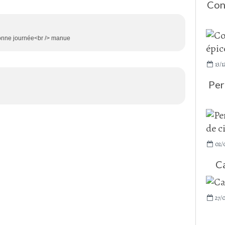
Con
 bonne journée<br /> manue
13/1
Per
02/
Ca
27/