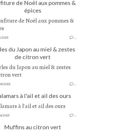
fiture de Noël aux pommes &
épices
2/2025
…
les du Japon au miel & zestes
de citron vert
06/2025
…
lamars à l'ail et ail des ours
04/2025
…
Muffins au citron vert