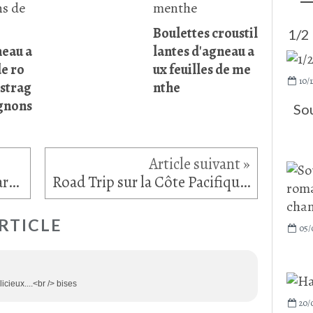
Boulettes croustil
1/2
neau a
lantes d'agneau a
de ro
ux feuilles de me
10/1
estrag
nthe
gnons
Sou
Moelleux à la fraise et rhubarbe
Road Trip sur la Côte Pacifique dans l'Oregon aux USA... (6) Les Dunes de l'Oregon
RTICLE
05/
licieux....<br /> bises
20/