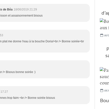
ats de Béa
18/06/2019 21:29
d'a
 cuisson et assaisonnement bisous
16/0
:53
ton plat me donne l'eau à la bouche Doria!<br /> Bonne soirée<br
P
s
<br /> Bisous bonne soirée :)
05/
 17:27
nes trop faim <br /> Bonne soirée bisous
Boul