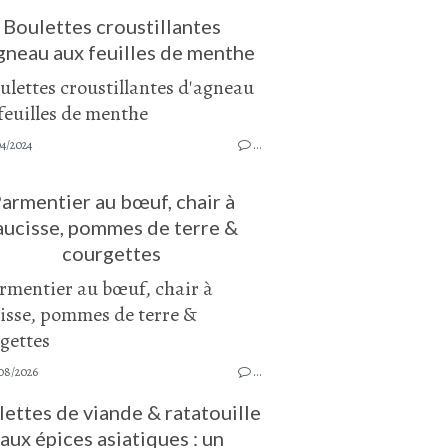
Boulettes croustillantes
gneau aux feuilles de menthe
4/2024
…
armentier au bœuf, chair à
aucisse, pommes de terre &
courgettes
08/2026
…
ettes de viande & ratatouille
aux épices asiatiques : un