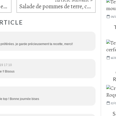
Pain cétogène aux amandes et graines de lin
Salade de pommes de terre, courgette, avocat... et chorizo
01/
RTICLE
T
préférées. je garde précieusement ta recette, merci!
12/0
19 17:10
e !! Bisous
R
 le top ! Bonne journée bises
27/
S