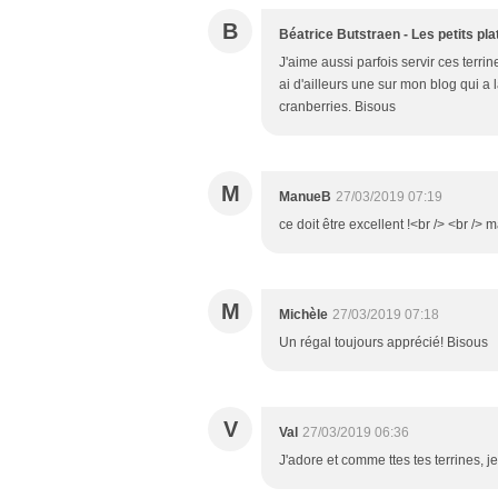
B
Béatrice Butstraen - Les petits pl
J'aime aussi parfois servir ces terrin
ai d'ailleurs une sur mon blog qui 
cranberries. Bisous
M
ManueB
27/03/2019 07:19
ce doit être excellent !<br /> <br /> 
M
Michèle
27/03/2019 07:18
Un régal toujours apprécié! Bisous
V
Val
27/03/2019 06:36
J'adore et comme ttes tes terrines, j