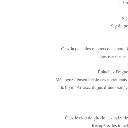
1,5 t
9 g
9 g du po
Ôtez la peau des magrets de canard. 
Désossez les éc
Épluchez l’oignon
Mélangez l’ensemble de ces ingrédients av
le thym. Arrosez du jus d’une orange 
Ôtez le clou de girofle, les baies d
Récupérez les tranch