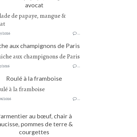
avocat
07/2026
…
che aux champignons de Paris
7/2026
…
Roulé à la framboise
06/2026
…
armentier au bœuf, chair à
aucisse, pommes de terre &
courgettes