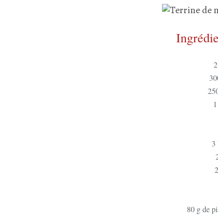
Ingrédie
2
30
250
1
3 
2
80 g de pi