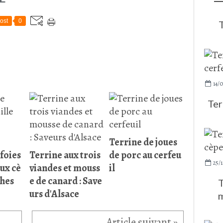
ost
0
T
14/0
Ter
Terrine de joues
foies
Terrine aux trois
de porc au cerfeu
25/
aux cè
viandes et mouss
il
ches
e de canard : Save
T
urs d'Alsace
m