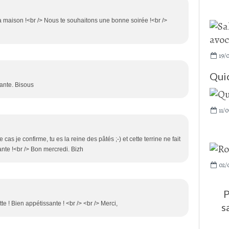
a maison !<br /> Nous te souhaitons une bonne soirée !<br />
19/
Qui
sante. Bisous
11/0
le cas je confirme, tu es la reine des pâtés ;-) et cette terrine ne fait
ante !<br /> Bon mercredi. Bizh
02/
P
te ! Bien appétissante ! <br /> <br /> Merci,
s