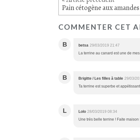
COMMENTER CET A
B
betsa
29/03/2019 21:47
La terrine au canard est une de mes 
B
Brigitte / Les filles à table
29/03/20
Ta terrine est superbe et appétissant
L
Lolo
28/03/2019 08:34
Une très belle terrine ! Faite maison