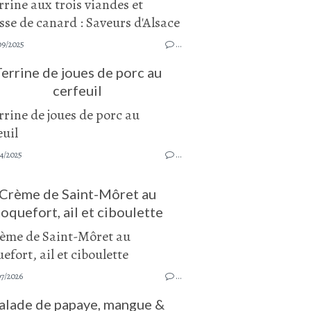
09/2025
…
errine de joues de porc au
cerfeuil
4/2025
…
Crème de Saint-Môret au
oquefort, ail et ciboulette
07/2026
…
alade de papaye, mangue &