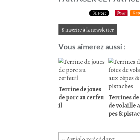
Rep
S'inscrire à la newsletter
Vous aimerez aussi :
Terrine de joues
de porc au cerfeu
Terrines de 
il
de volaille 
pes & pista