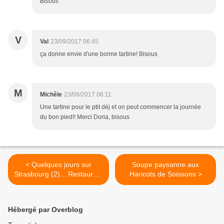
Bisous
V
Val
23/09/2017 06:45
ça donne envie d'une bonne tartine! Bisous
M
Michèle
23/09/2017 06:11
Une tartine pour le ptit déj et on peut commencer la journée
du bon pied!! Merci Doria, bisous
< Quelques jours sur
Soupe paysanne aux
Strasbourg (2)... Restaurant
Haricots de Soissons >
le "Tonneau"
Hébergé par Overblog