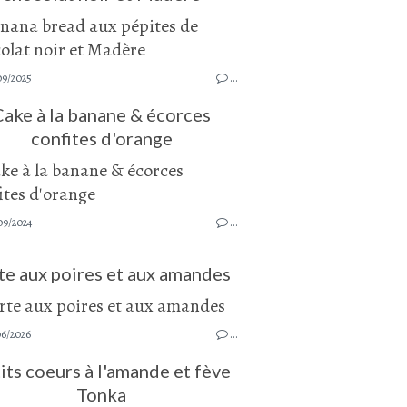
09/2025
…
Cake à la banane & écorces
confites d'orange
09/2024
…
te aux poires et aux amandes
06/2026
…
its coeurs à l'amande et fève
Tonka