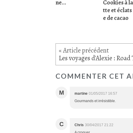
ne...
Cookies à la
tte et éclats
e de cacao
COMMENTER CET A
M
martine
01/05/2017 16:57
Gourmands et irrésistible.
C
Chris
30/04/2017 21:22
A croquer