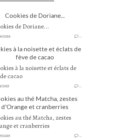
Cookies de Doriane...
06/2026
…
ies à la noisette et éclats de
fève de cacao
1/2025
…
okies au thé Matcha, zestes
d'Orange et cranberries
09/2025
…