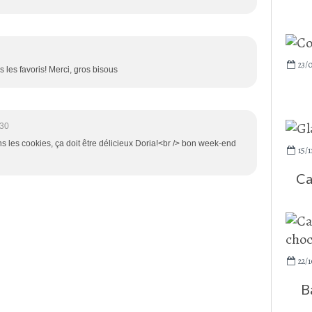
23/
 les favoris! Merci, gros bisous
:30
les cookies, ça doit être délicieux Doria!<br /> bon week-end
15/1
Ca
22/1
B