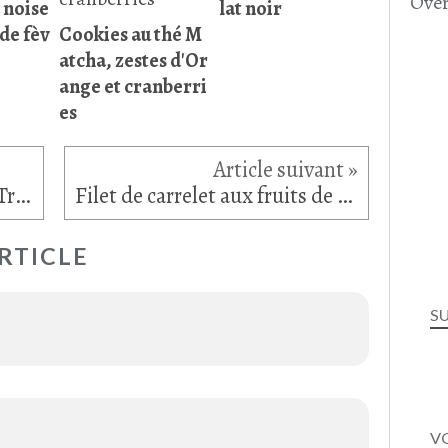
Over
 noise
lat noir
 de fèv
Cookies au thé M
atcha, zestes d'Or
ange et cranberri
es
Les voyages d'Alexie : Road Trip...(3)
Filet de carrelet aux fruits de mer sur son riz Pervenche du Laos
RTICLE
S
VO