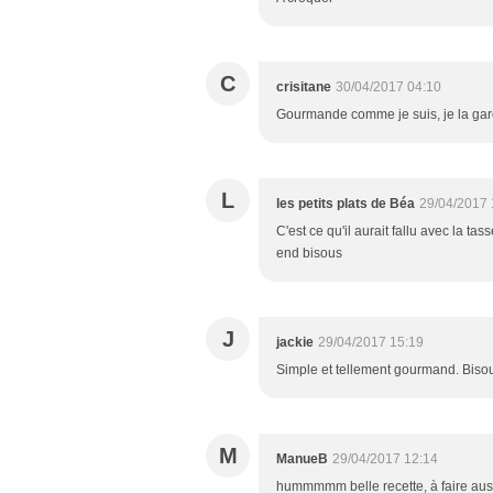
C
crisitane
30/04/2017 04:10
Gourmande comme je suis, je la gard
L
les petits plats de Béa
29/04/2017 
C'est ce qu'il aurait fallu avec la ta
end bisous
J
jackie
29/04/2017 15:19
Simple et tellement gourmand. Biso
M
ManueB
29/04/2017 12:14
hummmmm belle recette, à faire aussi