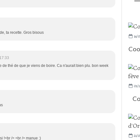
e, ta recette. Gros bisous
14/
Cook
17:33
sse de thé de que je viens de boire. Ca n'aurait bien plu. bon week
01/1
Co
us
21/
 !<br /> <br /> manue :)