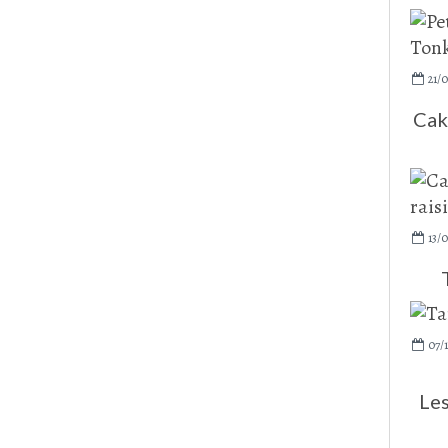
21/
Cak
13/0
07/
Les