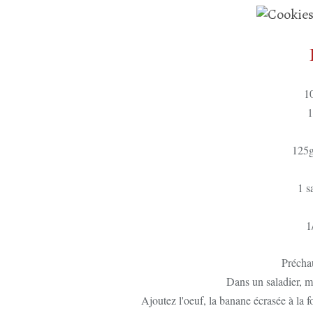
10
1
125g
1 s
1
Préchau
Dans un saladier, m
Ajoutez l'oeuf, la banane écrasée à la fo