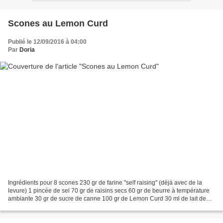
Scones au Lemon Curd
Publié le 12/09/2016 à 04:00
Par
Doria
Ingrédients pour 8 scones 230 gr de farine "self raising" (déjà avec de la
levure) 1 pincée de sel 70 gr de raisins secs 60 gr de beurre à température
ambiante 30 gr de sucre de canne 100 gr de Lemon Curd 30 ml de lait de
soja au calcium 1 oeuf pour dorer...