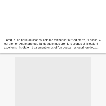
L orsque l'on parle de scones, cela me fait penser à l'Angleterre, l’Écosse. C
'est bien en Angleterre que j'ai dégusté mes premiers scones et ils étaient
excellents ! Ils étaient également ronds et l'on pouvait les ouvrir en deux
pour y tartiner de la...