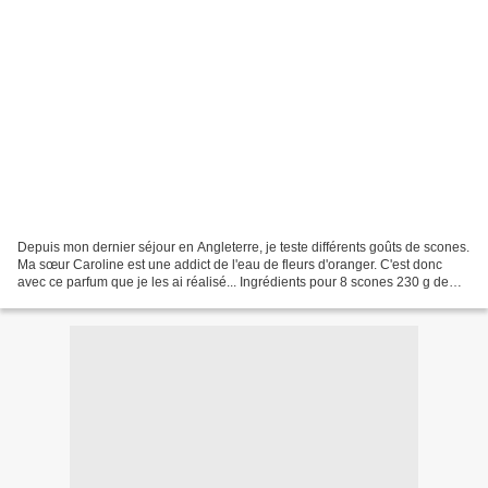
Depuis mon dernier séjour en Angleterre, je teste différents goûts de scones.
Ma sœur Caroline est une addict de l'eau de fleurs d'oranger. C'est donc
avec ce parfum que je les ai réalisé... Ingrédients pour 8 scones 230 g de
farine "self raising" (déjà...