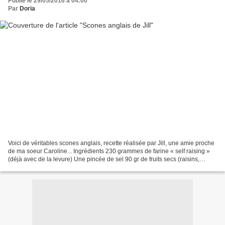
Publié le 29/05/2016 à 04:00
Par
Doria
Voici de véritables scones anglais, recette réalisée par Jill, une amie proche
de ma soeur Caroline... Ingrédients 230 grammes de farine « self raising »
(déjà avec de la levure) Une pincée de sel 90 gr de fruits secs (raisins,
framboises, etc..) 60 gr...