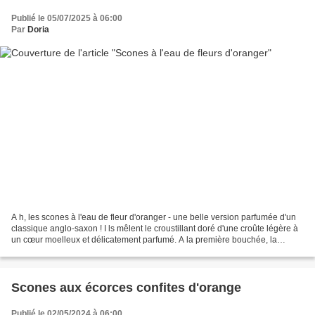
Publié le 05/07/2025 à 06:00
Par
Doria
A h, les scones à l'eau de fleur d'oranger - une belle version parfumée d'un
classique anglo-saxon ! I ls mêlent le croustillant doré d'une croûte légère à
un cœur moelleux et délicatement parfumé. A la première bouchée, la
texture friable du scone dévoile...
Scones aux écorces confites d'orange
Publié le 02/05/2024 à 06:00