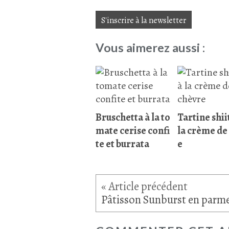
S'inscrire à la newsletter
Vous aimerez aussi :
Bruschetta à la to
Tartine shii
mate cerise confi
la crème de
te et burrata
e