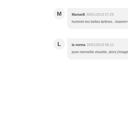
M
ManueB
30/01/2019 07:29
hummm les belles tartines.. miamm<b
L
la nonna
30/01/2019 06:12
pure merveille visuelle, alors j'imag