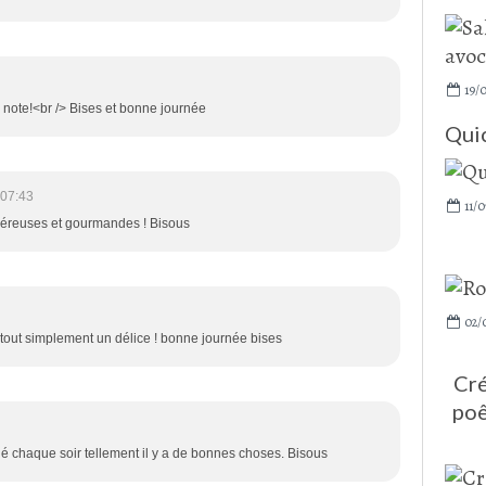
19/
 note!<br /> Bises et bonne journée
Qui
 07:43
11/0
généreuses et gourmandes ! Bisous
02/
! tout simplement un délice ! bonne journée bises
Cré
poê
élé chaque soir tellement il y a de bonnes choses. Bisous