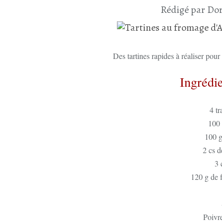
Rédigé par Dor
Des tartines rapides à réaliser pour
Ingrédie
4 tr
100 
100 g
2 cs d
3 
120 g de
Poivr