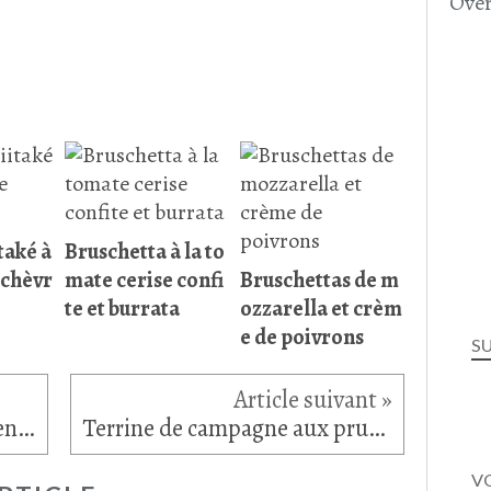
Over
také à
Bruschetta à la to
 chèvr
mate cerise confi
Bruschettas de m
te et burrata
ozzarella et crèm
e de poivrons
S
Pâtisson Sunburst en parmentière
Terrine de campagne aux pruneaux d'Agen fourrés à l'Armagnac
VO