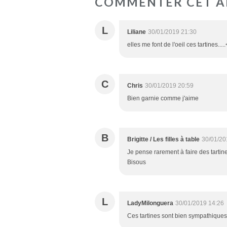
COMMENTER CET A
L
Liliane
30/01/2019 21:30
elles me font de l'oeil ces tartines....
C
Chris
30/01/2019 20:59
Bien garnie comme j'aime
B
Brigitte / Les filles à table
30/01/20
Je pense rarement à faire des tarti
Bisous
L
LadyMilonguera
30/01/2019 14:26
Ces tartines sont bien sympathiques.