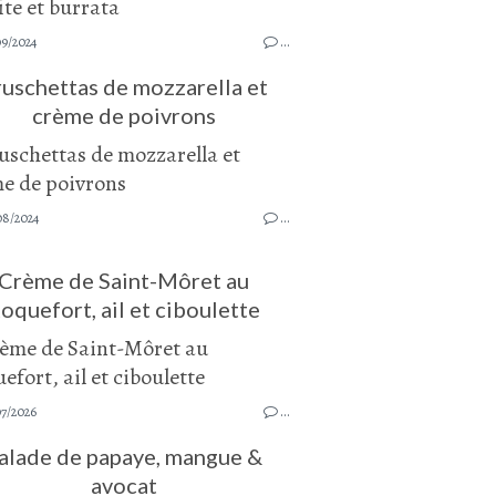
09/2024
…
uschettas de mozzarella et
crème de poivrons
08/2024
…
Crème de Saint-Môret au
oquefort, ail et ciboulette
07/2026
…
alade de papaye, mangue &
avocat