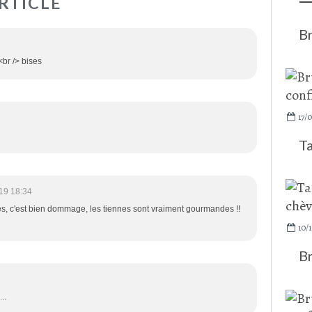
RTICLE
Br
.<br /> bises
17/
Ta
19 18:34
nes, c'est bien dommage, les tiennes sont vraiment gourmandes !!
10/1
Br
..