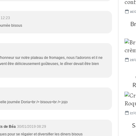
16/
 12:23
Br
journée bisous
honneur sur notre plateau de fromages, nous l'adorons et il ne
29/
ivent être délicieusement goûteuses, le dîner devait être bien
R
belle journée Doria<br /> bisous<br /> jojo
27/
S
ats de Béa
30/01/2019 08:29
ques pour se régaler et diversifier les diners bisous