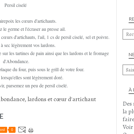
Persil ciselé
R
repoix les cœurs d'artichauts.
z le germe et l'écraser au presse ail.
urs d'artichauts, l'ail, 1 cs de persil ciselé, sel et poivre.
r à sec légèrement vos lardons.
ur les tartines de pain ainsi que les lardons et le fromage
N
d'Abondance.
laque du four, puis sous le grill de votre four.
 lorsqu'elles sont légèrement doré.
r, parsemez un peu de persil ciselé.
À
Des 
la p
E
faire
Voir
ost
0