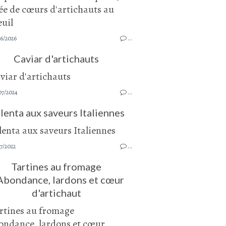
06/2026
…
Caviar d'artichauts
07/2024
…
lenta aux saveurs Italiennes
7/2022
…
Tartines au fromage
Abondance, lardons et cœur
d'artichaut