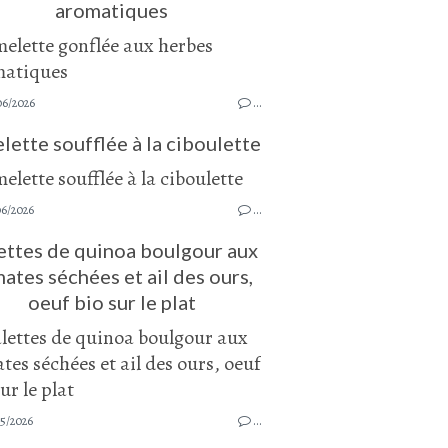
aromatiques
06/2026
…
ette soufflée à la ciboulette
06/2026
…
ettes de quinoa boulgour aux
ates séchées et ail des ours,
oeuf bio sur le plat
05/2026
…