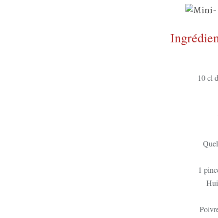
Ingrédien
10 cl d
Quelq
1 pinc
Huil
Poivr