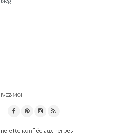
blog
UIVEZ-MOI
melette gonflée aux herbes