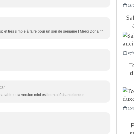
25/
Sa
p et très simple à faire pour un soir de semaine ! Merci Doria ^^
07/
T
d
:37
ma table et ta version mini est bien alléchante bisous
20/
P
s