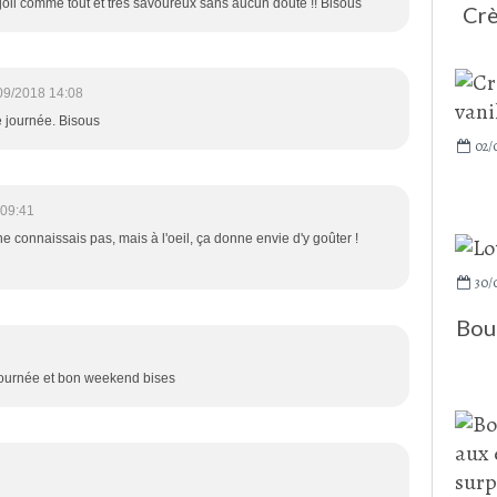
joli comme tout et très savoureux sans aucun doute !! Bisous
Crè
09/2018 14:08
e journée. Bisous
02/
 09:41
 ne connaissais pas, mais à l'oeil, ça donne envie d'y goûter !
30/
Boul
 journée et bon weekend bises