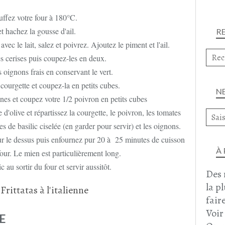
ffez votre four à 180°C.
t hachez la gousse d'ail.
R
vec le lait, salez et poivrez. Ajoutez le piment et l'ail.
s cerises puis coupez-les en deux.
s oignons frais en conservant le vert.
courgette et coupez-la en petits cubes.
N
ines et coupez votre 1/2 poivron en petits cubes
 d'olive et répartissez la courgette, le poivron, les tomates
s de basilic ciselée (en garder pour servir) et les oignons.
sur le dessus puis enfournez pur 20 à 25 minutes de cuisson
À
four. Le mien est particulièrement long.
 au sortir du four et servir aussitôt.
Des 
la p
faire
Voir
E