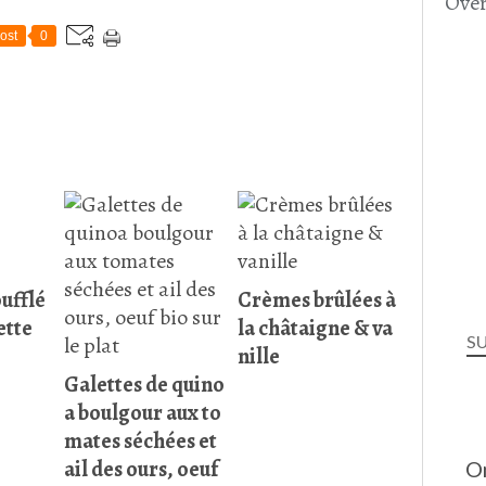
Over
ost
0
ufflé
Crèmes brûlées à
ette
la châtaigne & va
S
nille
Galettes de quino
a boulgour aux to
mates séchées et
ail des ours, oeuf
O