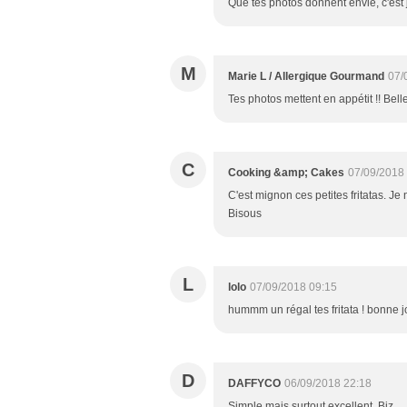
Que tes photos donnent envie, c'est 
M
Marie L / Allergique Gourmand
07/
Tes photos mettent en appétit !! Bell
C
Cooking &amp; Cakes
07/09/2018
C'est mignon ces petites fritatas. Je
Bisous
L
lolo
07/09/2018 09:15
hummm un régal tes fritata ! bonne
D
DAFFYCO
06/09/2018 22:18
Simple mais surtout excellent. Biz