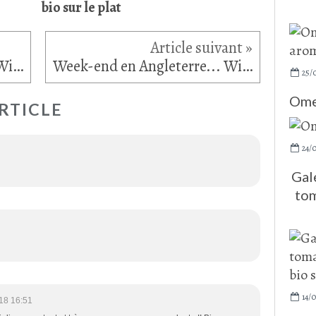
bio sur le plat
Week-end en Angleterre... Windsor (2)
Week-end en Angleterre... Windsor (3)
25/
Omel
RTICLE
24/
Gal
tom
14/
18 16:51