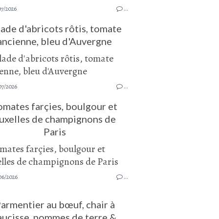
07/2026
…
lade d'abricots rôtis, tomate
ancienne, bleu d'Auvergne
07/2026
…
omates farçies, boulgour et
uxelles de champignons de
Paris
06/2026
…
armentier au bœuf, chair à
aucisse, pommes de terre &