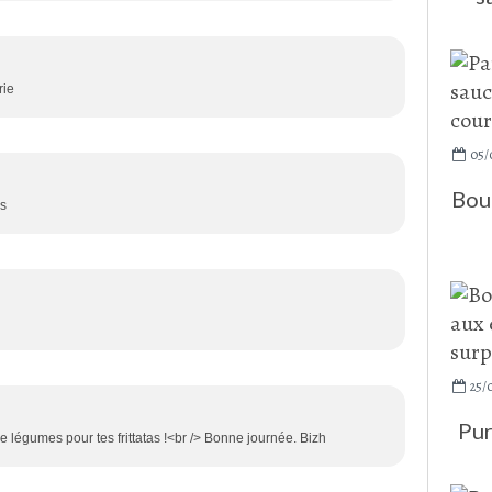
rie
05/
Boul
us
25/
Pur
 légumes pour tes frittatas !<br /> Bonne journée. Bizh